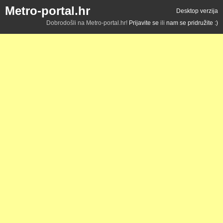
Metro-portal.hr
Desktop verzija
Dobrodošli na Metro-portal.hr!
Prijavite se
ili
nam se pridružite :)