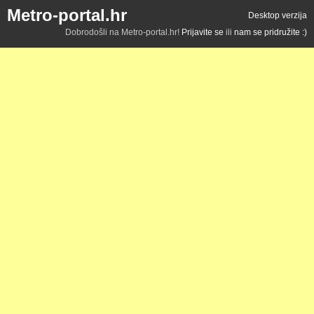
Metro-portal.hr
Desktop verzija
Dobrodošli na Metro-portal.hr!
Prijavite se
ili
nam se pridružite :)