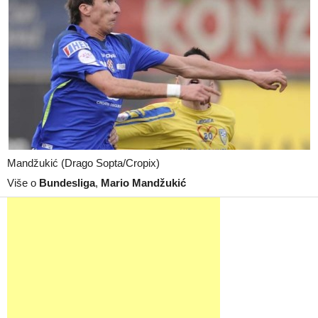
Mandžukić (Drago Sopta/Cropix)
Više o
Bundesliga
,
Mario Mandžukić