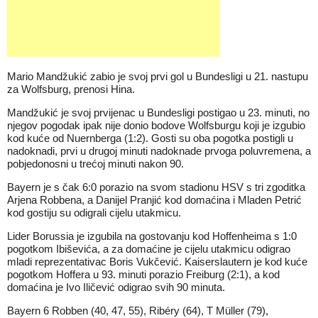
Mario Mandžukić zabio je svoj prvi gol u Bundesligi u 21. nastupu
za Wolfsburg, prenosi Hina.
Mandžukić je svoj prvijenac u Bundesligi postigao u 23. minuti, no
njegov pogodak ipak nije donio bodove Wolfsburgu koji je izgubio
kod kuće od Nuernberga (1:2). Gosti su oba pogotka postigli u
nadoknadi, prvi u drugoj minuti nadoknade prvoga poluvremena, a
pobjedonosni u trećoj minuti nakon 90.
Bayern je s čak 6:0 porazio na svom stadionu HSV s tri zgoditka
Arjena Robbena, a Danijel Pranjić kod domaćina i Mladen Petrić
kod gostiju su odigrali cijelu utakmicu.
Lider Borussia je izgubila na gostovanju kod Hoffenheima s 1:0
pogotkom Ibiševića, a za domaćine je cijelu utakmicu odigrao
mladi reprezentativac Boris Vukčević. Kaiserslautern je kod kuće
pogotkom Hoffera u 93. minuti porazio Freiburg (2:1), a kod
domaćina je Ivo Iličević odigrao svih 90 minuta.
Bayern 6 Robben (40, 47, 55), Ribéry (64), T Müller (79),