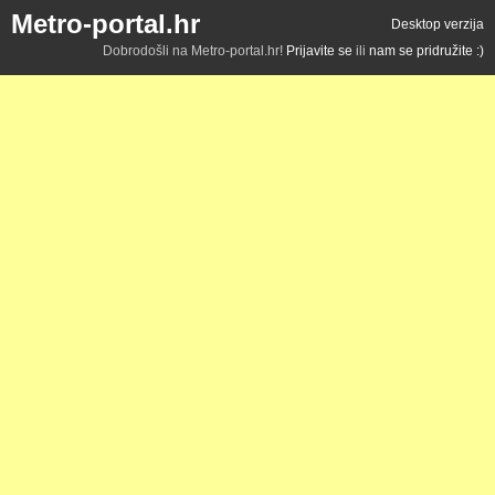
Metro-portal.hr
Desktop verzija
Dobrodošli na Metro-portal.hr!
Prijavite se
ili
nam se pridružite :)