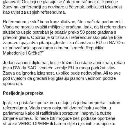
glasovali. Oni koji ne glasuju se čak ni ne računaju", izjavio je
Zaev na konferenciji za novinare u četvrtak, odbijajući izlaznost
kao uvjet za uspjeh referenduma.
Referendum je službeno konzultativan, što znači da parlament i
Vlada ne moraju uvažiti mišljenje građana. Ipak, da bi referendum
službeno uspio potreban je odaziv preko 50 posto građana s
pravom glasa. Oporba je kritizirala i referendumsko pitanje koje
zapravo spaja dva pitanja: „Jeste li za članstvo u EU-u i NATO-u,
uz prihvaćanje sporazuma o imenu između Republike
Makedonije i Grčke?"
Jedan zapadni diplomat, koji je tražio da ostane anoniman, rekao
je za DW da SAD i vodeće zemlje EU-a mogu podržati stav
Zaeva da ignorira izlaznost, ukoliko bude nedovoljna. Ali to sve
pod uvjetom da građani koji glasuju jasnom većinom podrže
sporazum.
Posljednja prepreka
Ipak, za pristaše sporazuma ostaje još jedna prepreka i nakon
referenduma. Vlada mora osigurati dvotrećinsku većinu u
parlamentu kako bi ratificirala sporazum i napravila nužne
izmjene ustava. To neće biti moguće bez podrške oporbene
stranke VMRO-DPMNE ili barem dijela njezinih zastupnika.