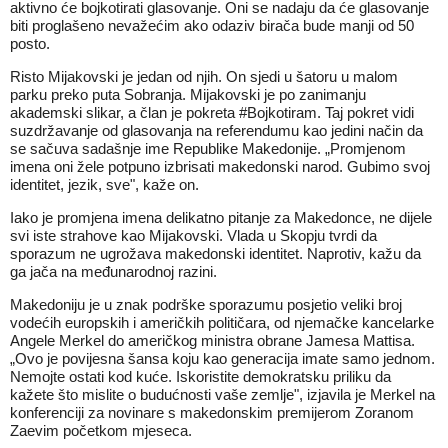
aktivno će bojkotirati glasovanje. Oni se nadaju da će glasovanje
biti proglašeno nevažećim ako odaziv birača bude manji od 50
posto.
Risto Mijakovski je jedan od njih. On sjedi u šatoru u malom
parku preko puta Sobranja. Mijakovski je po zanimanju
akademski slikar, a član je pokreta #Bojkotiram. Taj pokret vidi
suzdržavanje od glasovanja na referendumu kao jedini način da
se sačuva sadašnje ime Republike Makedonije. „Promjenom
imena oni žele potpuno izbrisati makedonski narod. Gubimo svoj
identitet, jezik, sve", kaže on.
Iako je promjena imena delikatno pitanje za Makedonce, ne dijele
svi iste strahove kao Mijakovski. Vlada u Skopju tvrdi da
sporazum ne ugrožava makedonski identitet. Naprotiv, kažu da
ga jača na međunarodnoj razini.
Makedoniju je u znak podrške sporazumu posjetio veliki broj
vodećih europskih i američkih političara, od njemačke kancelarke
Angele Merkel do američkog ministra obrane Jamesa Mattisa.
„Ovo je povijesna šansa koju kao generacija imate samo jednom.
Nemojte ostati kod kuće. Iskoristite demokratsku priliku da
kažete što mislite o budućnosti vaše zemlje", izjavila je Merkel na
konferenciji za novinare s makedonskim premijerom Zoranom
Zaevim početkom mjeseca.