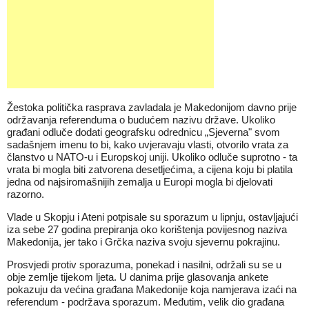
Žestoka politička rasprava zavladala je Makedonijom davno prije
održavanja referenduma o budućem nazivu države. Ukoliko
građani odluče dodati geografsku odrednicu „Sjeverna" svom
sadašnjem imenu to bi, kako uvjeravaju vlasti, otvorilo vrata za
članstvo u NATO-u i Europskoj uniji. Ukoliko odluče suprotno - ta
vrata bi mogla biti zatvorena desetljećima, a cijena koju bi platila
jedna od najsiromašnijih zemalja u Europi mogla bi djelovati
razorno.
Vlade u Skopju i Ateni potpisale su sporazum u lipnju, ostavljajući
iza sebe 27 godina prepiranja oko korištenja povijesnog naziva
Makedonija, jer tako i Grčka naziva svoju sjevernu pokrajinu.
Prosvjedi protiv sporazuma, ponekad i nasilni, održali su se u
obje zemlje tijekom ljeta. U danima prije glasovanja ankete
pokazuju da većina građana Makedonije koja namjerava izaći na
referendum - podržava sporazum. Međutim, velik dio građana