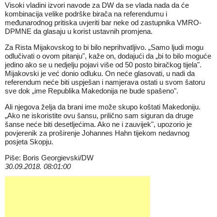
Visoki vladini izvori navode za DW da se vlada nada da će
kombinacija velike podrške birača na referendumu i
međunarodnog pritiska uvjeriti bar neke od zastupnika VMRO-
DPMNE da glasaju u korist ustavnih promjena.
Za Rista Mijakovskog to bi bilo neprihvatljivo. „Samo ljudi mogu
odlučivati o ovom pitanju", kaže on, dodajući da „bi to bilo moguće
jedino ako se u nedjelju pojavi više od 50 posto biračkog tijela".
Mijakovski je već donio odluku. On neće glasovati, u nadi da
referendum neće biti uspješan i namjerava ostati u svom šatoru
sve dok „ime Republika Makedonija ne bude spašeno".
Ali njegova želja da brani ime može skupo koštati Makedoniju.
„Ako ne iskoristite ovu šansu, prilično sam siguran da druge
šanse neće biti desetljećima. Ako ne i zauvijek", upozorio je
povjerenik za proširenje Johannes Hahn tijekom nedavnog
posjeta Skopju.
Piše: Boris Georgievski/DW
30.09.2018. 08:01:00