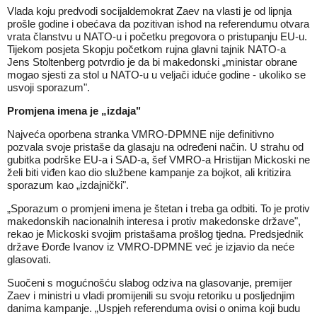
Vlada koju predvodi socijaldemokrat Zaev na vlasti je od lipnja
prošle godine i obećava da pozitivan ishod na referendumu otvara
vrata članstvu u NATO-u i početku pregovora o pristupanju EU-u.
Tijekom posjeta Skopju početkom rujna glavni tajnik NATO-a
Jens Stoltenberg potvrdio je da bi makedonski „ministar obrane
mogao sjesti za stol u NATO-u u veljači iduće godine - ukoliko se
usvoji sporazum".
Promjena imena je „izdaja"
Najveća oporbena stranka VMRO-DPMNE nije definitivno
pozvala svoje pristaše da glasaju na određeni način. U strahu od
gubitka podrške EU-a i SAD-a, šef VMRO-a Hristijan Mickoski ne
želi biti viđen kao dio službene kampanje za bojkot, ali kritizira
sporazum kao „izdajnički".
„Sporazum o promjeni imena je štetan i treba ga odbiti. To je protiv
makedonskih nacionalnih interesa i protiv makedonske države",
rekao je Mickoski svojim pristašama prošlog tjedna. Predsjednik
države Đorđe Ivanov iz VMRO-DPMNE već je izjavio da neće
glasovati.
Suočeni s mogućnošću slabog odziva na glasovanje, premijer
Zaev i ministri u vladi promijenili su svoju retoriku u posljednjim
danima kampanje. „Uspjeh referenduma ovisi o onima koji budu