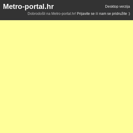
Metro-portal.hr
Desktop verzija
Dobrodošli na Metro-portal.hr!
Prijavite se
ili
nam se pridružite :)