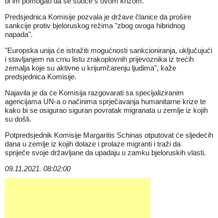
bi im pomogao da se suoče s ovom krizom.
Predsjednica Komisije pozvala je države članice da prošire
sankcije protiv bjeloruskog režima "zbog ovoga hibridnog
napada".
"Europska unija će istražiti mogućnosti sankcioniranja, uključujući
i stavljanjem na crnu listu zrakoplovnih prijevoznika iz trećih
zemalja koje su aktivne u krijumčarenju ljudima", kaže
predsjednica Komisije.
Najavila je da će Komisija razgovarati sa specijaliziranim
agencijama UN-a o načinima sprječavanja humanitarne krize te
kako bi se osigurao siguran povratak migranata u zemlje iz kojih
su došli.
Potpredsjednik Komisije Margaritis Schinas otputovat će sljedećih
dana u zemlje iz kojih dolaze i prolaze migranti i traži da
spriječe svoje državljane da upadaju u zamku bjeloruskih vlasti.
09.11.2021. 08:02:00