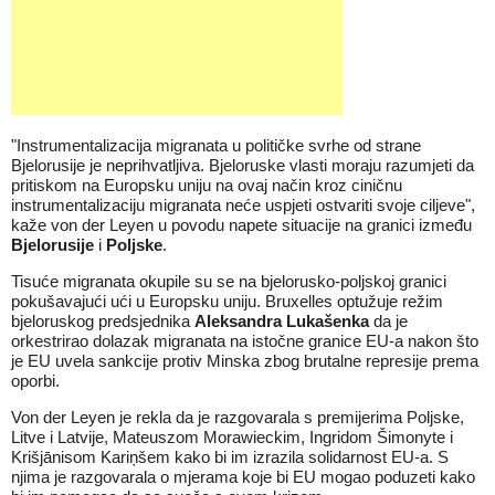
"Instrumentalizacija migranata u političke svrhe od strane
Bjelorusije je neprihvatljiva. Bjeloruske vlasti moraju razumjeti da
pritiskom na Europsku uniju na ovaj način kroz ciničnu
instrumentalizaciju migranata neće uspjeti ostvariti svoje ciljeve",
kaže von der Leyen u povodu napete situacije na granici između
Bjelorusije
i
Poljske
.
Tisuće migranata okupile su se na bjelorusko-poljskoj granici
pokušavajući ući u Europsku uniju. Bruxelles optužuje režim
bjeloruskog predsjednika
Aleksandra Lukašenka
da je
orkestrirao dolazak migranata na istočne granice EU-a nakon što
je EU uvela sankcije protiv Minska zbog brutalne represije prema
oporbi.
Von der Leyen je rekla da je razgovarala s premijerima Poljske,
Litve i Latvije, Mateuszom Morawieckim, Ingridom Šimonyte i
Krišjānisom Kariņšem kako bi im izrazila solidarnost EU-a. S
njima je razgovarala o mjerama koje bi EU mogao poduzeti kako