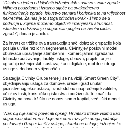
"
Dizala su jedan od ključnih inženjerskih sustava svake zgrade.
Njihova pouzdanost izravno utječe na svakodnevno
funkcioniranje zgrade, iskustvo stanara i korisnika te na vrijednost
nekretnine. Za nas je to stoga prirodan korak - širimo se u
područja u kojima možemo objediniti inženjersku stručnost,
iskustvo u održavanju i dugoročan pogled na životni ciklus
zgrade
",
dodao je Jacka.
Za hrvatsko tržište ova transakcija znači dolazak grupacije koja
posluje u više različitih segmenata. Civinityjev poslovni model
obuhvaća upravljanje stambenim i komercijalnim zgradama,
tehničko održavanje, facility usluge, obnovu, projektiranje i
ugradnju inženjerskih sustava, kao i digitalne, mobilne i druge
usluge s dodanom vrijednošću.
Strategija Civinity Grupe temelji se na viziji „Smart Green City",
objedinjavanju usluga za domove, urede i grad unutar
jedinstvenog ekosustava, uz istodobno unapređenje kvalitete,
učinkovitosti, korisničkog iskustva i održivosti. To znači da
Civinity na nova tržišta ne donosi samo kapital, već i širi model
usluga.
"
Naš cilj nije samo povećati opseg. Hrvatsko tržište vidimo kao
dugoročnu platformu s koje možemo razvijati i druga područja
poslovanja Grupe: facility usluge, stambene usluge, inženjerske