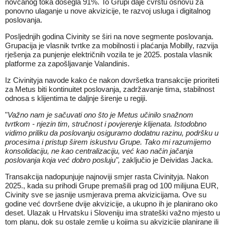
novčanog toka dosegla 91%. To Grupi daje čvrstu osnovu za
ponovno ulaganje u nove akvizicije, te razvoj usluga i digitalnog
poslovanja.
Posljednjih godina Civinity se širi na nove segmente poslovanja.
Grupacija je vlasnik tvrtke za mobilnosti i plaćanja Mobilly, razvija
rješenja za punjenje električnih vozila te je 2025. postala vlasnik
platforme za zapošljavanje Valandinis.
Iz Civinityja navode kako će nakon dovršetka transakcije prioriteti
za Metus biti kontinuitet poslovanja, zadržavanje tima, stabilnost
odnosa s klijentima te daljnje širenje u regiji.
"
Važno nam je sačuvati ono što je Metus učinilo snažnom
tvrtkom - njezin tim, stručnost i povjerenje klijenata. Istodobno
vidimo priliku da poslovanju osiguramo dodatnu razinu, podršku u
procesima i pristup širem iskustvu Grupe. Tako mi razumijemo
konsolidaciju, ne kao centralizaciju, već kao način jačanja
poslovanja koja već dobro posluju",
zaključio je Deividas Jacka.
Transakcija nadopunjuje najnoviji smjer rasta Civinityja. Nakon
2025., kada su prihodi Grupe premašili prag od 100 milijuna EUR,
Civinity sve se jasnije usmjerava prema akvizicijama. Ove su
godine već dovršene dvije akvizicije, a ukupno ih je planirano oko
deset. Ulazak u Hrvatsku i Sloveniju ima strateški važno mjesto u
tom planu, dok su ostale zemlje u kojima su akvizicije planirane ili