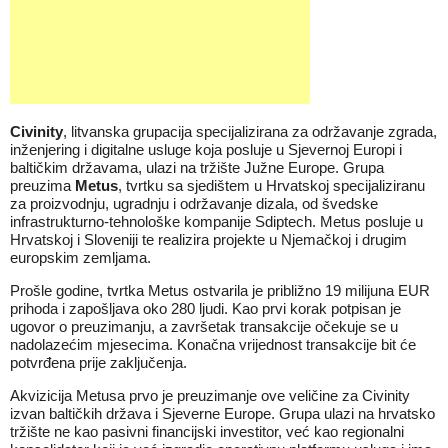
Civinity
, litvanska grupacija specijalizirana za održavanje zgrada,
inženjering i digitalne usluge koja posluje u Sjevernoj Europi i
baltičkim državama, ulazi na tržište Južne Europe. Grupa
preuzima
Metus
, tvrtku sa sjedištem u Hrvatskoj specijaliziranu
za proizvodnju, ugradnju i održavanje dizala, od švedske
infrastrukturno-tehnološke kompanije Sdiptech. Metus posluje u
Hrvatskoj i Sloveniji te realizira projekte u Njemačkoj i drugim
europskim zemljama.
Prošle godine, tvrtka Metus ostvarila je približno 19 milijuna EUR
prihoda i zapošljava oko 280 ljudi. Kao prvi korak potpisan je
ugovor o preuzimanju, a završetak transakcije očekuje se u
nadolazećim mjesecima. Konačna vrijednost transakcije bit će
potvrđena prije zaključenja.
Akvizicija Metusa prvo je preuzimanje ove veličine za Civinity
izvan baltičkih država i Sjeverne Europe. Grupa ulazi na hrvatsko
tržište ne kao pasivni financijski investitor, već kao regionalni