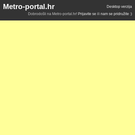
Metro-portal.hr
Desktop verzija
Dobrodošli na Metro-portal.hr!
Prijavite se
ili
nam se pridružite :)