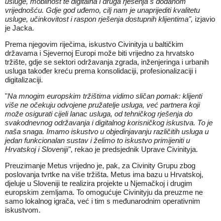
usluge, mobilnost te digitalna i druga rješenja s dodanom
vrijednošću. Gdje god uđemo, cilj nam je unaprijediti kvalitetu
usluge, učinkovitost i raspon rješenja dostupnih klijentima
",
izjavio
je Jacka.
Prema njegovim riječima, iskustvo Civinityja u baltičkim
državama i Sjevernoj Europi može biti vrijedno za hrvatsko
tržište, gdje se sektori održavanja zgrada, inženjeringa i urbanih
usluga također kreću prema konsolidaciji, profesionalizaciji i
digitalizaciji.
"
Na mnogim europskim tržištima vidimo sličan pomak: klijenti
više ne očekuju odvojene pružatelje usluga, već partnera koji
može osigurati cijeli lanac usluga, od tehničkog rješenja do
svakodnevnog održavanja i digitalnog korisničkog iskustva. To je
naša snaga. Imamo iskustvo u objedinjavanju različitih usluga u
jedan funkcionalan sustav i želimo to iskustvo primijeniti u
Hrvatskoj i Sloveniji"
, rekao je predsjednik Uprave Civinityja.
Preuzimanje Metus vrijedno je, pak, za Civinity Grupu zbog
poslovanja tvrtke na više tržišta. Metus ima bazu u Hrvatskoj,
djeluje u Sloveniji te realizira projekte u Njemačkoj i drugim
europskim zemljama. To omogućuje Civinityju da preuzme ne
samo lokalnog igrača, već i tim s međunarodnim operativnim
iskustvom.