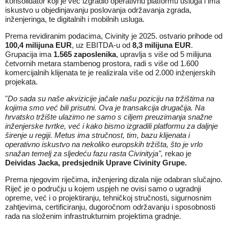
konsolidator koji je već izgradio operativnu platformu usluga i ima
iskustvo u objedinjavanju poslovanja održavanja zgrada,
inženjeringa, te digitalnih i mobilnih usluga.
Prema revidiranim podacima, Civinity je 2025. ostvario prihode od
100,4 milijuna EUR
, uz EBITDA-u od
8,3 milijuna EUR
.
Grupacija ima
1.565 zaposlenika
, upravlja s više od 5 milijuna
četvornih metara stambenog prostora, radi s više od 1.600
komercijalnih klijenata te je realizirala više od 2.000 inženjerskih
projekata.
"
Do sada su naše akvizicije jačale našu poziciju na tržištima na
kojima smo već bili prisutni. Ova je transakcija drugačija. Na
hrvatsko tržište ulazimo ne samo s ciljem preuzimanja snažne
inženjerske tvrtke, već i kako bismo izgradili platformu za daljnje
širenje u regiji. Metus ima stručnost, tim, bazu klijenata i
operativno iskustvo na nekoliko europskih tržišta, što je vrlo
snažan temelj za sljedeću fazu rasta Civinityja
",
rekao je
Deividas Jacka, predsjednik Uprave Civinity Grupe.
Prema njegovim riječima, inženjering dizala nije odabran slučajno.
Riječ je o području u kojem uspjeh ne ovisi samo o ugradnji
opreme, već i o projektiranju, tehničkoj stručnosti, sigurnosnim
zahtjevima, certificiranju, dugoročnom održavanju i sposobnosti
rada na složenim infrastrukturnim projektima gradnje.