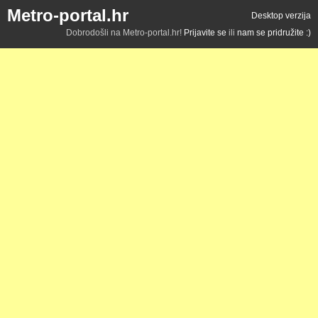
Metro-portal.hr
Desktop verzija
Dobrodošli na Metro-portal.hr!
Prijavite se
ili
nam se pridružite :)