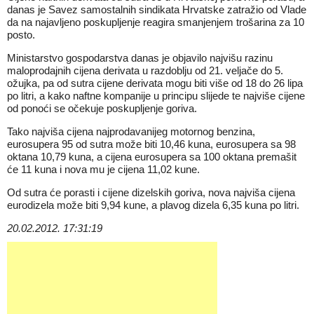
danas je Savez samostalnih sindikata Hrvatske zatražio od Vlade
da na najavljeno poskupljenje reagira smanjenjem trošarina za 10
posto.
Ministarstvo gospodarstva danas je objavilo najvišu razinu
maloprodajnih cijena derivata u razdoblju od 21. veljače do 5.
ožujka, pa od sutra cijene derivata mogu biti više od 18 do 26 lipa
po litri, a kako naftne kompanije u principu slijede te najviše cijene
od ponoći se očekuje poskupljenje goriva.
Tako najviša cijena najprodavanijeg motornog benzina,
eurosupera 95 od sutra može biti 10,46 kuna, eurosupera sa 98
oktana 10,79 kuna, a cijena eurosupera sa 100 oktana premašit
će 11 kuna i nova mu je cijena 11,02 kune.
Od sutra će porasti i cijene dizelskih goriva, nova najviša cijena
eurodizela može biti 9,94 kune, a plavog dizela 6,35 kuna po litri.
20.02.2012. 17:31:19