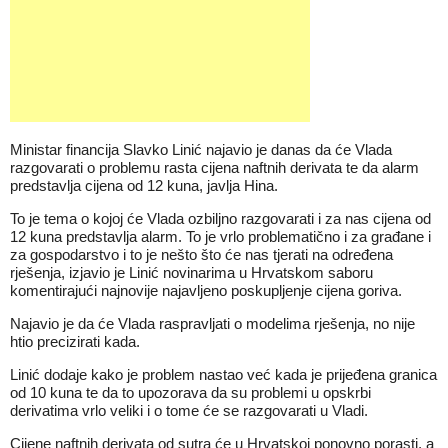
Ministar financija Slavko Linić najavio je danas da će Vlada
razgovarati o problemu rasta cijena naftnih derivata te da alarm
predstavlja cijena od 12 kuna, javlja Hina.
To je tema o kojoj će Vlada ozbiljno razgovarati i za nas cijena od
12 kuna predstavlja alarm. To je vrlo problematično i za građane i
za gospodarstvo i to je nešto što će nas tjerati na određena
rješenja, izjavio je Linić novinarima u Hrvatskom saboru
komentirajući najnovije najavljeno poskupljenje cijena goriva.
Najavio je da će Vlada raspravljati o modelima rješenja, no nije
htio precizirati kada.
Linić dodaje kako je problem nastao već kada je prijeđena granica
od 10 kuna te da to upozorava da su problemi u opskrbi
derivatima vrlo veliki i o tome će se razgovarati u Vladi.
Cijene naftnih derivata od sutra će u Hrvatskoj ponovno porasti, a