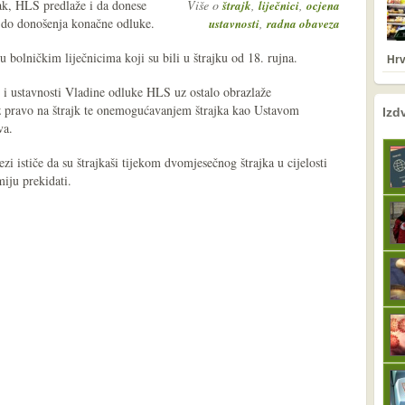
ak, HLS predlaže i da donese
Više o
,
,
štrajk
liječnici
ocjena
 do donošenja konačne odluke.
,
ustavnosti
radna obaveza
 bolničkim liječnicima koji su bili u štrajku od 18. rujna.
Hrv
i i ustavnosti Vladine odluke HLS uz ostalo obrazlaže
nema prethodne s
sljedeće
 pravo na štrajk te onemogućavanjem štrajka kao Ustavom
Izd
va.
ezi ističe da su štrajkaši tijekom dvomjesečnog štrajka u cijelosti
miju prekidati.