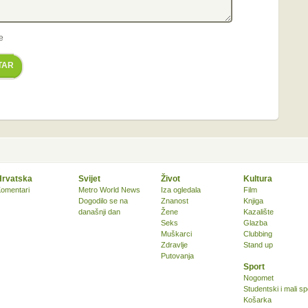
e
TAR
Hrvatska
Svijet
Život
Kultura
omentari
Metro World News
Iza ogledala
Film
Dogodilo se na
Znanost
Knjiga
današnji dan
Žene
Kazalište
Seks
Glazba
Muškarci
Clubbing
Zdravlje
Stand up
Putovanja
Sport
Nogomet
Studentski i mali sp
Košarka