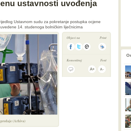
cjenu ustavnosti uvođenja
e prijedlog Ustavnom sudu za pokretanje postupka ocjene
e uvedene 14. studenoga bolničkim liječnicima
Objavi na
Print
prethodno
2
Os
Komentiraj
Font
e predaje (Arhiva)