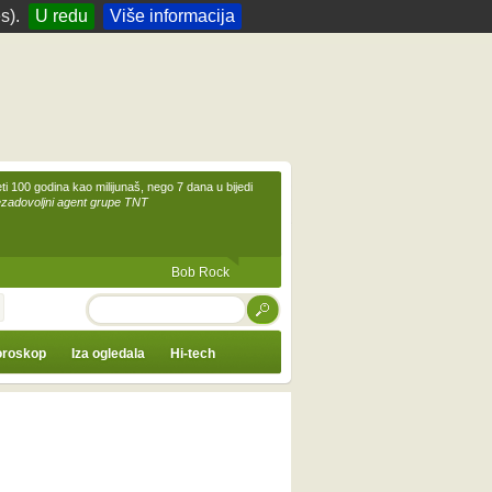
s).
U redu
Više informacija
eti 100 godina kao milijunaš, nego 7 dana u bijedi
ezadovoljni agent grupe TNT
Bob Rock
TRAŽI
roskop
Iza ogledala
Hi-tech