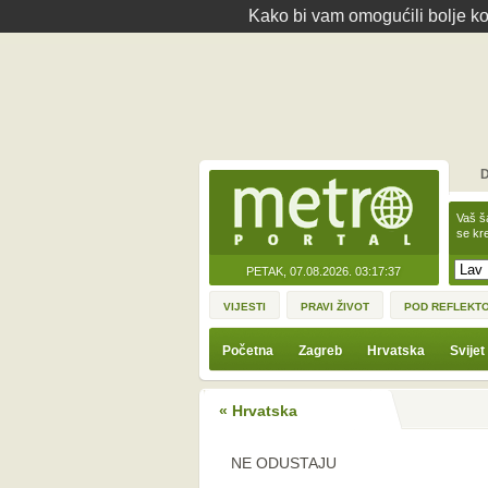
Kako bi vam omogućili bolje kor
D
Vaš š
se kre
PETAK, 07.08.2026.
03:17:37
VIJESTI
PRAVI ŽIVOT
POD REFLEKT
Početna
Zagreb
Hrvatska
Svijet
« Hrvatska
NE ODUSTAJU