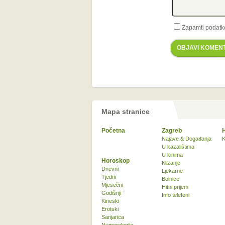
Zapamti podatk
OBJAVI KOMEN
Mapa stranice
Početna
Zagreb
Najave & Događanja
K
U kazalištima
U kinima
Horoskop
Klizanje
Dnevni
Ljekarne
Tjedni
Bolnice
Mjesečni
Hitni prijem
Godišnji
Info telefoni
Kineski
Erotski
Sanjarica