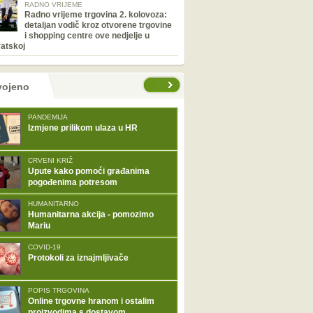
RADNO VRIJEME
Radno vrijeme trgovina 2. kolovoza:
detaljan vodič kroz otvorene trgovine
i shopping centre ove nedjelje u
atskoj
tranice
vojeno
PANDEMIJA
Izmjene prilikom ulaza u HR
CRVENI KRIŽ
Upute kako pomoći građanima
pogođenima potresom
HUMANITARNO
Humanitarna akcija - pomozimo
Mariu
COVID-19
Protokoli za iznajmljivače
POPIS TRGOVINA
Online trgovne hranom i ostalim
proizvodima s dostavom