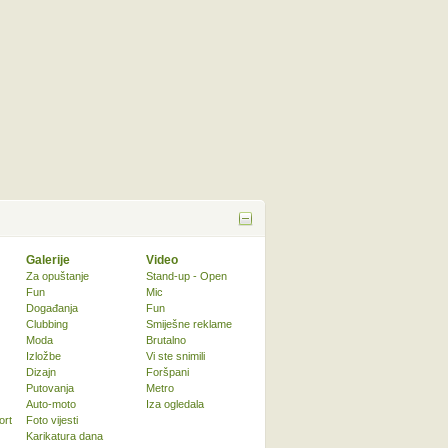
Galerije
Video
Za opuštanje
Stand-up - Open
Fun
Mic
Događanja
Fun
Clubbing
Smiješne reklame
Moda
Brutalno
Izložbe
Vi ste snimili
Dizajn
Foršpani
Putovanja
Metro
Auto-moto
Iza ogledala
ort
Foto vijesti
Karikatura dana