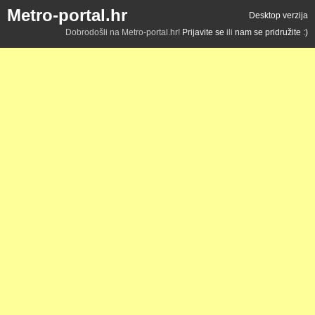
Metro-portal.hr
Desktop verzija
Dobrodošli na Metro-portal.hr!
Prijavite se
ili
nam se pridružite :)