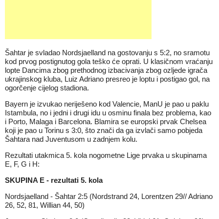
Šahtar je svladao Nordsjaelland na gostovanju s 5:2, no sramotu
kod prvog postignutog gola teško će oprati. U klasičnom vraćanju
lopte Dancima zbog prethodnog izbacivanja zbog ozljede igrača
ukrajinskog kluba, Luiz Adriano presreo je loptu i postigao gol, na
ogorčenje cijelog stadiona.
Bayern je izvukao neriješeno kod Valencie, ManU je pao u paklu
Istambula, no i jedni i drugi idu u osminu finala bez problema, kao
i Porto, Malaga i Barcelona. Blamira se europski prvak Chelsea
koji je pao u Torinu s 3:0, što znači da ga izvlači samo pobjeda
Šahtara nad Juventusom u zadnjem kolu.
Rezultati utakmica 5. kola nogometne Lige prvaka u skupinama
E, F, G i H:
SKUPINA E - rezultati 5. kola
Nordsjaelland - Šahtar 2:5 (Nordstrand 24, Lorentzen 29// Adriano
26, 52, 81, Willian 44, 50)