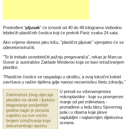
Predviđeni "
pljusak
" će iznositi od 40 do 48 kilograma slobodno
lebdećih plastičnih čestica koji će prekriti Pariz svaka 24 sata.
Ako vrijeme donese jaku kišu, "plastični pljusak" vjerojatno će se
udesetorostručiti.
"To bi trebalo usredotočiti pažnju pregovarača", rekao je Marcus
Gover iz australske Zaklade Minderoo koja se bavi istraživanjem
plastike.
"Plastične čestice se raspadaju u okolišu, a ovaj toksični koktel
završava u našim tijelima gdje nanosi nezamislivu štetu zdravlju."
U prirodi su višenamjenske
Zabrinutost zbog utjecaja
mikroplastike - koje su promjerom
plastike na okoliš i ljudsko
manje od pet milimetara -
blagostanje posljednjih
pronađene u ledu blizu Sjevernog
godina naglo je porasla
pola i u ribama koje plove
zajedno sa sve većim
najdubljim i najtamnijim dijelovima
brojem istraživanja koja
oceana.
dokumentiraju njezinu