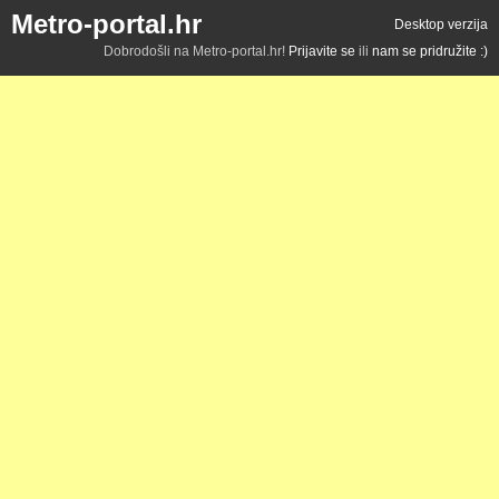
Metro-portal.hr
Desktop verzija
Dobrodošli na Metro-portal.hr!
Prijavite se
ili
nam se pridružite :)