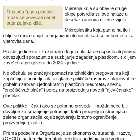
Mjerenja koja su obavile druge
Gustoća "pada plastike"
ekipe potvrdila su ove nalaze u
može se povećati deset
desetak gradova diljem svijeta.
puta za jake kiše.
Mikroplastika koja padne na tlo i
dalje se može unijeti u organizam ili udisati kad se uskomeša za
vjetrovita dana.
Prošle godine se 175 zemalja dogovorilo da će uspostaviti pravno
obvezujući sporazum za suzbijanje zagađenja plastikom, s ciljem
završetka pregovora do 2024. godine.
Ne očekuju se značajni pomaci na tehničkim pregovorima koji
započinju u ponedjeljak, ali glavne političke rasprave uključivat će
globalnu zabranu jednokratnih plastičnih predmeta, shemu
"onečišćivač plaća" i porez na proizvodnju nove ili "djevičanske"
plastike.
Ove politike - čak i ako se potpuno provedu - možda neće biti
dovoljne za smanjenje potrošnje, kako procjenjuju stručnjaci i
zelene organizacije koje zagovaraju izravno ograničenje
proizvodnje plastike.
Prema podacima Organizacije za ekonomsku suradnju i razvoj
(OECD), na temelju trenutnih trendova godišnja proizvodnja