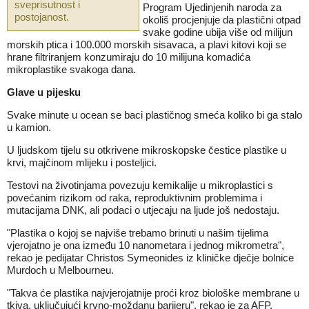
sveprisutnost i
Program Ujedinjenih naroda za
postojanost.
okoliš procjenjuje da plastični otpad
svake godine ubija više od milijun
morskih ptica i 100.000 morskih sisavaca, a plavi kitovi koji se
hrane filtriranjem konzumiraju do 10 milijuna komadića
mikroplastike svakoga dana.
Glave u pijesku
Svake minute u ocean se baci plastičnog smeća koliko bi ga stalo
u kamion.
U ljudskom tijelu su otkrivene mikroskopske čestice plastike u
krvi, majčinom mlijeku i posteljici.
Testovi na životinjama povezuju kemikalije u mikroplastici s
povećanim rizikom od raka, reproduktivnim problemima i
mutacijama DNK, ali podaci o utjecaju na ljude još nedostaju.
"Plastika o kojoj se najviše trebamo brinuti u našim tijelima
vjerojatno je ona između 10 nanometara i jednog mikrometra",
rekao je pedijatar Christos Symeonides iz kliničke dječje bolnice
Murdoch u Melbourneu.
"Takva će plastika najvjerojatnije proći kroz biološke membrane u
tkiva, uključujući krvno-moždanu barijeru", rekao je za AFP.