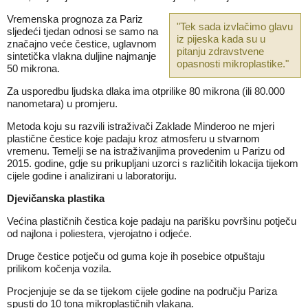
Vremenska prognoza za Pariz
"Tek sada izvlačimo glavu
sljedeći tjedan odnosi se samo na
iz pijeska kada su u
značajno veće čestice, uglavnom
pitanju zdravstvene
sintetička vlakna duljine najmanje
opasnosti mikroplastike."
50 mikrona.
Za usporedbu ljudska dlaka ima otprilike 80 mikrona (ili 80.000
nanometara) u promjeru.
Metoda koju su razvili istraživači Zaklade Minderoo ne mjeri
plastične čestice koje padaju kroz atmosferu u stvarnom
vremenu. Temelji se na istraživanjima provedenim u Parizu od
2015. godine, gdje su prikupljani uzorci s različitih lokacija tijekom
cijele godine i analizirani u laboratoriju.
Djevičanska plastika
Većina plastičnih čestica koje padaju na parišku površinu potječu
od najlona i poliestera, vjerojatno i odjeće.
Druge čestice potječu od guma koje ih posebice otpuštaju
prilikom kočenja vozila.
Procjenjuje se da se tijekom cijele godine na području Pariza
spusti do 10 tona mikroplastičnih vlakana.