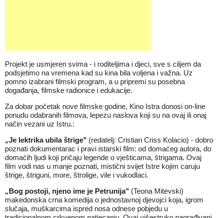
Projekt je usmjeren svima - i roditeljima i djeci, sve s ciljem da
podsjetimo na vremena kad su kina bila voljena i važna. Uz
pomno izabrani filmski program, a u pripremi su posebna
događanja, filmske radionice i edukacije.
Za dobar početak nove filmske godine, Kino Istra donosi on-line
ponudu odabranih filmova, lepezu naslova koji su na ovaj ili onaj
način vezani uz Istru.:
„Je lektrika ubila štrige"
(redatelj: Cristian Criss Kolacio) - dobro
poznati dokumentarac i pravi istarski film: od domaćeg autora, do
domaćih ljudi koji pričaju legende o vješticama, štrigama. Ovaj
film vodi nas u manje poznati, mistični svijet Istre kojim caruju
štrige, štriguni, more, štrolige, vile i vukodlaci.
„Bog postoji, njeno ime je Petrunija"
(Teona Mitevski)
makedonska crna komedija o jednostavnoj djevojci koja, igrom
slučaja, muškarcima ispred nosa odnese pobjedu u
tradicionalnom crkvenom natjecanju. Ovaj višestruko nagrađivani