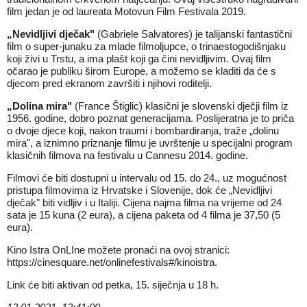
film jedan je od laureata Motovun Film Festivala 2019.
„Nevidljivi dječak"
(Gabriele Salvatores) je talijanski fantastični
film o super-junaku za mlade filmoljupce, o trinaestogodišnjaku
koji živi u Trstu, a ima plašt koji ga čini nevidljivim. Ovaj film
očarao je publiku širom Europe, a možemo se kladiti da će s
djecom pred ekranom završiti i njihovi roditelji.
„Dolina mira"
(France Štiglic) klasični je slovenski dječji film iz
1956. godine, dobro poznat generacijama. Poslijeratna je to priča
o dvoje djece koji, nakon traumi i bombardiranja, traže „dolinu
mira", a iznimno priznanje filmu je uvrštenje u specijalni program
klasičnih filmova na festivalu u Cannesu 2014. godine.
Filmovi će biti dostupni u intervalu od 15. do 24., uz mogućnost
pristupa filmovima iz Hrvatske i Slovenije, dok će „Nevidljivi
dječak" biti vidljiv i u Italiji. Cijena najma filma na vrijeme od 24
sata je 15 kuna (2 eura), a cijena paketa od 4 filma je 37,50 (5
eura).
Kino Istra OnLIne možete pronaći na ovoj stranici:
https://cinesquare.net/onlinefestivals#/kinoistra
.
Link će biti aktivan od petka, 15. siječnja u 18 h.