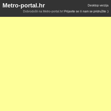
Metro-portal.hr
Desktop verzija
Dobrodošli na Metro-portal.hr!
Prijavite se
ili
nam se pridružite :)