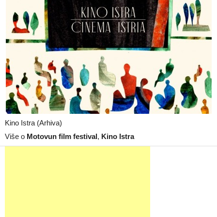
Kino Istra (Arhiva)
Više o
Motovun film festival
,
Kino Istra