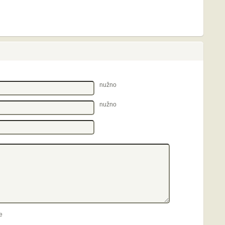
nužno
nužno
e