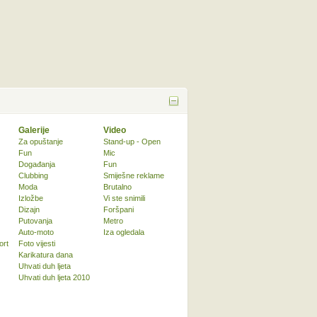
Galerije
Video
Za opuštanje
Stand-up - Open
Fun
Mic
Događanja
Fun
Clubbing
Smiješne reklame
Moda
Brutalno
Izložbe
Vi ste snimili
Dizajn
Foršpani
Putovanja
Metro
Auto-moto
Iza ogledala
ort
Foto vijesti
Karikatura dana
Uhvati duh ljeta
Uhvati duh ljeta 2010