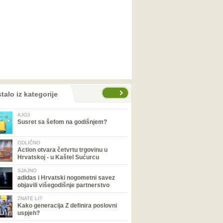
talo iz kategorije
AJOJ
Susret sa šefom na godišnjem?
ODLIČNO
Action otvara četvrtu trgovinu u
Hrvatskoj - u Kaštel Sućurcu
SJAJNO
adidas i Hrvatski nogometni savez
objavili višegodišnje partnerstvo
ZNATE LI?
Kako generacija Z definira poslovni
uspjeh?