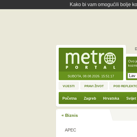
Kako bi vam omogućili bolje kor
D
Ovo j
kozmi
SUBOTA, 08.08.2026.
15:51:17
VIJESTI
PRAVI ŽIVOT
POD REFLEKT
Početna
Zagreb
Hrvatska
Svijet
« Biznis
APEC