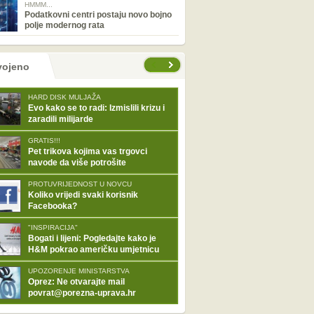
HMMM...
Podatkovni centri postaju novo bojno
polje modernog rata
tranice
vojeno
HARD DISK MULJAŽA
Evo kako se to radi: Izmislili krizu i
zaradili milijarde
GRATIS!!!
Pet trikova kojima vas trgovci
navode da više potrošite
PROTUVRIJEDNOST U NOVCU
Koliko vrijedi svaki korisnik
Facebooka?
"INSPIRACIJA"
Bogati i lijeni: Pogledajte kako je
H&M pokrao američku umjetnicu
UPOZORENJE MINISTARSTVA
Oprez: Ne otvarajte mail
povrat@porezna-uprava.hr