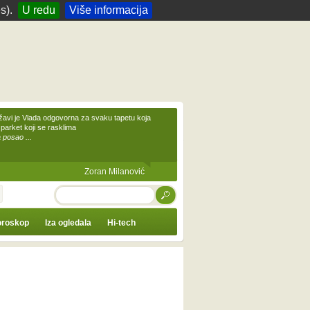
s).
U redu
Više informacija
žavi je Vlada odgovorna za svaku tapetu koja
 parket koji se rasklima
 posao ...
Zoran Milanović
TRAŽI
roskop
Iza ogledala
Hi-tech