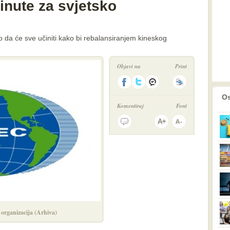
rinute za svjetsko
o da će sve učiniti kako bi rebalansiranjem kineskog
Objavi na
Print
prethodno
2
Os
Komentiraj
Font
organizacija (Arhiva)