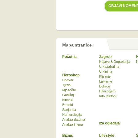
OBJAVI KOMEN
Mapa stranice
Početna
Zagreb
Najave & Događanja
K
U kazalištima
U kinima
Horoskop
Klizanje
Dnevni
Ljekarne
Tjedni
Bolnice
Mjesečni
Hitni prijem
Godišnji
Info telefoni
Kineski
Erotski
Sanjarica
Numerologija
Analiza datuma
Iza ogledala
Analiza imena
Biznis
Lifestyle