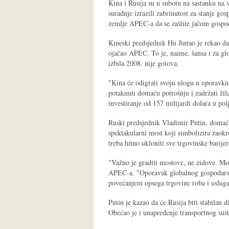
Kina i Rusija su u subotu na sastanku na
suradnje izrazili zabrinutost za stanje gos
zemlje APEC-a da se zaštite jačom gospo
Kineski predsjednik Hu Jintao je rekao da
ojačao APEC. To je, naime, šansa i za gl
izbila 2008. nije gotova.
"Kina će odigrati svoju ulogu u oporavku
potaknuti domaću potrošnju i zadržati žilav
investiranje od 157 milijardi dolara u polj
Ruski predsjednik Vladimir Putin, domaći
spektakularni most koji simbolizira zaok
treba hitno ukloniti sve trgovinske barijer
"Važno je graditi mostove, ne zidove. Mor
APEC-a. "Oporavak globalnog gospodarst
povećanjem opsega trgovine roba i usluga 
Putin je kazao da će Rusija biti stabilan d
Obećao je i unapređenje transportnog sus