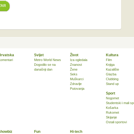
TAR
Hrvatska
Svijet
Život
Kultura
omentari
Metro World News
Iza ogledala
Film
Dogodilo se na
Znanost
Knjiga
današnji dan
Žene
Kazalište
Seks
Glazba
Muškarci
Clubbing
Zdravlje
Stand up
Putovanja
Sport
Nogomet
Studentski i mali sp
Košarka
Rukomet
Skijanje
Ostali sportovi
Showbiz
Fun
Hi-tech