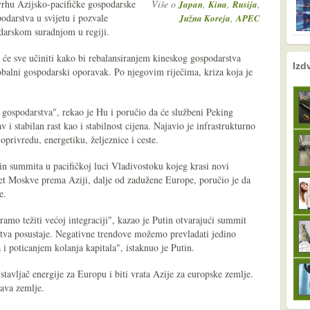
 vrhu Azijsko-pacifičke gospodarske
Više o
,
,
,
Japan
Kina
Rusija
podarstva u svijetu i pozvale
,
Južna Koreja
APEC
darskom suradnjom u regiji.
 će sve učiniti kako bi rebalansiranjem kineskog gospodarstva
nema prethodne s
sljedeće
Izd
obalni gospodarski oporavak. Po njegovim riječima, kriza koja je
 gospodarstva", rekao je Hu i poručio da će službeni Peking
 i stabilan rast kao i stabilnost cijena. Najavio je infrastrukturno
oprivredu, energetiku, željeznice i ceste.
n summita u pacifičkoj luci Vladivostoku kojeg krasi novi
ret Moskve prema Aziji, dalje od zadužene Europe, poručio je da
e.
amo težiti većoj integraciji", kazao je Putin otvarajući summit
va posustaje. Negativne trendove možemo prevladati jedino
i poticanjem kolanja kapitala", istaknuo je Putin.
istavljač energije za Europu i biti vrata Azije za europske zemlje.
tava zemlje.