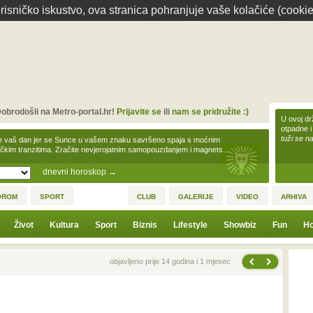
isničko iskustvo, ova stranica pohranjuje vaše kolačiće (cookie
obrodošli na Metro-portal.hr!
Prijavite se
ili
nam se pridružite :)
U ovoj dr
otpadne i
tuži se na
e vaš dan jer se Sunce u vašem znaku savršeno spaja s moćnim
čkim tranzitima. Zračite nevjerojatnim samopouzdanjem i magnets…
dnevni horoskop
→
OROM
SPORT
CLUB
GALERIJE
VIDEO
ARHIVA
Život
Kultura
Sport
Biznis
Lifestyle
Showbiz
Fun
Ho
Sljedeća vijest
Prethodna vijest
objavljeno prije 14 godina i 1 mjesec