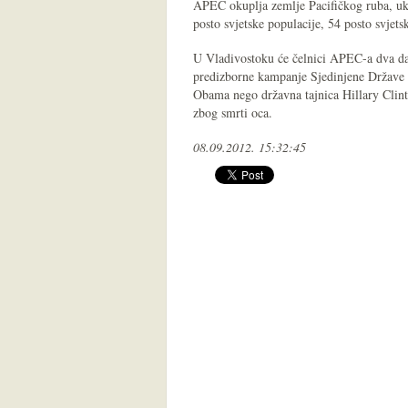
APEC okuplja zemlje Pacifičkog ruba, uk
posto svjetske populacije, 54 posto svjet
U Vladivostoku će čelnici APEC-a dva dana
predizborne kampanje Sjedinjene Države n
Obama nego državna tajnica Hillary Clinto
zbog smrti oca.
08.09.2012. 15:32:45