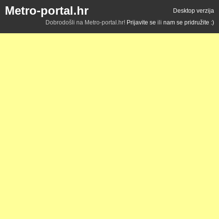
Metro-portal.hr
Desktop verzija
Dobrodošli na Metro-portal.hr!
Prijavite se
ili
nam se pridružite :)