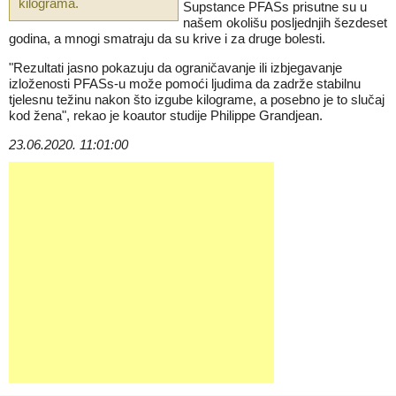
kilograma.
Supstance PFASs prisutne su u
našem okolišu posljednjih šezdeset
godina, a mnogi smatraju da su krive i za druge bolesti.
"Rezultati jasno pokazuju da ograničavanje ili izbjegavanje
izloženosti PFASs-u može pomoći ljudima da zadrže stabilnu
tjelesnu težinu nakon što izgube kilograme, a posebno je to slučaj
kod žena", rekao je koautor studije Philippe Grandjean.
23.06.2020. 11:01:00