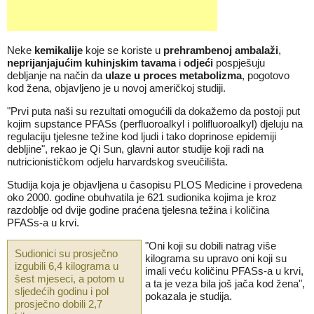
Neke
kemikalije
koje se koriste u
prehrambenoj ambalaži
,
neprijanjajućim kuhinjskim tavama
i
odjeći
pospješuju
debljanje na način da
ulaze u proces metabolizma
, pogotovo
kod žena, objavljeno je u novoj američkoj studiji.
"Prvi puta naši su rezultati omogućili da dokažemo da postoji put
kojim supstance PFASs (perfluoroalkyl i polifluoroalkyl) djeluju na
regulaciju tjelesne težine kod ljudi i tako doprinose epidemiji
debljine", rekao je Qi Sun, glavni autor studije koji radi na
nutricionističkom odjelu harvardskog sveučilišta.
Studija koja je objavljena u časopisu PLOS Medicine i provedena
oko 2000. godine obuhvatila je 621 sudionika kojima je kroz
razdoblje od dvije godine praćena tjelesna težina i količina
PFASs-a u krvi.
"Oni koji su dobili natrag više
Sudionici su prosječno
kilograma su upravo oni koji su
izgubili 6,4 kilograma u
imali veću količinu PFASs-a u krvi,
šest mjeseci, a potom u
a ta je veza bila još jača kod žena",
sljedećih godinu i pol
pokazala je studija.
prosječno dobili 2,7