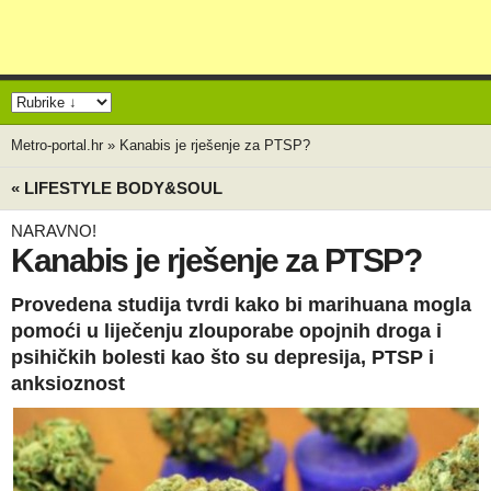
Metro-portal.hr
»
Kanabis je rješenje za PTSP?
« LIFESTYLE BODY&SOUL
NARAVNO!
Kanabis je rješenje za PTSP?
Provedena studija tvrdi kako bi marihuana mogla
pomoći u liječenju zlouporabe opojnih droga i
psihičkih bolesti kao što su depresija, PTSP i
anksioznost