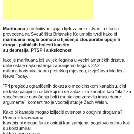
Marihuana
je definitivno sjajan lijek za neke stvari, a studija
provedena na Sveučilištu Britanske Kolumbije tvrdi kako bi
marihuana mogla pomoći u liječenju zlouporabe opojnih
droga i psihičkih bolesti kao što
su depresija, PTSP i anksioznost
.
Iako je marihuana još uvijek ilegalna u većini američkih država, i
dalje ostaje najkorištenija zabranjena droga s 22.2
milijuna korisnika samo proteklog mjeseca, izvještava Medical
News Today.
"Pri pregledu ograničenih dokaza o medicinskom kanabisu, čini
se kako pacijenti i ostali koji su se založili za kanabis kao "alat" za
sprječavanje nanošenja boli i mentalnog zdravlja imaju dobre
argumente", komentirao je voditelj studije Zach Walsh.
Kako bi kanabis mogao izliječiti ovisnost o opojnim drogama?
Prema istraživačima,
kanabis bi mogao funkcionirati kao zamjena, pogotovo onima koji
su konzumirali
teške opojne droge.