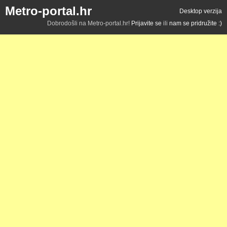
Metro-portal.hr
Desktop verzija
Dobrodošli na Metro-portal.hr!
Prijavite se
ili
nam se pridružite :)