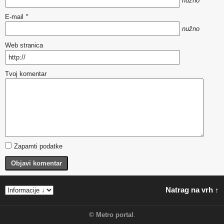
nužno
E-mail
*
nužno
Web stranica
Tvoj komentar
Zapamti podatke
Objavi komentar
Natrag na vrh ↑
©
Metro portal
.