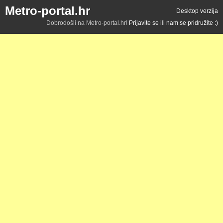
Metro-portal.hr
Desktop verzija
Dobrodošli na Metro-portal.hr!
Prijavite se
ili
nam se pridružite :)