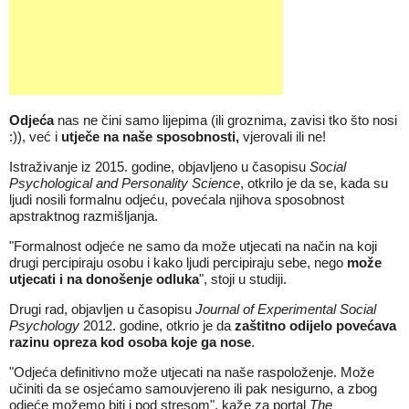
Odjeća
nas ne čini samo lijepima (ili groznima, zavisi tko što nosi
:)), već i
utječe na naše sposobnosti,
vjerovali ili ne!
Istraživanje iz 2015. godine, objavljeno u časopisu
Social
Psychological and Personality Science
, otkrilo je da se, kada su
ljudi nosili formalnu odjeću, povećala njihova sposobnost
apstraktnog razmišljanja.
"Formalnost odjeće ne samo da može utjecati na način na koji
drugi percipiraju osobu i kako ljudi percipiraju sebe, nego
može
utjecati i na donošenje odluka
", stoji u studiji.
Drugi rad, objavljen u časopisu
Journal of Experimental Social
Psychology
2012. godine, otkrio je da
zaštitno odijelo povećava
razinu opreza kod osoba koje ga nose
.
"Odjeća definitivno može utjecati na
naše
raspoloženje. Može
učiniti da se osjećamo samouvjereno ili pak nesigurno, a zbog
odjeće možemo biti i pod stresom", kaže za portal
The