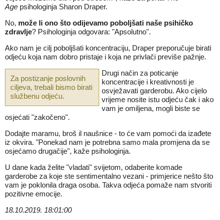
Age
psihologinja Sharon Draper.
No,
može li ono što odijevamo poboljšati naše psihičko
zdravlje
? Psihologinja odgovara: "Apsolutno".
Ako nam je cilj poboljšati koncentraciju, Draper preporučuje birati
odjeću koja nam dobro pristaje i koja ne privlači previše pažnje.
Drugi način za poticanje
Za postizanje poslovnih
koncentracije i kreativnosti je
ciljeva, trebali bismo birati
osvježavati garderobu. Ako cijelo
službenu odjeću.
vrijeme nosite istu odjeću čak i ako
vam je omiljena, mogli biste se
osjećati "zakočeno".
Dodajte maramu, broš il naušnice - to će vam pomoći da izađete
iz okvira. "Ponekad nam je potrebna samo mala promjena da se
osjećamo drugačije", kaže psihologinja.
U dane kada želite "vladati" svijetom, odaberite komade
garderobe za koje ste sentimentalno vezani - primjerice nešto što
vam je poklonila draga osoba. Takva odjeća pomaže nam stvoriti
pozitivne emocije.
18.10.2019. 18:01:00