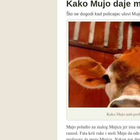
Kako Mujo daje m
Što se dogodi kad policajac ulovi Muj
Kako Mujo miti prof
Mujo poludio na malog Mujicu jer ima same
razred. Fata krši ruke i moli Muju da ode
profesore da puste Mujicu. Nakon par dan