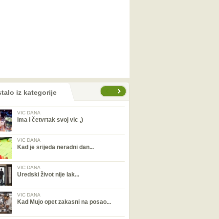
talo iz kategorije
VIC DANA
Ima i četvrtak svoj vic ,)
VIC DANA
Kad je srijeda neradni dan...
VIC DANA
Uredski život nije lak...
VIC DANA
Kad Mujo opet zakasni na posao...