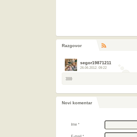
Razgovor
RS
komentara
segor19871211
26.06.2012. 09:22
:)))))
Novi komentar
Ime
*
E-mail
*