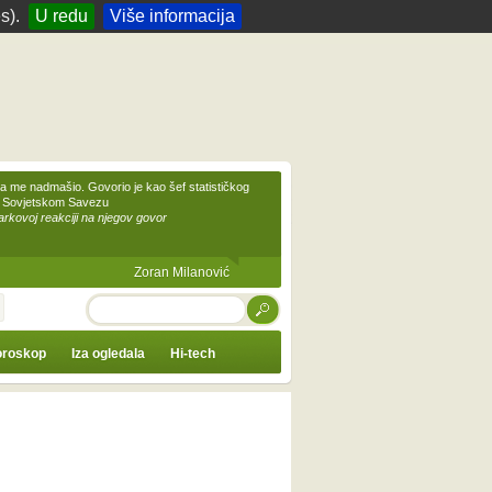
s).
U redu
Više informacija
 me nadmašio. Govorio je kao šef statističkog
 Sovjetskom Savezu
kovoj reakciji na njegov govor
Zoran Milanović
TRAŽI
roskop
Iza ogledala
Hi-tech