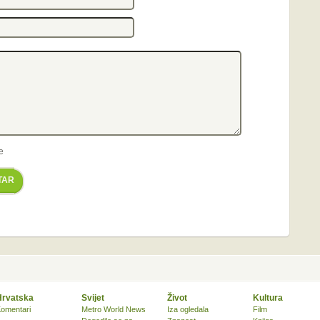
e
TAR
Hrvatska
Svijet
Život
Kultura
omentari
Metro World News
Iza ogledala
Film