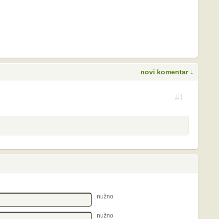
novi komentar ↓
S
#1
nužno
nužno