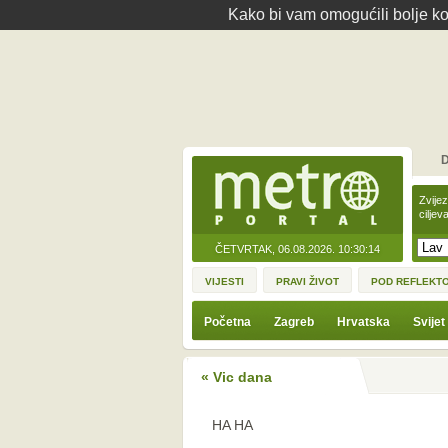
Kako bi vam omogućili bolje kor
D
Zvije
ciljev
ČETVRTAK, 06.08.2026.
10:30:14
VIJESTI
PRAVI ŽIVOT
POD REFLEKT
Početna
Zagreb
Hrvatska
Svijet
« Vic dana
HA HA