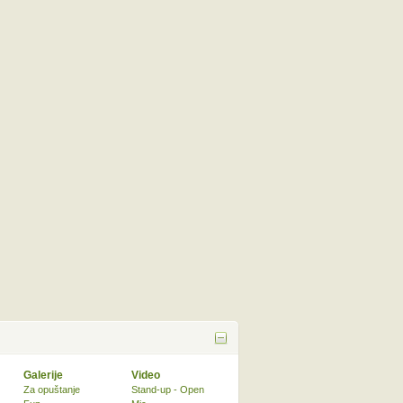
Galerije
Video
Za opuštanje
Stand-up - Open