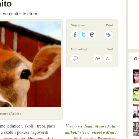
ito
u na cesti s teletom
Objavi na
Print
Komentiraj
Font
prethodno
2
Os
esore (Arhiva)
 jedinice u školi i treba pasti
Više o
,
,
vic dana
Mujo i Fata
 u školu i pokuša nagovoriti
,
najbolji vicevi
vicevi o Muji i
a nagovaranja, Mujo popusti i
,
Fati
vicevi o Bosancima