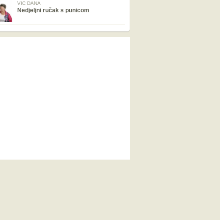
VIC DANA
Nedjeljni ručak s punicom