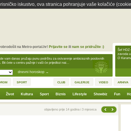
isničko iskustvo, ova stranica pohranjuje vaše kolačiće (cookie
obrodošli na Metro-portal.hr!
Prijavite se
ili
nam se pridružite :)
Šef HDZ-a
zavoda u
O Karamar
zde vam danas pružaju punu podršku za ostvarenje ambicioznih poslovnih
a. Bit ćete u centru pažnje i vaši će prijedlozi nai…
dnevni horoskop
→
OROM
SPORT
CLUB
GALERIJE
VIDEO
ARHIVA
Život
Kultura
Sport
Biznis
Lifestyle
Showbiz
Fun
Ho
Sljedeća vijest
Prethodna vijest
objavljeno prije 14 godina i 3 mjeseca