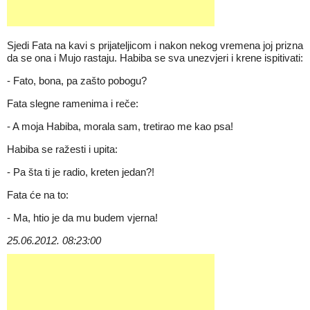
Sjedi Fata na kavi s prijateljicom i nakon nekog vremena joj prizna
da se ona i Mujo rastaju. Habiba se sva unezvjeri i krene ispitivati:
- Fato, bona, pa zašto pobogu?
Fata slegne ramenima i reče:
- A moja Habiba, morala sam, tretirao me kao psa!
Habiba se ražesti i upita:
- Pa šta ti je radio, kreten jedan?!
Fata će na to:
- Ma, htio je da mu budem vjerna!
25.06.2012. 08:23:00