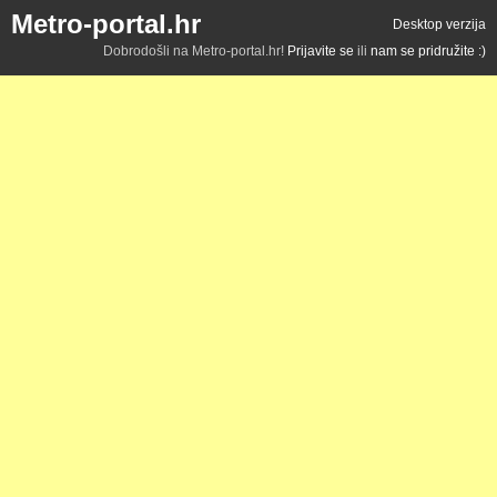
Metro-portal.hr
Desktop verzija
Dobrodošli na Metro-portal.hr!
Prijavite se
ili
nam se pridružite :)