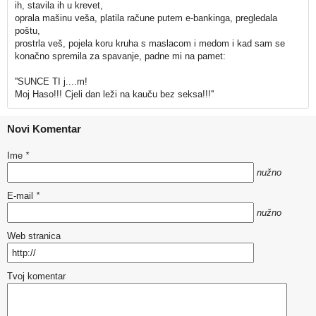
ih, stavila ih u krevet,
oprala mašinu veša, platila račune putem e-bankinga, pregledala
poštu,
prostrla veš, pojela koru kruha s maslacom i medom i kad sam se
konačno spremila za spavanje, padne mi na pamet:
''SUNCE TI j....m!
Moj Haso!!! Cjeli dan leži na kauču bez seksa!!!''
Novi Komentar
Ime
*
nužno
E-mail
*
nužno
Web stranica
Tvoj komentar