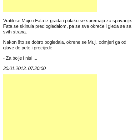
Vratili se Mujo i Fata iz grada i polako se spremaju za spavanje.
Fata se skinula pred ogledalom, pa se sve okreće i gleda se sa
svih strana.
Nakon što se dobro pogledala, okrene se Muji, odmjeri ga od
glave do pete i procijedi:
- Za bolje i nisi ...
30.01.2013. 07:20:00