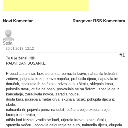
Novi Komentar ↓
Razgovor
RSS Komentara
Stela
30.01.2013. 12:12
#1
To ti je žena!!!!!!!!
RADNI DAN BOSANKE
Probudila sam se, brzo se umila, pomuzla krave, nahranila kokoši i
zečeve, potjerala koze i krave napašu, probudila djecu, napravila im
doručak, spakirala ih za školu, odvezla ih u školu, sklepala kosu,
pokosila travu, otišla na poso, posvađala se sa šefom, izbacila ga iz
kancelarje, zarađivala novce, zaradla novce,
došla kući, iscijepala metar drva, skuhala ručak, pokupila djecu iz
škole,
nahranila ih, prijavila porez na dobit, otišla u polje okopati zelje i
krompir do mraka,
otišla kod frizera, vratila se kući, utjerala krave i koze uštalu,
spremila večeru, obnovila osiguranje za auto, nahranila djecu, okupala