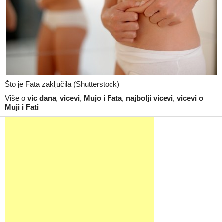
Što je Fata zaključila (Shutterstock)
Više o
vic dana
,
vicevi
,
Mujo i Fata
,
najbolji vicevi
,
vicevi o
Muji i Fati