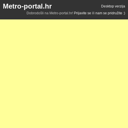
Metro-portal.hr
Desktop verzija
Dobrodošli na Metro-portal.hr!
Prijavite se
ili
nam se pridružite :)