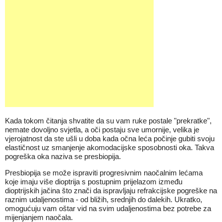
Kada tokom čitanja shvatite da su vam ruke postale "prekratke",
nemate dovoljno svjetla, a oči postaju sve umornije, velika je
vjerojatnost da ste ušli u doba kada očna leća počinje gubiti svoju
elastičnost uz smanjenje akomodacijske sposobnosti oka. Takva
pogreška oka naziva se presbiopija.
Presbiopija se može ispraviti progresivnim naočalnim lećama
koje imaju više dioptrija s postupnim prijelazom između
dioptrijskih jačina što znači da ispravljaju refrakcijske pogreške na
raznim udaljenostima - od bližih, srednjih do dalekih. Ukratko,
omogućuju vam oštar vid na svim udaljenostima bez potrebe za
mijenjanjem naočala.