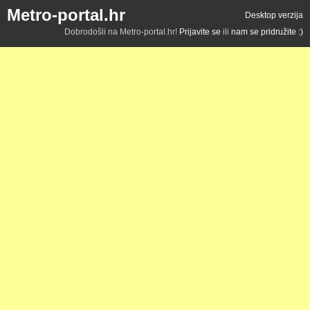
Metro-portal.hr
Desktop verzija
Dobrodošli na Metro-portal.hr!
Prijavite se
ili
nam se pridružite :)