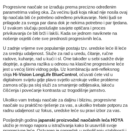
Progresivne naočale se izrađuju prema precizno određenim
parametrima vašeg oka. Za većinu ljudi koja nikad nije nosila ovaj
tip naočala biti će potrebno određeno privikavanje. Neki ljudi se
prilagode za svega par dana dok je nekima potrebno i par tjedana.
U svakom slučaju poslušajte savjete optičara i proces
privikavanja će biti brži i lakši. Kada se jednom naviknete na
nošenje osjetiti ćete sve prednosti progresivnih leća.
U zadnje vrijeme sve popularnije postaju tzv. uredske leće ili leće
za srednju udaljenost. Služe za rad u uredu, čitanje, ručne
radove, kuhanje, rad u kući i sl. One također u sebi sadrže dvije
dioptrije, a glavna razlika u odnosu na klasične progresivne leće
jest u većoj širini vidnog polja. Uz kombinaciju anti-refleksnog
sloja
Hi-Vision LongLife BlueControl
, očuvati ćete vid u
digitalnom svijetu gdje plavo svjetlo uzrokuje velike probleme
zamora očiju pa sloj služi za smanjenje odbljesaka, lakoću
čišćenja i povećanje kontrasta uz trogodišnje jamstvo.
Ukoliko vam trebaju naočale za daljinu i blizinu, progresivne
naočale su praktično rješenje za vas, a ukoliko trebate potporu za
radnu udaljenost uz fokus, uredske leće su pravi izbor za vas.
Posljednjih godina
japanski proizvođač naočalnih leća HOYA
uložio je mnogo napora u istraživanja kako bi usavršili svoje
progresivne leće. Ostvaren je napredak u poboljšanju stabilnosti i