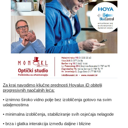
Za kraj navodimo ključne prednosti Hoyalux iD obitelji
progresivnih naočalnih leća:
• iznimno široko vidno polje bez izobličenja gotovo na svim
udaljenostima
• minimalna izobličenja, stabiliziranje svih osjećaja nelagode
• brza i glatka interakcija između daljine i blizine