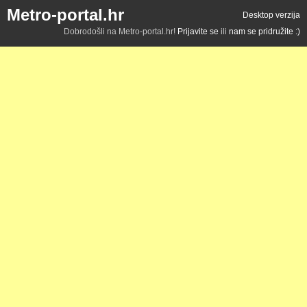
Metro-portal.hr
Desktop verzija
Dobrodošli na Metro-portal.hr!
Prijavite se
ili
nam se pridružite :)