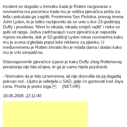
Incident se dogodio u trenutku kada je Rotten razgovarao s
novinarima iza pozornice kada mu je velška pjevačica prišla iza
leđa i pokušala ga zagrliti. Frontmena Sex Pistolsa, pravog imena
John Lydon, to je toliko razbjesnilo da se unio u lice 23-godišnjoj
Duffy i prosiktao: ‘Meni to nikada, nikada smiješ raditi" i neka se
gubi od njega. Jedva zadržavajući suze pjevačica je napustila
mjesto incidenta, dok je 52-godišnji Lydon rekao novinarima kako
mu je scena izgledala poput loše reklame za pijanku. U
međuvremenu je Rotten shvatio tko je mlada dama i dodao kako
mu je vrlo simpatična.
Glasnogovornik pjevačice izjavio je kako Duffy zbog Rottenovog
ponašanja nije bila očajna, te ga je samo htjela pozdraviti.
- Normalno da je bila uznemirena, ali nije dozvolila da joj događaj
pokvari noć. Ujutro je odletjela u SAD, gdje će gostovati kod Jaya
Lena. Prešla je preko toga. (NET.HR)
18.06.2008. 22:11:40