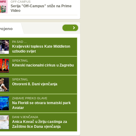
OFF-CAMPUS
Serija "Off-Campus" stiže na Prime
Video
tranice
vojeno
PA SAD ...
Kraljevski topless Kate Middleton
uzbudio svijet
SPEKTAKL
Kineski nacionalni cirkus u Zagrebu
SPEKTAKL
Otvoreni 8. Dani vjenčanja
ZABAVE PREKO GLAVE
Na Floridi se otvara tematski park
Avatar
DANI VJENČANJA
Anica Kovač u žiriju castinga za
Zaštitno lice Dana vjenčanja