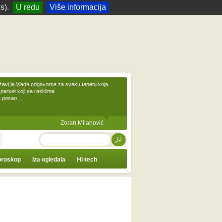
s).
U redu
Više informacija
žavi je Vlada odgovorna za svaku tapetu koja
 parket koji se rasklima
 posao ...
Zoran Milanović
TRAŽI
roskop
Iza ogledala
Hi-tech