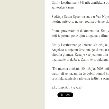
Emily Leatherman (34) nije zanijekala opt
zatvorsku kaznu.
Sutkinja Susan Speer na sudu u Van Nuys
njezina pritvora, na pet godina uvjetne sl
Prema pravosudnim dokumentima, Emily L
koji je poznat po svojim ulogama u filmov
Emily Leatherman je uhićena 30. ožujka p
Angelesa u kojemu žive mnoge slavne oso
uhodila glumca. Žena je već jednom bila 
i za manje prekršaje. Zatim je proglašen
"Do njezina uhićenja 30. ožujka 2008. ni
sresti, ali se nadam da će dobiti pomoć ko
pročitala zamjenica glavnog tužitelja An
13.10.2008. 13:11:23