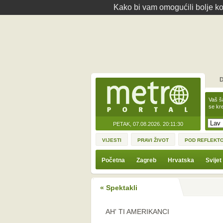
Kako bi vam omogućili bolje kor
D
Vaš š
se kre
PETAK, 07.08.2026.
20:11:30
VIJESTI
PRAVI ŽIVOT
POD REFLEKT
Početna
Zagreb
Hrvatska
Svijet
« Spektakli
AH' TI AMERIKANCI