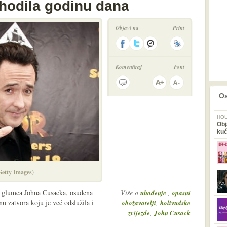
hodila godinu dana
Objavi na
Print
Komentiraj
Font
prethodno
2
Os
HOU
Obj
ku
(Getty Images)
a glumca Johna Cusacka, osuđena
Više o
,
uhođenje
opasni
u zatvora koju je već odslužila i
,
obožavatelji
holivudske
,
zvijezde
John Cusack