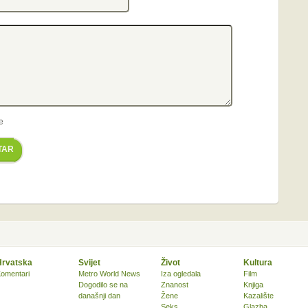
e
TAR
Hrvatska
Svijet
Život
Kultura
omentari
Metro World News
Iza ogledala
Film
Dogodilo se na
Znanost
Knjiga
današnji dan
Žene
Kazalište
Seks
Glazba