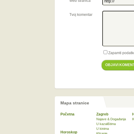
Web stranica
Tvoj komentar
Zapamti podatk
OBJAVI KOMEN
Mapa stranice
Početna
Zagreb
Najave & Događanja
K
U kazalištima
U kinima
Horoskop
Klizanje