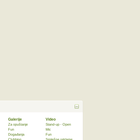
Galerije
Video
Za opuštanje
Stand-up - Open
Fun
Mic
Događanja
Fun
Clubbing
Smiješne reklame