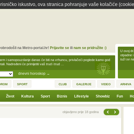
isničko iskustvo, ova stranica pohranjuje vaše kolačiće (cookie
obrodošli na Metro-portal.hr!
Prijavite se
ili
nam se pridružite :)
U ovoj dr
otpadne i
tuži se na
arm i samopouzdanje danas će biti na vrhuncu, privlačeći poglede kamo god
tali. Nadređeni će primijetiti vaš trud i trud …
dnevni horoskop
→
OROM
SPORT
CLUB
GALERIJE
VIDEO
ARHIVA
Život
Kultura
Sport
Biznis
Lifestyle
Showbiz
Fun
Ho
Sljedeća vijest
Prethodna vijest
objavljeno prije 18 godina