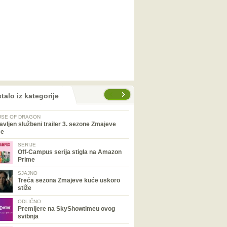
talo iz kategorije
SE OF DRAGON
avljen službeni trailer 3. sezone Zmajeve
će
SERIJE
Off-Campus serija stigla na Amazon
Prime
SJAJNO
Treća sezona Zmajeve kuće uskoro
stiže
ODLIČNO
Premijere na SkyShowtimeu ovog
svibnja