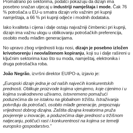
Promatrano po sektorima, podatci pokazuju da dizajn ima
posebno snažan utjecaj u
industriji namještaja i mode.
Čak 76
% potrošača u EU-u smatra dizajn vrlo važnim pri kupnji
namještaja, a 66 % pri kupnji odjeće i modnih dodataka.
Iako kvaliteta i cijena i dalje ostaju najvažniji čimbenici pri kupnji,
dizajn ima važnu ulogu u oblikovanju potrošačkih preferencija,
osobito među mlađim generacijama.
No upravo zbog vrijednosti koju nosi,
dizajn je posebno izložen
krivotvorenju i neovlaštenom kopiranju
, koji su i dalje rašireni u
ključnim sektorima kao što su moda, namještaj, elektronika i
druga potrošačka roba.
João Negrão
, izvršni direktor EUIPO-a, izjavio je:
„
Europski dizajn jedna je od naših najvećih konkurentskih
prednosti. Oblikuje proizvode kojima vjerujemo, koje cijenimo i u
kojima svakodnevno uživamo, istovremeno pomažući
poduzećima da se istaknu na globalnom tržištu. Istraživanja
potvrđuju da potrošači, osobito mlađe generacije, prepoznaju
vrijednost dobrog dizajna. Zaštita dizajna kreatorima pruža
povjerenje u inovacije, a poduzećima daje prednost u tržišnom
natjecanju, potičući rast i konkurentnost na kojima se temelji
europsko gospodarstvo."