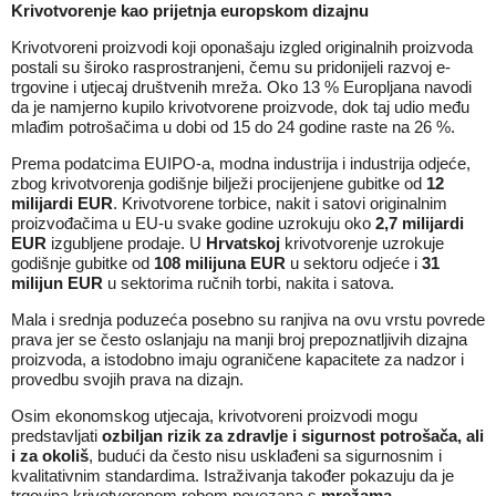
Krivotvorenje kao prijetnja europskom dizajnu
Krivotvoreni proizvodi koji oponašaju izgled originalnih proizvoda
postali su široko rasprostranjeni, čemu su pridonijeli razvoj e-
trgovine i utjecaj društvenih mreža. Oko 13 % Europljana navodi
da je namjerno kupilo krivotvorene proizvode, dok taj udio među
mlađim potrošačima u dobi od 15 do 24 godine raste na 26 %.
Prema podatcima EUIPO-a, modna industrija i industrija odjeće,
zbog krivotvorenja godišnje bilježi procijenjene gubitke od
12
milijardi EUR
. Krivotvorene torbice, nakit i satovi originalnim
proizvođačima u EU-u svake godine uzrokuju oko
2,7 milijardi
EUR
izgubljene prodaje. U
Hrvatskoj
krivotvorenje uzrokuje
godišnje gubitke od
108 milijuna EUR
u sektoru odjeće i
31
milijun EUR
u sektorima ručnih torbi, nakita i satova.
Mala i srednja poduzeća posebno su ranjiva na ovu vrstu povrede
prava jer se često oslanjaju na manji broj prepoznatljivih dizajna
proizvoda, a istodobno imaju ograničene kapacitete za nadzor i
provedbu svojih prava na dizajn.
Osim ekonomskog utjecaja, krivotvoreni proizvodi mogu
predstavljati
ozbiljan rizik za zdravlje i sigurnost potrošača, ali
i za okoliš
, budući da često nisu usklađeni sa sigurnosnim i
kvalitativnim standardima. Istraživanja također pokazuju da je
trgovina krivotvorenom robom povezana s
mrežama