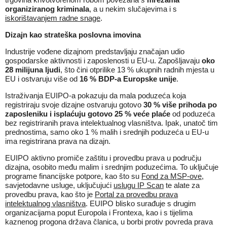
organiziranog kriminala
, a u nekim slučajevima i s
iskorištavanjem radne snage
.
Dizajn kao strateška poslovna imovina
Industrije vođene dizajnom predstavljaju značajan udio
gospodarske aktivnosti i zaposlenosti u EU-u. Zapošljavaju
oko
28 milijuna ljudi
, što čini otprilike 13 % ukupnih radnih mjesta u
EU i ostvaruju više od
16 % BDP-a Europske unije
.
Istraživanja EUIPO-a pokazuju da mala poduzeća koja
registriraju svoje dizajne ostvaruju gotovo
30 % više prihoda po
zaposleniku i isplaćuju gotovo 25 % veće plaće
od poduzeća
bez registriranih prava intelektualnog vlasništva. Ipak, unatoč tim
prednostima, samo oko 1 % malih i srednjih poduzeća u EU-u
ima registrirana prava na dizajn.
EUIPO aktivno promiče zaštitu i provedbu prava u području
dizajna, osobito među malim i srednjim poduzećima. To uključuje
programe financijske potpore, kao što su
Fond za MSP-ove
,
savjetodavne usluge, uključujući
uslugu IP Scan
te alate za
provedbu prava, kao što je
Portal za provedbu prava
intelektualnog vlasništva
. EUIPO blisko surađuje s drugim
organizacijama poput Europola i Frontexa, kao i s tijelima
kaznenog progona država članica, u borbi protiv povreda prava