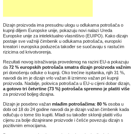
Dizajn proizvoda ima presudnu ulogu u odlukama potrošača o
kupnji diljem Europske unije, pokazuju novi nalazi Ureda
Europske unije za intelektualno vlasništvo (EUIPO). Kako dizajn
postaje sve važniji čimbenik u odlukama potrošača, europski
kreatori i europska poduzeća također se suočavaju s rastućim
rizicima od krivotvorenja.
Rezultati novog istraživanja provedenog na razini EU-a pokazuju
da
72 % europskih potrošača smatra dizajn proizvoda važnim
pri donošenju odluke o kupnji. Oko trećine ispitanika, njih 31 %,
navodi da im je dizajn vrlo važan ili iznimno važan pri kupnji
proizvoda. Nadalje, polovica potrošača u EU-u cijeni dobar dizajn,
a gotovo tri četvrtine (73 %) potrošača spremno je platiti više
za proizvod boljeg dizajna.
Dizajn je posebno važan
mlađim potrošačima
:
80 %
osoba u
dobi od 18 do 24 godine navodi da je dizajn važan čimbenik kada
odlučuju o tome što kupiti. Mladi su također skloniji platiti višu
cijenu za bolje dizajnirane proizvode i češće povezuju dizajn s
pozitivnim emocijama.