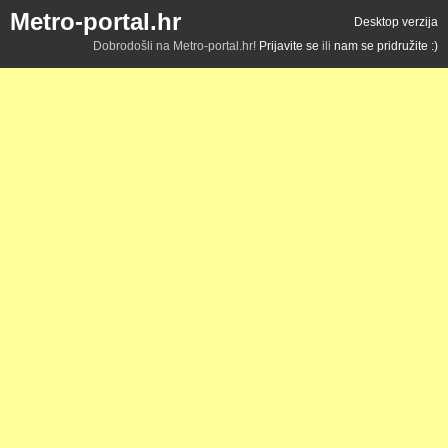
Metro-portal.hr
Desktop verzija
Dobrodošli na Metro-portal.hr!
Prijavite se
ili
nam se pridružite :)