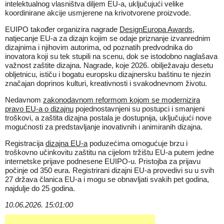
intelektualnog vlasništva diljem EU-a, uključujući velike
koordinirane akcije usmjerene na krivotvorene proizvode.
EUIPO također organizira nagrade
DesignEuropa Awards
,
natjecanje EU-a za dizajn kojim se odaje priznanje izvanrednim
dizajnima i njihovim autorima, od poznatih predvodnika do
inovatora koji su tek stupili na scenu, dok se istodobno naglašava
važnost zaštite dizajna. Nagrade, koje 2026. obilježavaju desetu
obljetnicu, ističu i bogatu europsku dizajnersku baštinu te njezin
značajan doprinos kulturi, kreativnosti i svakodnevnom životu.
Nedavnom
zakonodavnom reformom kojom se modernizira
pravo EU-a o dizajnu
pojednostavnjeni su postupci i smanjeni
troškovi, a zaštita dizajna postala je dostupnija, uključujući nove
mogućnosti za predstavljanje inovativnih i animiranih dizajna.
Registracija
dizajna EU-a
poduzećima omogućuje brzu i
troškovno učinkovitu zaštitu na cijelom tržištu EU-a putem jedne
internetske prijave podnesene EUIPO-u. Pristojba za prijavu
počinje od 350 eura. Registrirani dizajni EU-a provedivi su u svih
27 država članica EU-a i mogu se obnavljati svakih pet godina,
najdulje do 25 godina.
10.06.2026. 15:01:00