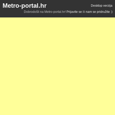
Metro-portal.hr
Desktop verzija
Dobrodošli na Metro-portal.hr!
Prijavite se
ili
nam se pridružite :)