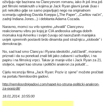
oživljuju nije bazirana na Clancyevom romanu, iako ih još ima još
pet filmski netaknutih u kojima je Jack Ryan glavni junak (kao i
još nekoliko gdje se samo pojavljuje) nego na originalnom
scenariju uglednog Davida Koeppa („The Paper", „Carlitov način",
zadnji Indiana Jones...) i debitanta Adama Cozada.
Naravno, momci su vrlo spretno „uhvatili" Clancyevu
reakcionarnu vibru po kojoj je CIA anđeoska udruga dobrih
momaka koji Ameriku i svijet čuvaju od naoružanih manijaka
uvijek spremnih postaviti brdo dinamita pod stražnjicu „slobode" i
demokracije.
No, sad kad smo Clancya i Ryana ideološki „raščlanili", moramo
priznati i da su ponekad znali biti jako zabavni i uzbudljivi, i na
papiru i na filmskoj vrpci. Takav je manje-više i Jack Ryan za 21.
stoljeće, napet kao struna i politički anakron za poludit'...
Cijelu recenziju filma „Jack Ryan: Poziv iz sjene" možete pročitati
na portalu Nemilosrdni gadovi.
http://nemilosrdnigadovi.com/napet-ko-struna-politicki-anakron-
za-popizdit/
18.01.2014. 10:55:00