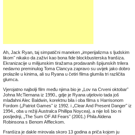
Ah, Jack Ryan, taj simpatični maneken „imperijalizma s ljudskim
likom" nikako da zaživi kao bona fide blockbusterska franšiza.
Ekranizacije u milijunskim tiražama prodavanih špijunskih trilera
nedavno preminulog Toma Clancya zapravo su uvijek jako dobro
prolazile u kinima, ali su Ryana u četiri filma glumila tri različita
glumca.
Vjerojatno najbolji film među njima bio je „Lov na Crveni oktobar"
Johna McTiernana iz 1990., gdje je Ryana utjelovio tada još
mlađahni Alec Baldwin, korektnu bila i oba filma s Harrisonom
Fordom („Patriot Games" iz 1992. i „Clear And Present Danger" iz
1994., oba u režiji Australca Phillipa Noycea), a nije loš bio ni
posljednji, „The Sum OF All Fears" (2001.) Phila Aldena
Robinsona s Benom Affleckom.
Franšiza je dakle mirovala skoro 13 godina a priča kojom ju