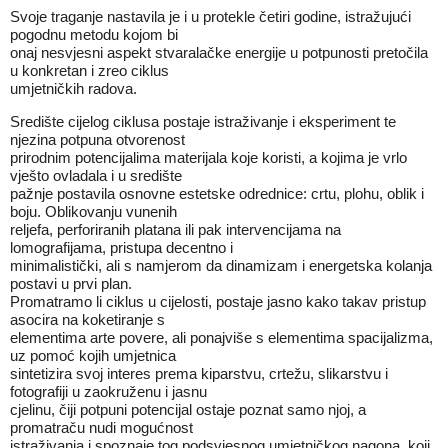
Svoje traganje nastavila je i u protekle četiri godine, istražujući
pogodnu metodu kojom bi
onaj nesvjesni aspekt stvaralačke energije u potpunosti pretočila
u konkretan i zreo ciklus
umjetničkih radova.
Središte cijelog ciklusa postaje istraživanje i eksperiment te
njezina potpuna otvorenost
prirodnim potencijalima materijala koje koristi, a kojima je vrlo
vješto ovladala i u središte
pažnje postavila osnovne estetske odrednice: crtu, plohu, oblik i
boju. Oblikovanju vunenih
reljefa, perforiranih platana ili pak intervencijama na
lomografijama, pristupa decentno i
minimalistički, ali s namjerom da dinamizam i energetska kolanja
postavi u prvi plan.
Promatramo li ciklus u cijelosti, postaje jasno kako takav pristup
asocira na koketiranje s
elementima arte povere, ali ponajviše s elementima spacijalizma,
uz pomoć kojih umjetnica
sintetizira svoj interes prema kiparstvu, crtežu, slikarstvu i
fotografiji u zaokruženu i jasnu
cjelinu, čiji potpuni potencijal ostaje poznat samo njoj, a
promatraču nudi mogućnost
istraživanja i spoznaje tog podsvjesnog umjetničkog nagona, koji