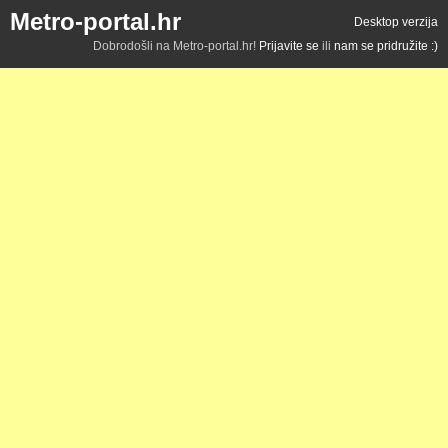
Metro-portal.hr
Desktop verzija
Dobrodošli na Metro-portal.hr!
Prijavite se
ili
nam se pridružite :)