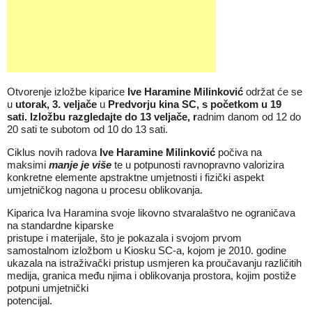
Otvorenje izložbe kiparice
Ive Haramine Milinković
održat će se
u
utorak, 3. veljače
u
Predvorju kina SC, s početkom u 19
sati.
Izložbu razgledajte do 13 veljače, r
adnim danom od 12 do
20 sati te subotom od 10 do 13 sati.
Ciklus novih radova
Ive Haramine Milinković
počiva na
maksimi
manje je više
te u potpunosti ravnopravno valorizira
konkretne elemente apstraktne umjetnosti i fizički aspekt
umjetničkog nagona u procesu oblikovanja.
Kiparica Iva Haramina svoje likovno stvaralaštvo ne ograničava
na standardne kiparske
pristupe i materijale, što je pokazala i svojom prvom
samostalnom izložbom u Kiosku SC-a, kojom je 2010. godine
ukazala na istraživački pristup usmjeren ka proučavanju različitih
medija, granica među njima i oblikovanja prostora, kojim postiže
potpuni umjetnički
potencijal.