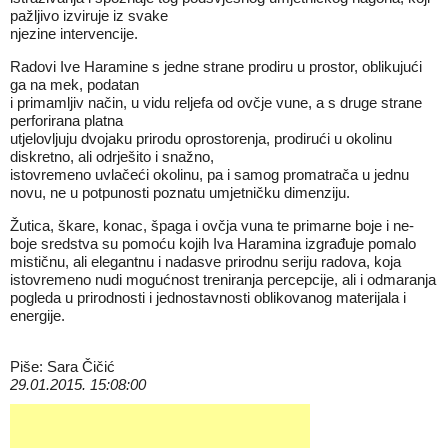
pažljivo izviruje iz svake
njezine intervencije.
Radovi Ive Haramine s jedne strane prodiru u prostor, oblikujući
ga na mek, podatan
i primamljiv način, u vidu reljefa od ovčje vune, a s druge strane
perforirana platna
utjelovljuju dvojaku prirodu oprostorenja, prodirući u okolinu
diskretno, ali odrješito i snažno,
istovremeno uvlačeći okolinu, pa i samog promatrača u jednu
novu, ne u potpunosti poznatu umjetničku dimenziju.
Žutica, škare, konac, špaga i ovčja vuna te primarne boje i ne-
boje sredstva su pomoću kojih Iva Haramina izgrađuje pomalo
mističnu, ali elegantnu i nadasve prirodnu seriju radova, koja
istovremeno nudi mogućnost treniranja percepcije, ali i odmaranja
pogleda u prirodnosti i jednostavnosti oblikovanog materijala i
energije.
Piše: Sara Čičić
29.01.2015. 15:08:00