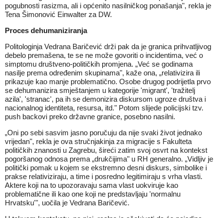
pogubnosti rasizma, ali i općenito
nasilničkog ponašanja
", rekla je
Tena Šimonović Einwalter za
DW
.
Proces dehumaniziranja
Politologinja Vedrana Baričević drži pak da je granica prihvatljivog
debelo premašena, te se ne može govoriti o incidentima, već o
simptomu društveno-političkih promjena. „Već se godinama
nasilje prema određenim skupinama", kaže ona, „relativizira ili
prikazuje kao manje problematično. Osobe drugog podrijetla prvo
se dehumanizira smještanjem u kategorije 'migrant', 'tražitelj
azila', 'stranac', pa ih se demonizira diskursom ugroze društva i
nacionalnog identiteta, resursa, itd." Potom slijede policijski tzv.
push backovi preko državne granice, posebno nasilni.
„Oni po sebi sasvim jasno poručuju da nije svaki život jednako
vrijedan", rekla je ova stručnjakinja za migracije s Fakulteta
političkih znanosti u Zagrebu, šireći zatim svoj osvrt na kontekst
pogoršanog odnosa prema „drukčijima" u RH generalno. „Vidljiv je
politički pomak u kojem se ekstremno desni diskurs, simbolike i
prakse relativiziraju, a time i posredno legitimiraju s vrha vlasti.
Aktere koji na to upozoravaju sama vlast uokviruje kao
problematične ili kao one koji ne predstavljaju 'normalnu
Hrvatsku'", uočila je Vedrana Baričević.