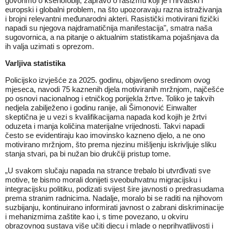
govorimo o ksenofobiji, zapravo o rasizmu koji je i hrvatski i
europski i globalni problem
, na što upozoravaju razna istraživanja
i brojni relevantni međunarodni akteri. Rasistički motivirani fizički
napadi su njegova najdramatičnija manifestacija", smatra naša
sugovornica, a na pitanje o aktualnim statistikama pojašnjava da
ih valja uzimati s oprezom.
Varljiva statistika
Policijsko izvješće za 2025. godinu, objavljeno sredinom ovog
mjeseca, navodi 75 kaznenih djela motiviranih mržnjom, najčešće
po osnovi nacionalnog i etničkog porijekla žrtve. Toliko je takvih
nedjela zabilježeno i godinu ranije, ali Šimonović Einwalter
skeptična je u vezi s kvalifikacijama napada kod kojih je žrtvi
oduzeta i manja količina materijalne vrijednosti. Takvi napadi
često se evidentiraju kao imovinsko kazneno djelo, a ne ono
motivirano mržnjom, što prema njezinu mišljenju iskrivljuje sliku
stanja stvari, pa bi nužan bio drukčiji pristup tome.
„U svakom slučaju napada na strance trebalo bi utvrđivati sve
motive, te bismo morali donijeti sveobuhvatnu migracijsku i
integracijsku politiku, podizati svijest šire javnosti o predrasudama
prema stranim radnicima. Nadalje, moralo bi se raditi na njihovom
suzbijanju, kontinuirano informirati javnost o zabrani diskriminacije
i mehanizmima zaštite kao i, s time povezano, u okviru
obrazovnog sustava više učiti djecu i mlade o neprihvatljivosti i