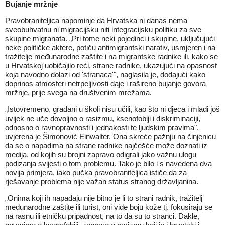
Bujanje mržnje
Pravobraniteljica napominje da
Hrvatska ni danas nema
sveobuhvatnu ni migracijsku niti integracijsku politiku za sve
skupine migranata
. „Pri tome neki pojedinci i skupine, uključujući
neke političke aktere, potiču antimigrantski narativ, usmjeren i na
tražitelje međunarodne zaštite i na migrantske radnike ili, kako se
u Hrvatskoj uobičajilo reći,
strane radnike
, ukazujući na opasnost
koja navodno dolazi od 'stranaca'", naglasila je, dodajući kako
doprinos atmosferi netrpeljivosti daje i rašireno bujanje govora
mržnje, prije svega na društvenim mrežama.
„Istovremeno, građani u školi nisu učili, kao što ni djeca i mladi još
uvijek ne uče dovoljno o rasizmu, ksenofobiji i diskriminaciji,
odnosno o ravnopravnosti i jednakosti te ljudskim pravima",
uvjerena je Šimonović Einwalter. Ona skreće pažnju na činjenicu
da se o napadima na strane radnike najčešće može doznati iz
medija, od kojih su brojni zapravo odigrali jako važnu ulogu
podizanja svijesti o tom problemu. Tako je bilo i s navedena dva
novija primjera, iako pučka pravobraniteljica ističe da za
rješavanje problema nije važan status stranog državljanina.
„Onima koji ih napadaju nije bitno je li to strani radnik, tražitelj
međunarodne zaštite ili turist, oni vide boju kože tj. fokusiraju se
na rasnu ili etničku pripadnost, na to da su to stranci. Dakle,