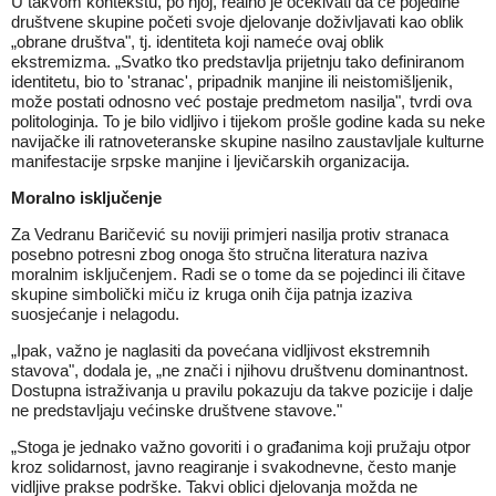
U takvom kontekstu, po njoj, realno je očekivati da će pojedine
društvene skupine početi svoje djelovanje doživljavati kao oblik
„obrane društva", tj. identiteta koji nameće ovaj oblik
ekstremizma. „Svatko tko predstavlja prijetnju tako definiranom
identitetu, bio to 'stranac', pripadnik manjine ili neistomišljenik,
može postati odnosno već postaje predmetom nasilja", tvrdi ova
politologinja. To je bilo vidljivo i tijekom prošle godine kada su neke
navijačke ili ratnoveteranske skupine nasilno zaustavljale kulturne
manifestacije srpske manjine i ljevičarskih organizacija.
Moralno isključenje
Za Vedranu Baričević su noviji primjeri nasilja protiv stranaca
posebno potresni zbog onoga što stručna literatura naziva
moralnim isključenjem. Radi se o tome da se pojedinci ili čitave
skupine simbolički miču iz kruga onih čija patnja izaziva
suosjećanje i nelagodu.
„Ipak, važno je naglasiti da povećana vidljivost ekstremnih
stavova", dodala je, „ne znači i njihovu društvenu dominantnost.
Dostupna istraživanja u pravilu pokazuju da takve pozicije i dalje
ne predstavljaju većinske društvene stavove."
„Stoga je jednako važno govoriti i o građanima koji pružaju otpor
kroz solidarnost, javno reagiranje i svakodnevne, često manje
vidljive prakse podrške. Takvi oblici djelovanja možda ne