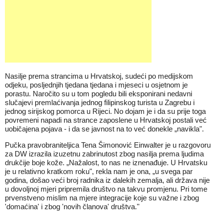
Nasilje prema
strancima u Hrvatskoj
, sudeći po medijskom
odjeku, posljednjih tjedana tjedana i mjeseci u osjetnom je
porastu. Naročito su u tom pogledu bili eksponirani nedavni
slučajevi premlaćivanja jednog filipinskog turista u Zagrebu i
jednog sirijskog pomorca u Rijeci. No dojam je i da su prije toga
povremeni napadi na strance zaposlene u Hrvatskoj postali već
uobičajena pojava - i da se javnost na to već donekle „navikla".
Pučka pravobraniteljica Tena Šimonović Einwalter je u razgovoru
za DW izrazila izuzetnu zabrinutost zbog nasilja prema ljudima
drukčije boje kože. „Nažalost, to nas ne iznenađuje. U
Hrvatsku
je u relativno kratkom roku", rekla nam je ona, „u svega par
godina, došao veći broj radnika iz dalekih zemalja, ali država nije
u dovoljnoj mjeri pripremila društvo na takvu promjenu. Pri tome
prvenstveno mislim na mjere integracije koje su važne i zbog
'domaćina' i zbog 'novih članova' društva."