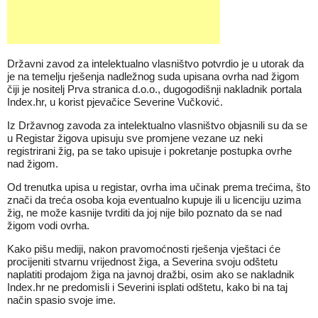
Državni zavod za intelektualno vlasništvo potvrdio je u utorak da
je na temelju rješenja nadležnog suda upisana ovrha nad žigom
čiji je nositelj Prva stranica d.o.o., dugogodišnji nakladnik portala
Index.hr, u korist pjevačice Severine Vučković.
Iz Državnog zavoda za intelektualno vlasništvo objasnili su da se
u Registar žigova upisuju sve promjene vezane uz neki
registrirani žig, pa se tako upisuje i pokretanje postupka ovrhe
nad žigom.
Od trenutka upisa u registar, ovrha ima učinak prema trećima, što
znači da treća osoba koja eventualno kupuje ili u licenciju uzima
žig, ne može kasnije tvrditi da joj nije bilo poznato da se nad
žigom vodi ovrha.
Kako pišu mediji, nakon pravomoćnosti rješenja vještaci će
procijeniti stvarnu vrijednost žiga, a Severina svoju odštetu
naplatiti prodajom žiga na javnoj dražbi, osim ako se nakladnik
Index.hr ne predomisli i Severini isplati odštetu, kako bi na taj
način spasio svoje ime.