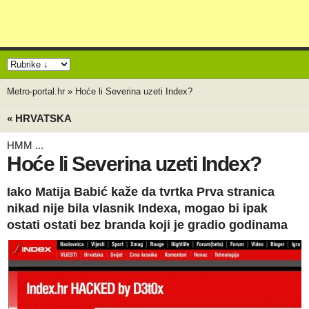
Metro-portal.hr
»
Hoće li Severina uzeti Index?
« HRVATSKA
HMM ...
Hoće li Severina uzeti Index?
Iako Matija Babić kaže da tvrtka Prva stranica
nikad nije bila vlasnik Indexa, mogao bi ipak
ostati ostati bez branda koji je gradio godinama