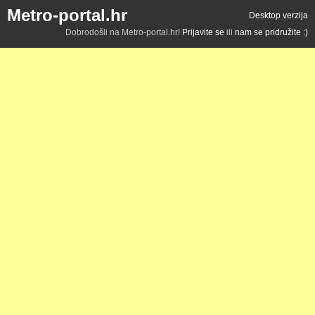
Metro-portal.hr
Desktop verzija
Dobrodošli na Metro-portal.hr!
Prijavite se
ili
nam se pridružite :)