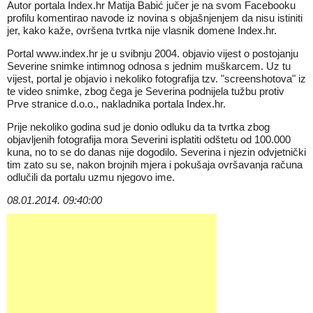
Autor portala Index.hr Matija Babić jučer je na svom Facebooku
profilu komentirao navode iz novina s objašnjenjem da nisu istiniti
jer, kako kaže, ovršena tvrtka nije vlasnik domene Index.hr.
Portal www.index.hr je u svibnju 2004. objavio vijest o postojanju
Severine snimke intimnog odnosa s jednim muškarcem. Uz tu
vijest, portal je objavio i nekoliko fotografija tzv. "screenshotova" iz
te video snimke, zbog čega je Severina podnijela tužbu protiv
Prve stranice d.o.o., nakladnika portala Index.hr.
Prije nekoliko godina sud je donio odluku da ta tvrtka zbog
objavljenih fotografija mora Severini isplatiti odštetu od 100.000
kuna, no to se do danas nije dogodilo. Severina i njezin odvjetnički
tim zato su se, nakon brojnih mjera i pokušaja ovršavanja računa
odlučili da portalu uzmu njegovo ime.
08.01.2014. 09:40:00