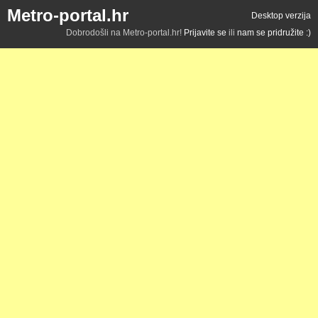
Metro-portal.hr
Desktop verzija
Dobrodošli na Metro-portal.hr!
Prijavite se
ili
nam se pridružite :)