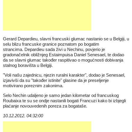
Gerard Depardieu, slavni francuski glumac nastanio se u Belgiji, u
selu blizu francuske granice poznatom po bogatim
strancima. Depardieu sada živi u Nechinu, povjerio je
gradonačelnik obližnjeg Estaimpuisa Daniel Senesael, te dodao
da se slavni glumac također raspitivao o mogućnosti dobivanja
stalnog boravišta u Belgiji.
"Voli našu zajednicu, njezin ruralni karakter", dodao je Senesael,
izjavivši da su "također istinite" glasine da je preseljenje
motivirano poreznim zakonima.
Selo Nechin udaljeno je samo jedan kilometar od francuskog
Roubaixa te su se ondje nastanili bogati Francuzi kako bi izbjegli
plaćanje novouvedenih poreza za bogataše.
10.12.2012. 04:32:00