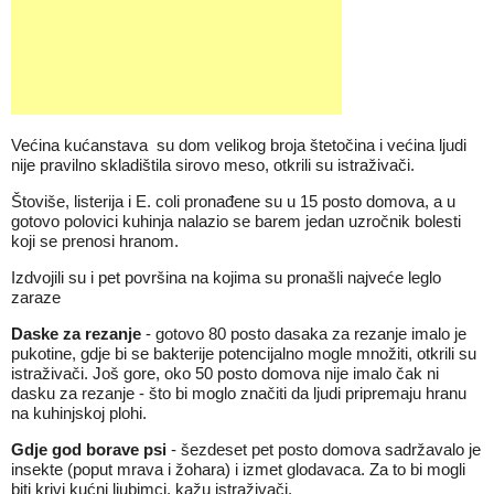
Većina kućanstava su dom velikog broja štetočina i većina ljudi
nije pravilno skladištila sirovo meso, otkrili su istraživači.
Štoviše, listerija i E. coli pronađene su u 15 posto domova, a u
gotovo polovici kuhinja nalazio se barem jedan uzročnik bolesti
koji se prenosi hranom.
Izdvojili su i pet površina na kojima su pronašli najveće leglo
zaraze
Daske za rezanje
- gotovo 80 posto dasaka za rezanje imalo je
pukotine, gdje bi se bakterije potencijalno mogle množiti, otkrili su
istraživači. Još gore, oko 50 posto domova nije imalo čak ni
dasku za rezanje - što bi moglo značiti da ljudi pripremaju hranu
na kuhinjskoj plohi.
Gdje god borave psi
- šezdeset pet posto domova sadržavalo je
insekte (poput mrava i žohara) i izmet glodavaca. Za to bi mogli
biti krivi kućni ljubimci, kažu istraživači.