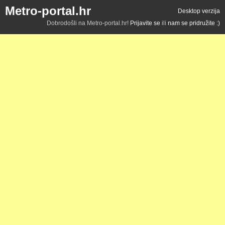
Metro-portal.hr
Desktop verzija
Dobrodošli na Metro-portal.hr!
Prijavite se
ili
nam se pridružite :)