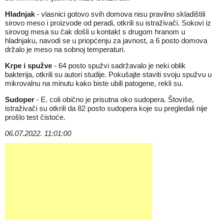
Hladnjak
- vlasnici gotovo svih domova nisu pravilno skladištili
sirovo meso i proizvode od peradi, otkrili su istraživači. Sokovi iz
sirovog mesa su čak došli u kontakt s drugom hranom u
hladnjaku, navodi se u priopćenju za javnost, a 6 posto domova
držalo je meso na sobnoj temperaturi.
Krpe i spužve
- 64 posto spužvi sadržavalo je neki oblik
bakterija, otkrili su autori studije. Pokušajte staviti svoju spužvu u
mikrovalnu na minutu kako biste ubili patogene, rekli su.
Sudoper
- E. coli obično je prisutna oko sudopera. Štoviše,
istraživači su otkrili da 82 posto sudopera koje su pregledali nije
prošlo test čistoće.
06.07.2022. 11:01:00