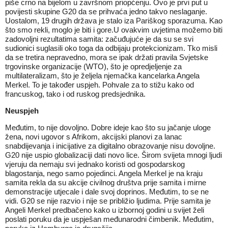
piše crno na bijelom u završnom priopćenju. Ovo je prvi put u
povijesti skupine G20 da se prihvaća jedno takvo neslaganje.
Uostalom, 19 drugih država je stalo iza Pariškog sporazuma. Kao
što smo rekli, moglo je biti i gore.U ovakvim uvjetima možemo biti
zadovoljni rezultatima samita: začuđujuće je da su se svi
sudionici suglasili oko toga da odbijaju protekcionizam. Tko misli
da se tretira nepravedno, mora se ipak držati pravila Svjetske
trgovinske organizacije (WTO), što je opredjeljenje za
multilateralizam, što je željela njemačka kancelarka Angela
Merkel. To je također uspjeh. Pohvale za to stižu kako od
francuskog, tako i od ruskog predsjednika.
Neuspjeh
Međutim, to nije dovoljno. Dobre ideje kao što su jačanje uloge
žena, novi ugovor s Afrikom, akcijski planovi za lanac
snabdijevanja i inicijative za digitalno obrazovanje nisu dovoljne.
G20 nije uspio globalizaciji dati novo lice. Širom svijeta mnogi ljudi
vjeruju da nemaju svi jednako koristi od gospodarskog
blagostanja, nego samo pojedinci. Angela Merkel je na kraju
samita rekla da su akcije civilnog društva prije samita i mirne
demonstracije utjecale i dale svoj doprinos. Međutim, to se ne
vidi. G20 se nije razvio i nije se približio ljudima. Prije samita je
Angeli Merkel predbačeno kako u izbornoj godini u svijet želi
poslati poruku da je uspješan međunarodni čimbenik. Međutim,