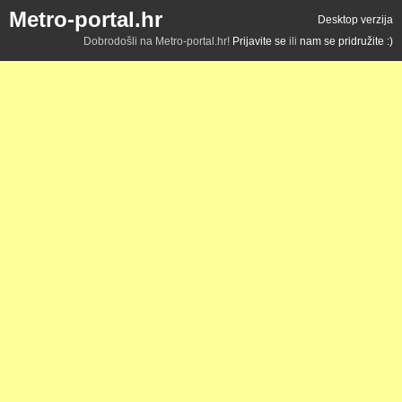
Metro-portal.hr
Desktop verzija
Dobrodošli na Metro-portal.hr!
Prijavite se
ili
nam se pridružite :)