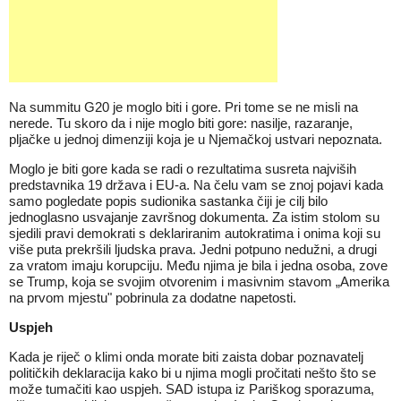
Na summitu G20 je moglo biti i gore. Pri tome se ne misli na
nerede. Tu skoro da i nije moglo biti gore: nasilje, razaranje,
pljačke u jednoj dimenziji koja je u Njemačkoj ustvari nepoznata.
Moglo je biti gore kada se radi o rezultatima susreta najviših
predstavnika 19 država i EU-a. Na čelu vam se znoj pojavi kada
samo pogledate popis sudionika sastanka čiji je cilj bilo
jednoglasno usvajanje završnog dokumenta. Za istim stolom su
sjedili pravi demokrati s deklariranim autokratima i onima koji su
više puta prekršili ljudska prava. Jedni potpuno nedužni, a drugi
za vratom imaju korupciju. Među njima je bila i jedna osoba, zove
se Trump, koja se svojim otvorenim i masivnim stavom „Amerika
na prvom mjestu" pobrinula za dodatne napetosti.
Uspjeh
Kada je riječ o klimi onda morate biti zaista dobar poznavatelj
političkih deklaracija kako bi u njima mogli pročitati nešto što se
može tumačiti kao uspjeh. SAD istupa iz Pariškog sporazuma,