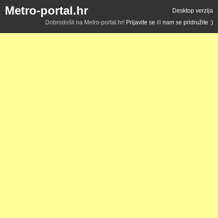
Metro-portal.hr
Desktop verzija
Dobrodošli na Metro-portal.hr!
Prijavite se
ili
nam se pridružite :)