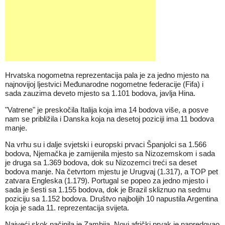
Hrvatska nogometna reprezentacija pala je za jedno mjesto na
najnovijoj ljestvici Međunarodne nogometne federacije (Fifa) i
sada zauzima deveto mjesto sa 1.101 bodova, javlja Hina.
"Vatrene" je preskočila Italija koja ima 14 bodova više, a posve
nam se približila i Danska koja na desetoj poziciji ima 11 bodova
manje.
Na vrhu su i dalje svjetski i europski prvaci Španjolci sa 1.566
bodova, Njemačka je zamijenila mjesto sa Nizozemskom i sada
je druga sa 1.369 bodova, dok su Nizozemci treći sa deset
bodova manje. Na četvrtom mjestu je Urugvaj (1.317), a TOP pet
zatvara Engleska (1.179). Portugal se popeo za jedno mjesto i
sada je šesti sa 1.155 bodova, dok je Brazil skliznuo na sedmu
poziciju sa 1.152 bodova. Društvo najboljih 10 napustila Argentina
koja je sada 11. reprezentacija svijeta.
Najveći skok načinila je Zambija. Novi afrički prvak je napredovao