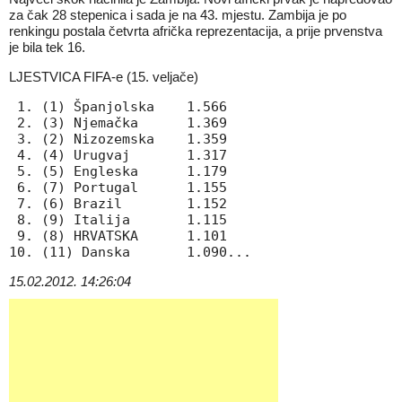
za čak 28 stepenica i sada je na 43. mjestu. Zambija je po
renkingu postala četvrta afrička reprezentacija, a prije prvenstva
je bila tek 16.
LJESTVICA FIFA-e (15. veljače)
 1. (1) Španjolska    1.566

 2. (3) Njemačka      1.369

 3. (2) Nizozemska    1.359

 4. (4) Urugvaj       1.317

 5. (5) Engleska      1.179

 6. (7) Portugal      1.155

 7. (6) Brazil        1.152

 8. (9) Italija       1.115

 9. (8) HRVATSKA      1.101

10. (11) Danska       1.090...
15.02.2012. 14:26:04