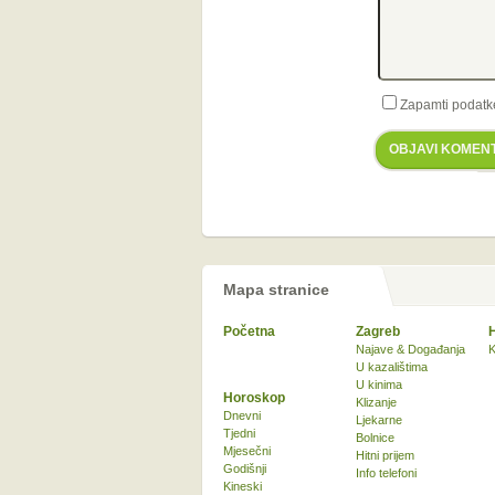
Zapamti podatk
OBJAVI KOMEN
Mapa stranice
Početna
Zagreb
Najave & Događanja
K
U kazalištima
U kinima
Horoskop
Klizanje
Dnevni
Ljekarne
Tjedni
Bolnice
Mjesečni
Hitni prijem
Godišnji
Info telefoni
Kineski