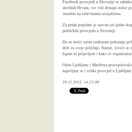
Facebook prosvjedi u Sloveniji se zahuktav
sterilnih Hrvata, sve više drmaju stolce 
izraslim na ruševinama socijalizma.
Za petak popodne je sazvan još jedan skup
političkih prosvjeda u Sloveniji.
Da su stolci zaista uzdrmani pokazuju prili
drže za svoje položaje. Naime, loveći se 
legani ni prijavljeni i kako će organizator
Osim Ljubljane i Maribora prosvjedovalo 
najavljuje se i veliki prosvjed u Ljubljan
29.11.2012. 14:23:00