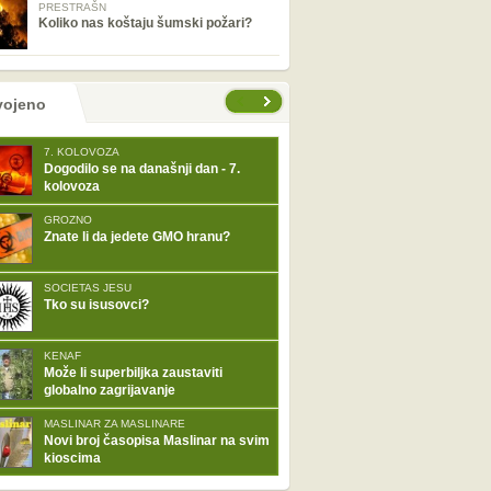
PRESTRAŠN
Koliko nas koštaju šumski požari?
tranice
vojeno
7. KOLOVOZA
Dogodilo se na današnji dan - 7.
kolovoza
GROZNO
Znate li da jedete GMO hranu?
SOCIETAS JESU
Tko su isusovci?
KENAF
Može li superbiljka zaustaviti
globalno zagrijavanje
MASLINAR ZA MASLINARE
Novi broj časopisa Maslinar na svim
kioscima