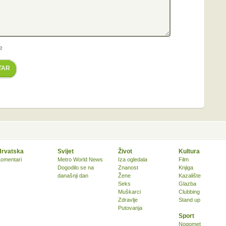
e
TAR
Hrvatska
Svijet
Život
Kultura
omentari
Metro World News
Iza ogledala
Film
Dogodilo se na
Znanost
Knjiga
današnji dan
Žene
Kazalište
Seks
Glazba
Muškarci
Clubbing
Zdravlje
Stand up
Putovanja
Sport
Nogomet