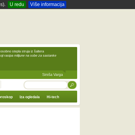
s).
U redu
Više informacija
 osobno stepla struja iz šaltera
koji rasipa milijune na sobe za sastanke
Siniša Varga
TRAŽI
roskop
Iza ogledala
Hi-tech