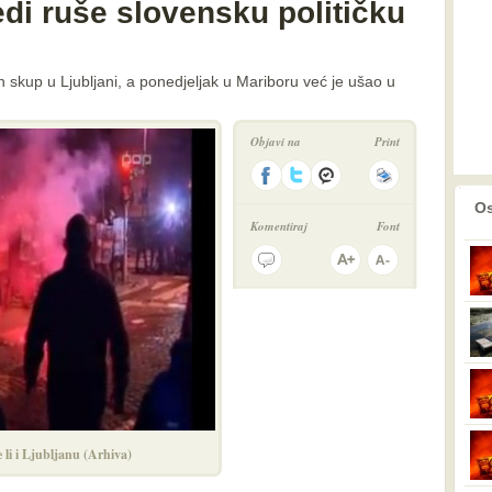
di ruše slovensku političku
 skup u Ljubljani, a ponedjeljak u Mariboru već je ušao u
Objavi na
Print
prethodno
2
Os
Komentiraj
Font
e li i Ljubljanu (Arhiva)