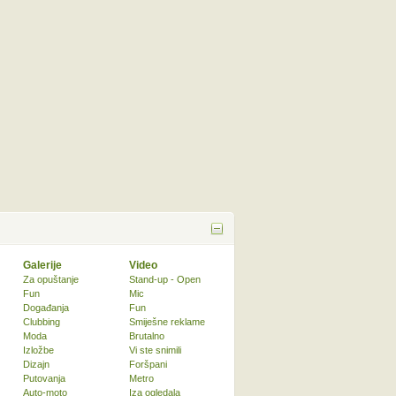
Galerije
Video
Za opuštanje
Stand-up - Open
Fun
Mic
Događanja
Fun
Clubbing
Smiješne reklame
Moda
Brutalno
Izložbe
Vi ste snimili
Dizajn
Foršpani
Putovanja
Metro
Auto-moto
Iza ogledala