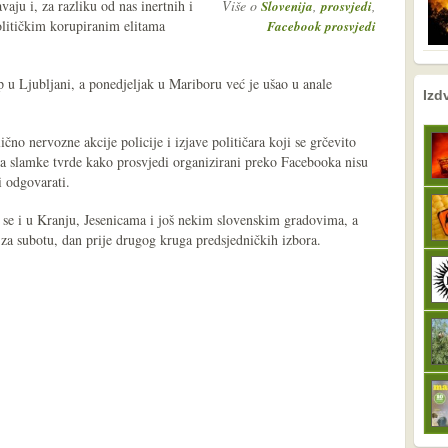
aju i, za razliku od nas inertnih i
Više o
,
,
Slovenija
prosvjedi
političkim korupiranim elitama
Facebook prosvjedi
 u Ljubljani, a ponedjeljak u Mariboru već je ušao u anale
nema prethodne s
sljedeće
Izd
čno nervozne akcije policije i izjave političara koji se grčevito
za slamke tvrde kako prosvjedi organizirani preko Facebooka nisu
i odgovarati.
se i u Kranju, Jesenicama i još nekim slovenskim gradovima, a
i za subotu, dan prije drugog kruga predsjedničkih izbora.