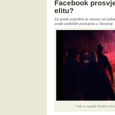
Facebook prosvje
elitu?
Za petak popodne je sazvan još jedan
anale političkih prosvjeda u Sloveniji
Viole su zapalile Maribor, hoć