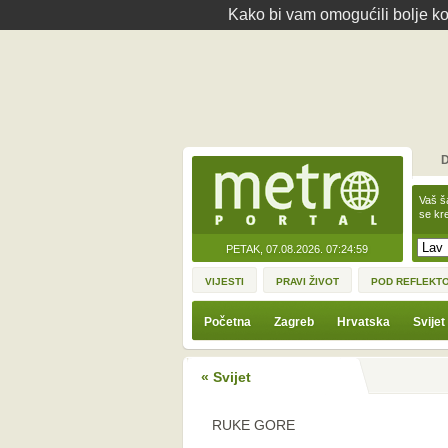
Kako bi vam omogućili bolje kor
D
Vaš š
se kre
PETAK, 07.08.2026.
07:24:59
VIJESTI
PRAVI ŽIVOT
POD REFLEKT
Početna
Zagreb
Hrvatska
Svijet
« Svijet
RUKE GORE