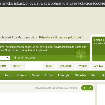
isničko iskustvo, ova stranica pohranjuje vaše kolačiće (cookie
obrodošli na Metro-portal.hr!
Prijavite se
ili
nam se pridružite :)
I mene je
ministar 
arm i samopouzdanje danas će biti na vrhuncu, privlačeći poglede kamo god
tali. Nadređeni će primijetiti vaš trud i trud …
dnevni horoskop
→
OROM
SPORT
CLUB
GALERIJE
VIDEO
ARHIVA
Život
Kultura
Sport
Biznis
Lifestyle
Showbiz
Fun
Ho
Sljedeća vijest
Prethodna vijest
objavljeno prije 13 godina i 10 mjeseci