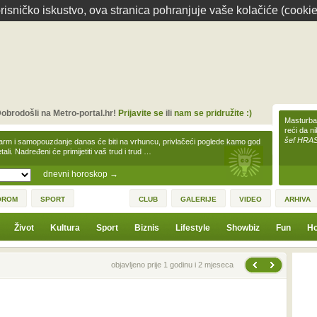
isničko iskustvo, ova stranica pohranjuje vaše kolačiće (cookie
obrodošli na Metro-portal.hr!
Prijavite se
ili
nam se pridružite :)
Masturbac
reći da n
šef HRA
arm i samopouzdanje danas će biti na vrhuncu, privlačeći poglede kamo god
tali. Nadređeni će primijetiti vaš trud i trud …
dnevni horoskop
→
OROM
SPORT
CLUB
GALERIJE
VIDEO
ARHIVA
Život
Kultura
Sport
Biznis
Lifestyle
Showbiz
Fun
Ho
Sljedeća vijest
Prethodna vijest
objavljeno prije 1 godinu i 2 mjeseca