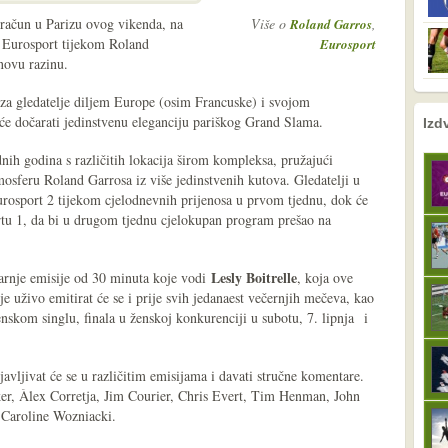
obračun u Parizu ovog vikenda, na
Više o
,
Roland Garros
k Eurosport tijekom Roland
Eurosport
novu razinu.
 za gledatelje diljem Europe (osim Francuske) i svojom
nema prethodne s
sljedeće
 će dočarati jedinstvenu eleganciju pariškog Grand Slama.
Izd
dnih godina s različitih lokacija širom kompleksa, pružajući
osferu Roland Garrosa iz više jedinstvenih kutova. Gledatelji u
urosport 2 tijekom cjelodnevnih prijenosa u prvom tjednu, dok će
rtu 1, da bi u drugom tjednu cjelokupan program prešao na
Lesly Boitrelle
arnje emisije od 30 minuta koje vodi
, koja ove
e uživo emitirat će se i prije svih jedanaest večernjih mečeva, kao
skom singlu, finala u ženskoj konkurenciji u subotu, 7. lipnja i
avljivat će se u različitim emisijama i davati stručne komentare.
ker, Àlex Corretja, Jim Courier, Chris Evert, Tim Henman, John
Caroline Wozniacki.