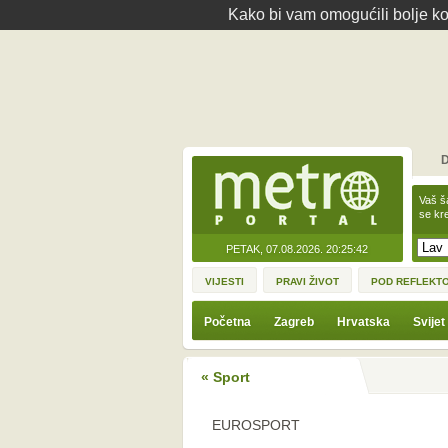
Kako bi vam omogućili bolje kor
D
Vaš š
se kre
PETAK, 07.08.2026.
20:25:42
VIJESTI
PRAVI ŽIVOT
POD REFLEKT
Početna
Zagreb
Hrvatska
Svijet
« Sport
EUROSPORT