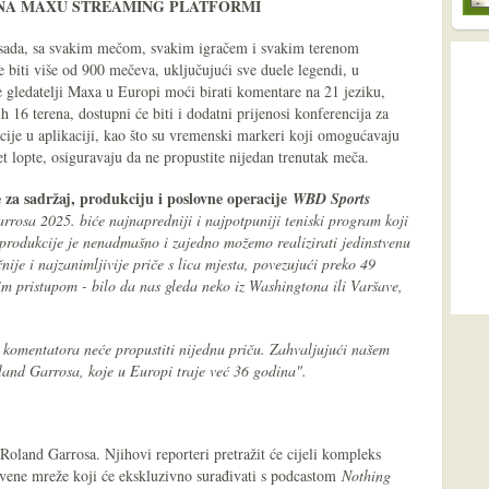
 -NA MAXU STREAMING PLATFORMI
o sada, sa svakim mečom, svakim igračem i svakim terenom
 biti više od 900 mečeva, uključujući sve duele legendi, u
e gledatelji Maxa u Europi moći birati komentare na 21 jeziku,
 16 terena, dostupni će biti i dodatni prijenosi konferencija za
cije u aplikaciji, kao što su vremenski markeri koji omogućavaju
et lopte, osiguravaju da ne propustite nijedan trenutak meča.
 za sadržaj, produkciju i poslovne operacije
WBD Sports
rosa 2025. biće najnapredniji i najpotpuniji teniski program koji
i produkcije je nenadmašno i zajedno možemo realizirati jedinstvenu
nije i najzanimljivije priče s lica mjesta, povezujući preko 49
kim pristupom - bilo da nas gleda neko iz Washingtona ili Varšave,
i komentatora neće propustiti nijednu priču. Zahvaljujući našem
and Garrosa, koje u Europi traje već 36 godina".
 Roland Garrosa. Njihovi reporteri pretražit će cijeli kompleks
štvene mreže koji će ekskluzivno surađivati s podcastom
Nothing