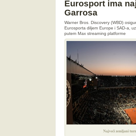
Eurosport ima na
Garrosa
Warner Bros. Discovery (WBD) osigu
Eurosporta diljem Europe i SAD-a, u
putem Max streaming platforme
Najveći zemljani tur