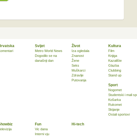
Hrvatska
Svijet
Život
Kultura
omentari
Metro World News
Iza ogledala
Film
Dogodilo se na
Znanost
Knjiga
današnji dan
Žene
Kazalište
Seks
Glazba
Muškarci
Clubbing
Zdravlje
Stand up
Putovanja
Sport
Nogomet
Studentski i mali sp
Košarka
Rukomet
Skijanje
Ostali sportovi
Showbiz
Fun
Hi-tech
elevizija
Vic dana
Interni vju