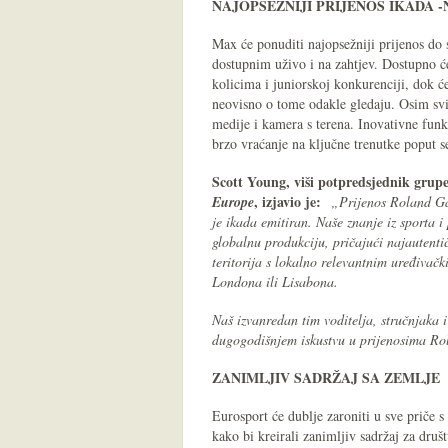
NAJOPSEŽNIJI PRIJENOS IKADA
Max će ponuditi najopsežniji prijenos d
dostupnim uživo i na zahtjev. Dostupno će
kolicima i juniorskoj konkurenciji, dok ć
neovisno o tome odakle gledaju. Osim svih
medije i kamera s terena. Inovativne funk
brzo vraćanje na ključne trenutke poput s
Scott Young, viši potpredsjednik grupe
, izjavio je:
Europe
„Prijenos Roland Gar
je ikada emitiran. Naše znanje iz sporta 
globalnu produkciju, pričajući najautentič
teritorija s lokalno relevantnim uređivač
Londona ili Lisabona.
Naš izvanredan tim voditelja, stručnjaka 
dugogodišnjem iskustvu u prijenosima Rol
ZANIMLJIV SADRŽAJ SA ZEMLJE
Eurosport će dublje zaroniti u sve priče s
kako bi kreirali zanimljiv sadržaj za dru