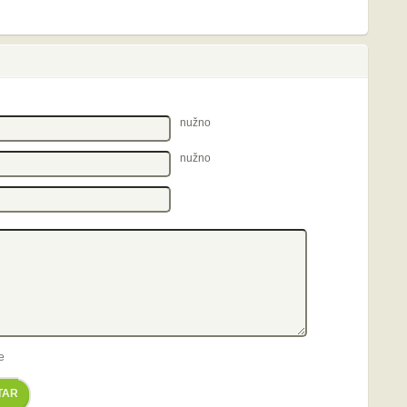
nužno
nužno
e
TAR