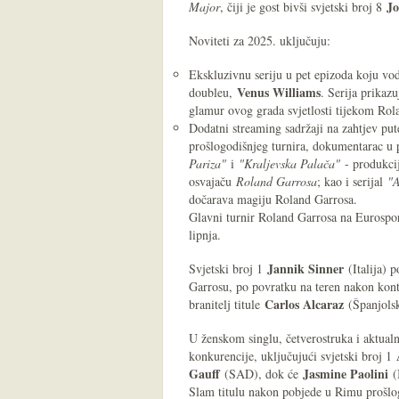
Jo
Major
, čiji je gost bivši svjetski broj 8
Noviteti za 2025. uključuju:
Ekskluzivnu seriju u pet epizoda koju vod
Venus Williams
doubleu,
. Serija prikazu
glamur ovog grada svjetlosti tijekom Rol
Dodatni streaming sadržaji na zahtjev pu
prošlogodišnjeg turnira, dokumentarac u
Pariza"
i
"Kraljevska Palača"
- produkc
osvajaču
Roland Garrosa
; kao i serijal
"A
dočarava magiju Roland Garrosa.
Glavni turnir Roland Garrosa na Eurosportu
lipnja.
Jannik Sinner
Svjetski broj 1
(Italija) 
Garrosu, po povratku na teren nakon kontr
Carlos Alcaraz
branitelj titule
(Španjolsk
U ženskom singlu, četverostruka i aktual
konkurencije, uključujući svjetski broj 1
Gauff
Jasmine Paolini
(SAD), dok će
(I
Slam titulu nakon pobjede u Rimu prošlo