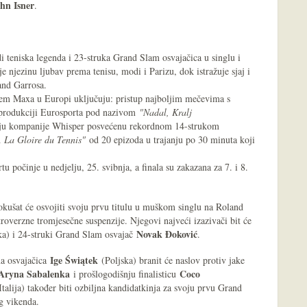
hn Isner
.
i teniska legenda i 23-struka Grand Slam osvajačica u singlu i
je njezinu ljubav prema tenisu, modi i Parizu, dok istražuje sjaj i
and Garrosa.
tem Maxa u Europi uključuju: pristup najboljim mečevima s
 produkciji Eurosporta pod nazivom
"Nadal, Kralj
iju kompanije Whisper posvećenu rekordnom 14-strukom
 La Gloire du Tennis"
od 20 epizoda u trajanju po 30 minuta koji
 počinje u nedjelju, 25. svibnja, a finala su zakazana za 7. i 8.
pokušat će osvojiti svoju prvu titulu u muškom singlu na Roland
overzne tromjesečne suspenzije. Njegovi najveći izazivači bit će
Novak Đoković
a) i 24-struki Grand Slam osvajač
.
Ige Świątek
na osvajačica
(Poljska) branit će naslov protiv jake
Aryna Sabalenka
Coco
i prošlogodišnju finalisticu
talija) također biti ozbiljna kandidatkinja za svoju prvu Grand
g vikenda.