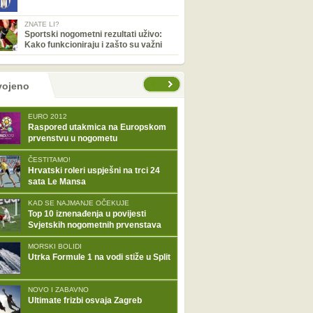
ZNATE LI?
Sportski nogometni rezultati uživo:
Kako funkcioniraju i zašto su važni
tranice
vojeno
EURO 2012
Raspored utakmica na Europskom
prvenstvu u nogometu
ČESTITAMO!
Hrvatski roleri uspješni na trci 24
sata Le Mansa
KAD SE NAJMANJE OČEKUJE
Top 10 iznenađenja u povijesti
Svjetskih nogometnih prvenstava
MORSKI BOLIDI
Utrka Formule 1 na vodi stiže u Split
NOVO I ZABAVNO
Ultimate frizbi osvaja Zagreb