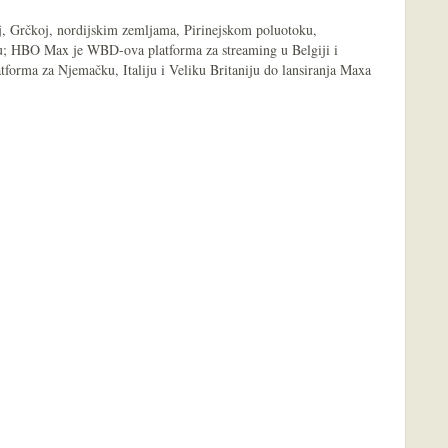
, Grčkoj, nordijskim zemljama, Pirinejskom poluotoku,
-u; HBO Max je WBD-ova platforma za streaming u Belgiji i
tforma za Njemačku, Italiju i Veliku Britaniju do lansiranja Maxa