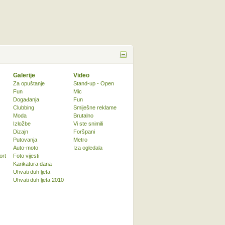
Galerije
Video
Za opuštanje
Stand-up - Open
Fun
Mic
Događanja
Fun
Clubbing
Smiješne reklame
Moda
Brutalno
Izložbe
Vi ste snimili
Dizajn
Foršpani
Putovanja
Metro
Auto-moto
Iza ogledala
ort
Foto vijesti
Karikatura dana
Uhvati duh ljeta
Uhvati duh ljeta 2010