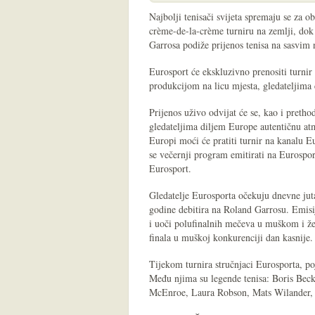
Najbolji tenisači svijeta spremaju se za 
crème-de-la-crème turniru na zemlji, do
Garrosa podiže prijenos tenisa na sasvim 
Eurosport će ekskluzivno prenositi turnir
produkcijom na licu mjesta, gledateljima
Prijenos uživo odvijat će se, kao i pretho
gledateljima diljem Europe autentičnu atm
Europi moći će pratiti turnir na kanalu E
se večernji program emitirati na Eurospo
Eurosport.
Gledatelje Eurosporta očekuju dnevne jut
godine debitira na Roland Garrosu. Emisij
i uoči polufinalnih mečeva u muškom i žen
finala u muškoj konkurenciji dan kasnije.
Tijekom turnira stručnjaci Eurosporta, poj
Među njima su legende tenisa: Boris Bec
McEnroe, Laura Robson, Mats Wilander, 