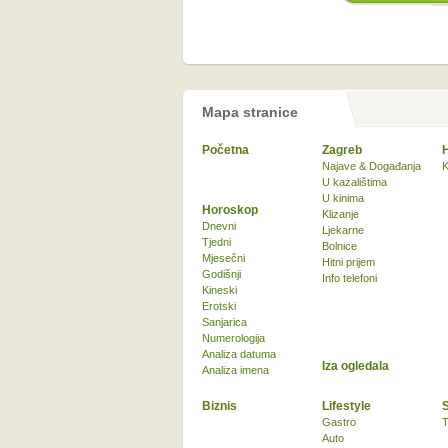
Mapa stranice
Početna
Zagreb
Najave & Događanja
K
U kazalištima
U kinima
Horoskop
Klizanje
Dnevni
Ljekarne
Tjedni
Bolnice
Mjesečni
Hitni prijem
Godišnji
Info telefoni
Kineski
Erotski
Sanjarica
Numerologija
Analiza datuma
Iza ogledala
Analiza imena
Biznis
Lifestyle
Gastro
T
Auto