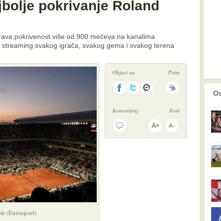
jbolje pokrivanje Roland
rava pokrivenost više od 900 mečeva na kanalima
z streaming svakog igrača, svakog gema i svakog terena
Objavi na
Print
prethodno
2
Os
Komentiraj
Font
nir (Eurosport)