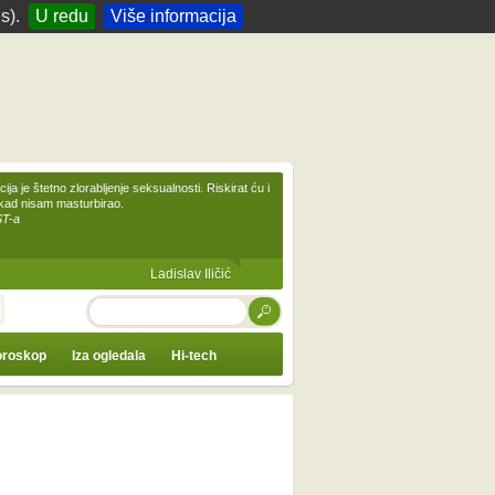
s).
U redu
Više informacija
ija je štetno zlorabljenje seksualnosti. Riskirat ću i
ikad nisam masturbirao.
ST-a
Ladislav Iličić
TRAŽI
roskop
Iza ogledala
Hi-tech