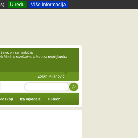
s).
U redu
Više informacija
žava, oni su hajdučija
ik Vlade o rezultatima izbora za predsjednika
Zoran Milanović
TRAŽI
roskop
Iza ogledala
Hi-tech