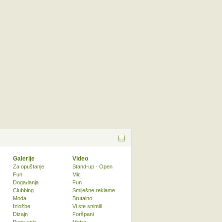
Galerije
Video
Za opuštanje
Stand-up - Open
Fun
Mic
Događanja
Fun
Clubbing
Smiješne reklame
Moda
Brutalno
Izložbe
Vi ste snimili
Dizajn
Foršpani