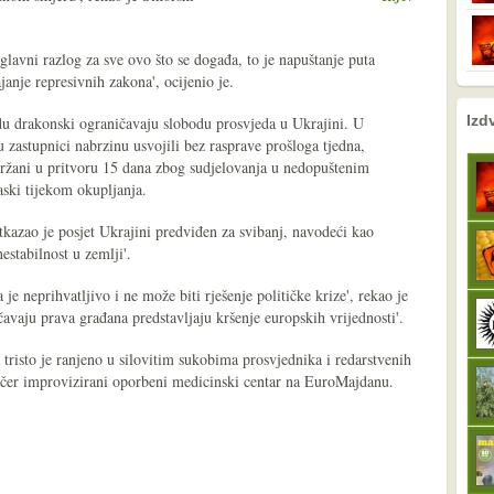
glavni razlog za sve ovo što se događa, to je napuštanje puta
nje represivnih zakona', ocijenio je.
nema prethodne s
sljedeće
Izd
edu drakonski ograničavaju slobodu prosvjeda u Ukrajini. U
zastupnici nabrzinu usvojili bez rasprave prošloga tjedna,
držani u pritvoru 15 dana zbog sudjelovanja u nedopuštenim
aski tijekom okupljanja.
kazao je posjet Ukrajini predviđen za svibanj, navodeći kao
nestabilnost u zemlji'.
 je neprihvatljivo i ne može biti rješenje političke krize', rekao je
čavaju prava građana predstavljaju kršenje europskih vrijednosti'.
a tristo je ranjeno u silovitim sukobima prosvjednika i redarstvenih
večer improvizirani oporbeni medicinski centar na EuroMajdanu.