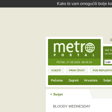
Kako bi vam omogućili bolje kor
D
Vaš š
se kre
PETAK, 07.08.2026.
08:49:34
VIJESTI
PRAVI ŽIVOT
POD REFLEKT
Početna
Zagreb
Hrvatska
Svijet
« Svijet
BLOODY WEDNESDAY