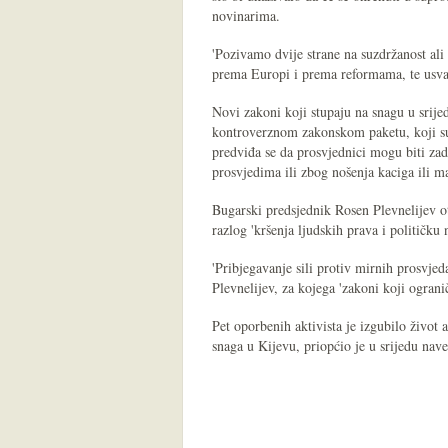
novinarima.
'Pozivamo dvije strane na suzdržanost ali 
prema Europi i prema reformama, te usvaja
Novi zakoni koji stupaju na snagu u srij
kontroverznom zakonskom paketu, koji su 
predviđa se da prosvjednici mogu biti za
prosvjedima ili zbog nošenja kaciga ili m
Bugarski predsjednik Rosen Plevnelijev ot
razlog 'kršenja ljudskih prava i političku 
'Pribjegavanje sili protiv mirnih prosvjeda
Plevnelijev, za kojega 'zakoni koji ograni
Pet oporbenih aktivista je izgubilo život 
snaga u Kijevu, priopćio je u srijedu na