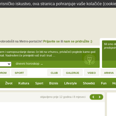
isničko iskustvo, ova stranica pohranjuje vaše kolačiće (cookie
obrodošli na Metro-portal.hr!
Prijavite se
ili
nam se pridružite :)
Mi smo dr
predsjedn
arm i samopouzdanje danas će biti na vrhuncu, privlačeći poglede kamo god
tali. Nadređeni će primijetiti vaš trud i trud …
dnevni horoskop
→
OROM
SPORT
CLUB
GALERIJE
VIDEO
ARHIVA
Život
Kultura
Sport
Biznis
Lifestyle
Showbiz
Fun
Ho
Sljedeća vijest
Prethodna vijest
objavljeno prije 12 godina i 8 mjeseci