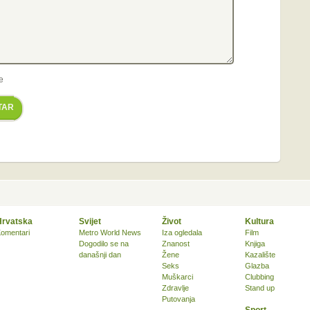
e
TAR
Hrvatska
Svijet
Život
Kultura
omentari
Metro World News
Iza ogledala
Film
Dogodilo se na
Znanost
Knjiga
današnji dan
Žene
Kazalište
Seks
Glazba
Muškarci
Clubbing
Zdravlje
Stand up
Putovanja