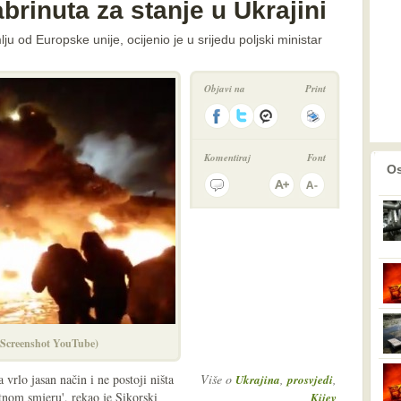
brinuta za stanje u Ukrajini
ju od Europske unije, ocijenio je u srijedu poljski ministar
Objavi na
Print
Komentiraj
Font
prethodno
2
Os
 (Screenshot YouTube)
 vrlo jasan način i ne postoji ništa
Više o
,
,
Ukrajina
prosvjedi
otnom smjeru', rekao je Sikorski
Kijev