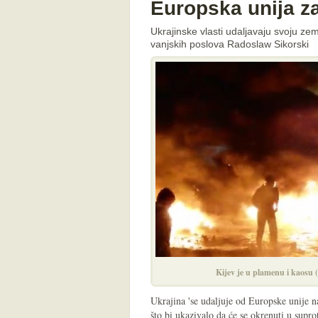
Europska unija za
Ukrajinske vlasti udaljavaju svoju zeml
vanjskih poslova Radoslaw Sikorski
Kijev je u plamenu i kaosu
Ukrajina 'se udaljuje od Europske unije na
što bi ukazivalo da će se okrenuti u supr