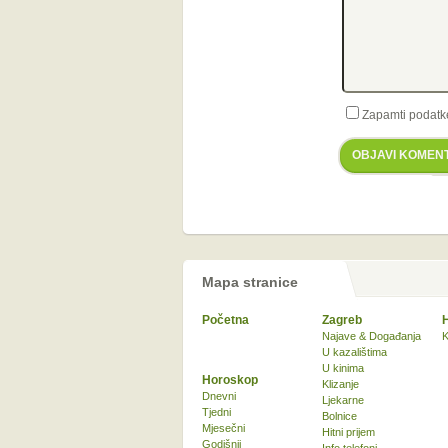
Zapamti podatk
OBJAVI KOMEN
Mapa stranice
Početna
Zagreb
Najave & Događanja
K
U kazalištima
U kinima
Horoskop
Klizanje
Dnevni
Ljekarne
Tjedni
Bolnice
Mjesečni
Hitni prijem
Godišnji