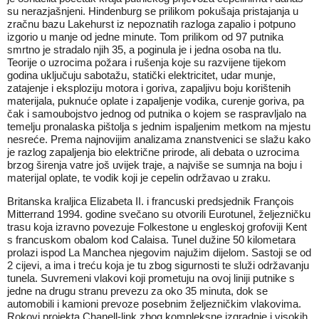
su nerazjašnjeni. Hindenburg se prilikom pokušaja pristajanja u
zračnu bazu Lakehurst iz nepoznatih razloga zapalio i potpuno
izgorio u manje od jedne minute. Tom prilikom od 97 putnika
smrtno je stradalo njih 35, a poginula je i jedna osoba na tlu.
Teorije o uzrocima požara i rušenja koje su razvijene tijekom
godina uključuju sabotažu, statički elektricitet, udar munje,
zatajenje i eksploziju motora i goriva, zapaljivu boju korištenih
materijala, puknuće oplate i zapaljenje vodika, curenje goriva, pa
čak i samoubojstvo jednog od putnika o kojem se raspravljalo na
temelju pronalaska pištolja s jednim ispaljenim metkom na mjestu
nesreće. Prema najnovijim analizama znanstvenici se slažu kako
je razlog zapaljenja bio električne prirode, ali debata o uzrocima
brzog širenja vatre još uvijek traje, a najviše se sumnja na boju i
materijal oplate, te vodik koji je cepelin održavao u zraku.
Britanska kraljica Elizabeta II. i francuski predsjednik François
Mitterrand 1994. godine svečano su otvorili Eurotunel, željezničku
trasu koja izravno povezuje Folkestone u engleskoj grofoviji Kent
s francuskom obalom kod Calaisa. Tunel dužine 50 kilometara
prolazi ispod La Manchea njegovim najužim dijelom. Sastoji se od
2 cijevi, a ima i treću koja je tu zbog sigurnosti te služi održavanju
tunela. Suvremeni vlakovi koji prometuju na ovoj liniji putnike s
jedne na drugu stranu prevezu za oko 35 minuta, dok se
automobili i kamioni prevoze posebnim željezničkim vlakovima.
Rokovi projekta Chanell-link zbog kompleksne izgradnje i visokih