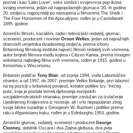
poznat i kao 'Latin Lover', seks simbol i svojevrsna pop-ikona
svojeg vremena, jedan od najpopularnijih glumaca '20.-ih godina
20. stoljeća, najpoznatiji po nastupima u filmovima The Sheik i
The Four Horsemen of the Apocalypse, rođen je u Castellaneti
1895. godine.
Američki filmski, kazališni, radio i televizijski redatelj, glumac,
scenarist, producent i novinar
Orson Welles
, jedan od najvažnijih
dramskih umjetnika dvadesetog stoljeća, prema izboru
Britanskog filmskog instituta najveći filmski redatelj svih vremena,
autor brojnih filmova među kojima i Citizen Kanea, prema mnogim
anketama najboljeg filma svih vremena, rođen je 1915. godine u
Kenoshau u Wisconsinu.
Britanski političar
Tony Blair
, od srpnja 1994. vođa Laburističke
stranke, a od 1997. do 2007. premijer Velike Britanije, prvi laburist
na toj poziciji u britanskoj povijesti, kreator politike tzv. 'trećeg
puta', koja je postala temelj djelovanja europskih
socijaldemokratskih stranaka, premijer zaslužan za izvlačenje
Ujedinjenog Kraljevstva iz recesije, ali i vrlo nepopularan zbog
svoje bliske suradnje s Georgeom W. Bushom i politike prema
ratu u Afganistanu Iraku, rođen je u Edinburghu 1953. godine.
Američki glumac, redatelj, scenarist i producent
George
Clooney
, dobitnik Oscara i dva Zlatna globusa, dva puta