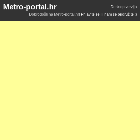
Metro-portal.hr
Desktop verzija
Dobrodošli na Metro-portal.hr!
Prijavite se
ili
nam se pridružite :)