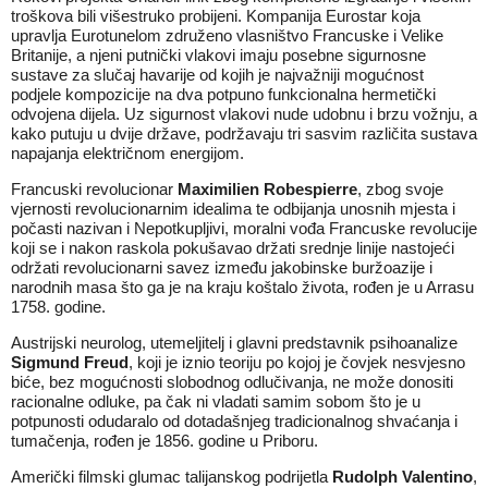
troškova bili višestruko probijeni. Kompanija Eurostar koja
upravlja Eurotunelom združeno vlasništvo Francuske i Velike
Britanije, a njeni putnički vlakovi imaju posebne sigurnosne
sustave za slučaj havarije od kojih je najvažniji mogućnost
podjele kompozicije na dva potpuno funkcionalna hermetički
odvojena dijela. Uz sigurnost vlakovi nude udobnu i brzu vožnju, a
kako putuju u dvije države, podržavaju tri sasvim različita sustava
napajanja električnom energijom.
Francuski revolucionar
Maximilien Robespierre
, zbog svoje
vjernosti revolucionarnim idealima te odbijanja unosnih mjesta i
počasti nazivan i Nepotkupljivi, moralni vođa Francuske revolucije
koji se i nakon raskola pokušavao držati srednje linije nastojeći
održati revolucionarni savez između jakobinske buržoazije i
narodnih masa što ga je na kraju koštalo života, rođen je u Arrasu
1758. godine.
Austrijski neurolog, utemeljitelj i glavni predstavnik psihoanalize
Sigmund Freud
, koji je iznio teoriju po kojoj je čovjek nesvjesno
biće, bez mogućnosti slobodnog odlučivanja, ne može donositi
racionalne odluke, pa čak ni vladati samim sobom što je u
potpunosti odudaralo od dotadašnjeg tradicionalnog shvaćanja i
tumačenja, rođen je 1856. godine u Priboru.
Američki filmski glumac talijanskog podrijetla
Rudolph Valentino
,