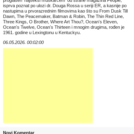
proglašen 'najseksi muškarcem' od strane magazina People,
isprva poznat po ulozi dr. Douga Rossa u seriji ER, a kasnije po
nastupima u prvorazrednim filmovima kao što su From Dusk Till
Dawn, The Peacemaker, Batman & Robin, The Thin Red Line,
Three Kings, O Brother, Where Art Thou?, Ocean's Eleven,
Ocean's Twelve, Ocean's Thirteen i mnogim drugima, rođen je
1961. godine u Lexingtonu u Kentuckyu.
06.05.2026. 00:02:00
Novi Komentar