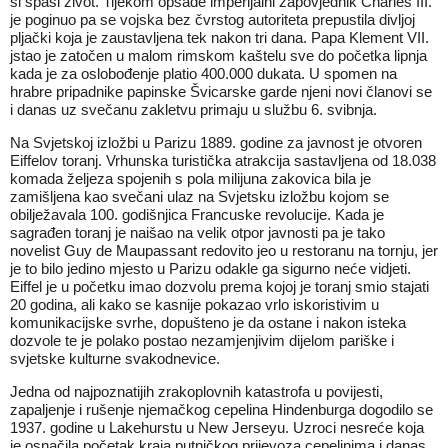
si spasi život. Tijekom opsade imperijalni zapovjednik Charles III.
je poginuo pa se vojska bez čvrstog autoriteta prepustila divljoj
pljački koja je zaustavljena tek nakon tri dana. Papa Klement VII.
jstao je zatočen u malom rimskom kaštelu sve do početka lipnja
kada je za oslobođenje platio 400.000 dukata. U spomen na
hrabre pripadnike papinske Švicarske garde njeni novi članovi se
i danas uz svečanu zakletvu primaju u službu 6. svibnja.
Na Svjetskoj izložbi u Parizu 1889. godine za javnost je otvoren
Eiffelov toranj. Vrhunska turistička atrakcija sastavljena od 18.038
komada željeza spojenih s pola milijuna zakovica bila je
zamišljena kao svečani ulaz na Svjetsku izložbu kojom se
obilježavala 100. godišnjica Francuske revolucije. Kada je
sagrađen toranj je naišao na velik otpor javnosti pa je tako
novelist Guy de Maupassant redovito jeo u restoranu na tornju, jer
je to bilo jedino mjesto u Parizu odakle ga sigurno neće vidjeti.
Eiffel je u početku imao dozvolu prema kojoj je toranj smio stajati
20 godina, ali kako se kasnije pokazao vrlo iskoristivim u
komunikacijske svrhe, dopušteno je da ostane i nakon isteka
dozvole te je polako postao nezamjenjivim dijelom pariške i
svjetske kulturne svakodnevice.
Jedna od najpoznatijih zrakoplovnih katastrofa u povijesti,
zapaljenje i rušenje njemačkog cepelina Hindenburga dogodilo se
1937. godine u Lakehurstu u New Jerseyu. Uzroci nesreće koja
je osnačila početak kraja putničkog prijevoza cepelinima i danas