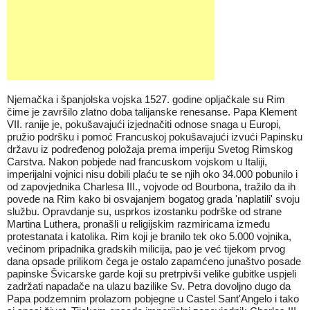
Njemačka i španjolska vojska 1527. godine opljačkale su Rim
čime je završilo zlatno doba talijanske renesanse. Papa Klement
VII. ranije je, pokušavajući izjednačiti odnose snaga u Europi,
pružio podršku i pomoć Francuskoj pokušavajući izvući Papinsku
državu iz podređenog položaja prema imperiju Svetog Rimskog
Carstva. Nakon pobjede nad francuskom vojskom u Italiji,
imperijalni vojnici nisu dobili plaću te se njih oko 34.000 pobunilo i
od zapovjednika Charlesa III., vojvode od Bourbona, tražilo da ih
povede na Rim kako bi osvajanjem bogatog grada 'naplatili' svoju
službu. Opravdanje su, usprkos izostanku podrške od strane
Martina Luthera, pronašli u religijskim razmiricama između
protestanata i katolika. Rim koji je branilo tek oko 5.000 vojnika,
većinom pripadnika gradskih milicija, pao je već tijekom prvog
dana opsade prilikom čega je ostalo zapamćeno junaštvo posade
papinske Švicarske garde koji su pretrpivši velike gubitke uspjeli
zadržati napadače na ulazu bazilike Sv. Petra dovoljno dugo da
Papa podzemnim prolazom pobjegne u Castel Sant'Angelo i tako