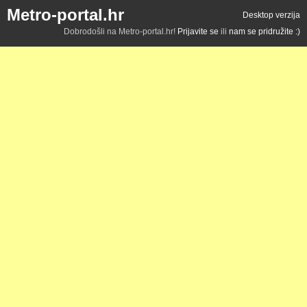
Metro-portal.hr
Desktop verzija
Dobrodošli na Metro-portal.hr!
Prijavite se
ili
nam se pridružite :)