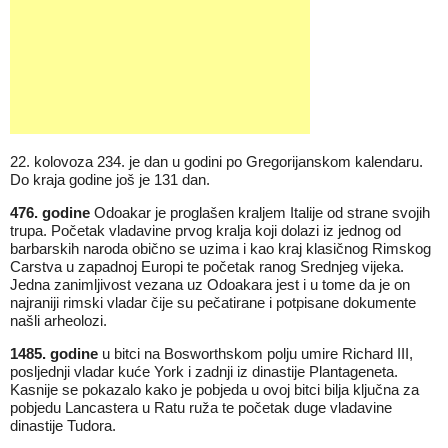
22. kolovoza 234. je dan u godini po Gregorijanskom kalendaru.
Do kraja godine još je 131 dan.
476. godine
Odoakar je proglašen kraljem Italije od strane svojih
trupa. Početak vladavine prvog kralja koji dolazi iz jednog od
barbarskih naroda obično se uzima i kao kraj klasičnog Rimskog
Carstva u zapadnoj Europi te početak ranog Srednjeg vijeka.
Jedna zanimljivost vezana uz Odoakara jest i u tome da je on
najraniji rimski vladar čije su pečatirane i potpisane dokumente
našli arheolozi.
1485. godine
u bitci na Bosworthskom polju umire Richard III,
posljednji vladar kuće York i zadnji iz dinastije Plantageneta.
Kasnije se pokazalo kako je pobjeda u ovoj bitci bilja ključna za
pobjedu Lancastera u Ratu ruža te početak duge vladavine
dinastije Tudora.