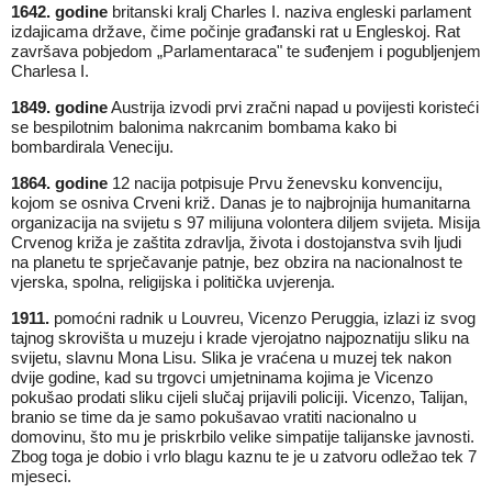
1642. godine
britanski kralj Charles I. naziva engleski parlament
izdajicama države, čime počinje građanski rat u Engleskoj. Rat
završava pobjedom „Parlamentaraca" te suđenjem i pogubljenjem
Charlesa I.
1849. godine
Austrija izvodi prvi zračni napad u povijesti koristeći
se bespilotnim balonima nakrcanim bombama kako bi
bombardirala Veneciju.
1864. godine
12 nacija potpisuje Prvu ženevsku konvenciju,
kojom se osniva Crveni križ. Danas je to najbrojnija humanitarna
organizacija na svijetu s 97 milijuna volontera diljem svijeta. Misija
Crvenog križa je zaštita zdravlja, života i dostojanstva svih ljudi
na planetu te sprječavanje patnje, bez obzira na nacionalnost te
vjerska, spolna, religijska i politička uvjerenja.
1911.
pomoćni radnik u Louvreu, Vicenzo Peruggia, izlazi iz svog
tajnog skrovišta u muzeju i krade vjerojatno najpoznatiju sliku na
svijetu, slavnu Mona Lisu. Slika je vraćena u muzej tek nakon
dvije godine, kad su trgovci umjetninama kojima je Vicenzo
pokušao prodati sliku cijeli slučaj prijavili policiji. Vicenzo, Talijan,
branio se time da je samo pokušavao vratiti nacionalno u
domovinu, što mu je priskrbilo velike simpatije talijanske javnosti.
Zbog toga je dobio i vrlo blagu kaznu te je u zatvoru odležao tek 7
mjeseci.