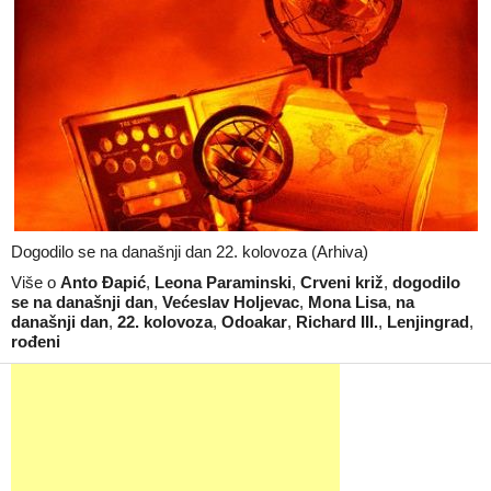
Dogodilo se na današnji dan 22. kolovoza (Arhiva)
Više o
Anto Đapić
,
Leona Paraminski
,
Crveni križ
,
dogodilo
se na današnji dan
,
Većeslav Holjevac
,
Mona Lisa
,
na
današnji dan
,
22. kolovoza
,
Odoakar
,
Richard III.
,
Lenjingrad
,
rođeni