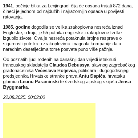
1941.
počinje bitka za Lenjingrad, čija će opsada trajati 872 dana,
čineći je jednom od najdužih i najrazornijih opsada u povijesti
ratovanja.
1985. godine
dogodila se velika zrakoplovna nesreća iznad
Engleske, u kojoj je 55 putnika engleske zrakoplovne tvrtke
izgubilo živote. Ova je nesreća potaknula brojne rasprave o
sigurnosti putnika u zrakoplovima i nagnala kompanije da u
narednim desetljećima tome posvete puno više pažnje.
Od poznatih ljudi rođenih na današnji dan vrijedi istaknuti
francuskog skladatelja
Claudea Debussya
, slavnog zagrebačkog
gradonačelnika
Većeslava Holjevca
, političara i dugogodišnjeg
predsjednika Hrvatske stranke prava
Antu Đapića
, hrvatsku
glumicu
Leonu Paraminski
te švedskog alpskog skijaša
Jensa
Byggmarka
.
22.08.2025. 00:02:00