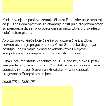
Ministri vanjskih poslova zemalja članica Europske unije smatraju
da je Crna Gora spremna za otvaranje pristupnih pregovora stoga
su preporučili da se na ovotjednom summitu EU-a u Bruxellesu
odluči o tom pitanu.
Ako Europsko vijeće koje čine šefovi država članica EU-a
potvrde otvaranje pregovora onda Crnu Goru čeka dugotrajan
postupak ocjenjivanja njenog zakonodavstva i njegove
kompatibilnosti s europskom pravnom stečevinom.
Crna Gora ima status kandidata od 2010. godine, a ako u petak
sve prođe po „planu i programu" postat će treća država iz bivše
Jugoslavije, nakon Slovenije i Hrvatske, koja je započela
pregovore s Europskom unijom.
26.06.2012. 13:51:08