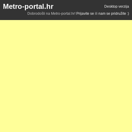
Metro-portal.hr
Desktop verzija
Dobrodošli na Metro-portal.hr!
Prijavite se
ili
nam se pridružite :)