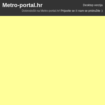
Metro-portal.hr
Desktop verzija
Dobrodošli na Metro-portal.hr!
Prijavite se
ili
nam se pridružite :)