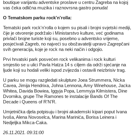
boutique varijantu adventske proslave u centru Zagreba na kojoj
vas čeka odlična muzika i raznovrsna gastro ponuda!
O Tematskom parku rock'n'rolla:
Tematski park rock'n'rolla o kojem su pisali i brojni svjetski mediji,
čije je otvorenje podržalo i Ministarstvo kulture, već godinama
privlači brojne turiste koji su, posebno u adventsko vrijeme,
posjećivali Zagreb, no najveći su obožavatelji upravo Zagrepčani
svih generacija, koje je rock na neki način i odgojio.
Prvi hrvatski park posvećen rock velikanima i rock kulturi
smjestio se u ulici Pavla Hatza 14 s ciljem da održi sjećanje na
ljude koji su hodali veliki ispod zvijezda i ostavili neizbrisiv trag.
U parku se mogu razgledati skulpture Joea Strummera, Nicka
Cavea, Jimija Hendrixa, Johna Lennona, Amy Winehouse, Jacka
Whitea, Davida Bowiea, Iggyja Popa, Lemmyja Kilmistera, Dine
Dvornika, grupe The Ramones te instalacije Bands Of The
Decade i Queens of R'N'R.
Umjetnička djela potpisuju i brojni akademski kipari poput Ivana
Ivoša, Alena Novoselca, Marina Marinića, Borisa Leinera i
Nedjeljka Mikca-Caka.
26.11.2021. 09:31:00