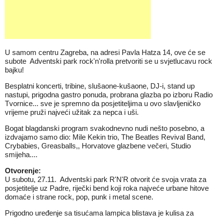
U samom centru Zagreba, na adresi Pavla Hatza 14, ove će se
subote Adventski park rock'n'rolla pretvoriti se u svjetlucavu rock
bajku!
Besplatni koncerti, tribine, slušaone-kušaone, DJ-i, stand up
nastupi, prigodna gastro ponuda, probrana glazba po izboru Radio
Tvornice... sve je spremno da posjetiteljima u ovo slavljeničko
vrijeme pruži najveći užitak za nepca i uši.
Bogat blagdanski program svakodnevno nudi nešto posebno, a
izdvajamo samo dio: Mile Kekin trio, The Beatles Revival Band,
Crybabies, Greasballs,, Horvatove glazbene večeri, Studio
smijeha....
Otvorenje:
U subotu, 27.11. Adventski park R'N'R otvorit će svoja vrata za
posjetitelje uz Padre, riječki bend koji roka najveće urbane hitove
domaće i strane rock, pop, punk i metal scene.
Prigodno uređenje sa tisućama lampica blistava je kulisa za