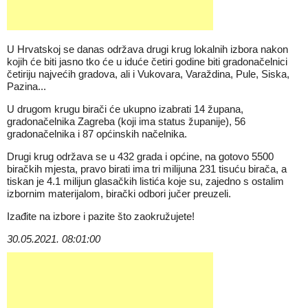
U Hrvatskoj se danas održava drugi krug lokalnih izbora nakon
kojih će biti jasno tko će u iduće četiri godine biti gradonačelnici
četiriju najvećih gradova, ali i Vukovara, Varaždina, Pule, Siska,
Pazina...
U drugom krugu birači će ukupno izabrati 14 župana,
gradonačelnika Zagreba (koji ima status županije), 56
gradonačelnika i 87 općinskih načelnika.
Drugi krug održava se u 432 grada i općine, na gotovo 5500
biračkih mjesta, pravo birati ima tri milijuna 231 tisuću birača, a
tiskan je 4.1 milijun glasačkih listića koje su, zajedno s ostalim
izbornim materijalom, birački odbori jučer preuzeli.
Izađite na izbore i pazite što zaokružujete!
30.05.2021. 08:01:00