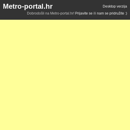
Metro-portal.hr
Desktop verzija
Dobrodošli na Metro-portal.hr!
Prijavite se
ili
nam se pridružite :)