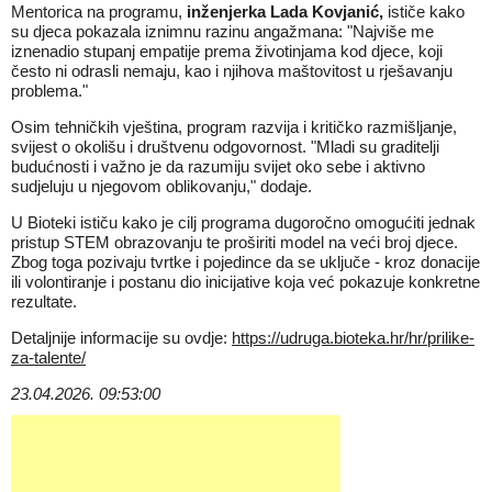
Mentorica na programu,
inženjerka Lada Kovjanić,
ističe kako
su djeca pokazala iznimnu razinu angažmana: "Najviše me
iznenadio stupanj empatije prema životinjama kod djece, koji
često ni odrasli nemaju, kao i njihova maštovitost u rješavanju
problema."
Osim tehničkih vještina, program razvija i kritičko razmišljanje,
svijest o okolišu i društvenu odgovornost. "Mladi su graditelji
budućnosti i važno je da razumiju svijet oko sebe i aktivno
sudjeluju u njegovom oblikovanju," dodaje.
U Bioteki ističu kako je cilj programa dugoročno omogućiti jednak
pristup STEM obrazovanju te proširiti model na veći broj djece.
Zbog toga pozivaju tvrtke i pojedince da se uključe - kroz donacije
ili volontiranje i postanu dio inicijative koja već pokazuje konkretne
rezultate.
Detaljnije informacije su ovdje:
https://udruga.bioteka.hr/hr/prilike-
za-talente/
23.04.2026. 09:53:00