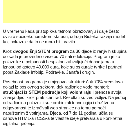
U vremenu kada pristup kvalitetnom obrazovanju i dalje često
ovisi o socioekonomskom statusu, udruga Bioteka razvija model
koji pokazuje da to ne mora biti pravilo.
Kroz
dvogodišnji STEM program
za 30 djece iz ranjivih skupina
do sada je provedeno više od 70 sati edukacije. Program je za
polaznike u potpunosti besplatan zahvaljujući donacijama u
iznosu od gotovo 40.000 eura, koje su osigurale tvrtke i partneri
poput Zaklade Infobip, Podravke, Janafa i drugih.
Posebnost programa je u njegovoj strukturi: čak 70% sredstava
dolazi iz poslovnog sektora, dok radionice vode mentori;
stručnjaci iz STEM područja koji volontiraju
i prenose svoja
znanja djeci kroz praktičan rad. Rezultati su već vidljivi. Na jednoj
od radionica polaznici su kombinirali tehnologiju i društvenu
odgovornost te izrađivali web stranice na temu pomoći
napuštenim životinjama. Djeca, od 7 do 11 godina, učila su
osnove HTML-a i CSS-a te vlastite ideje pretvarala u konkretna
digitalna rješenja.