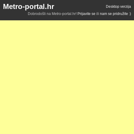
Metro-portal.hr
Desktop verzija
Dobrodošli na Metro-portal.hr!
Prijavite se
ili
nam se pridružite :)