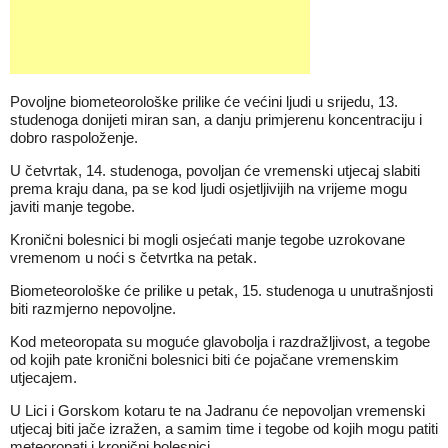
Povoljne biometeorološke prilike će većini ljudi u srijedu, 13.
studenoga donijeti miran san, a danju primjerenu koncentraciju i
dobro raspoloženje.
U četvrtak, 14. studenoga, povoljan će vremenski utjecaj slabiti
prema kraju dana, pa se kod ljudi osjetljivijih na vrijeme mogu
javiti manje tegobe.
Kronični bolesnici bi mogli osjećati manje tegobe uzrokovane
vremenom u noći s četvrtka na petak.
Biometeorološke će prilike u petak, 15. studenoga u unutrašnjosti
biti razmjerno nepovoljne.
Kod meteoropata su moguće glavobolja i razdražljivost, a tegobe
od kojih pate kronični bolesnici biti će pojačane vremenskim
utjecajem.
U Lici i Gorskom kotaru te na Jadranu će nepovoljan vremenski
utjecaj biti jače izražen, a samim time i tegobe od kojih mogu patiti
meteoropati i kronični bolesnici.