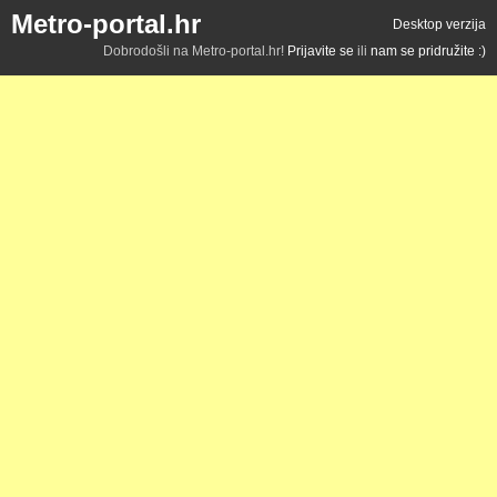
Metro-portal.hr
Desktop verzija
Dobrodošli na Metro-portal.hr!
Prijavite se
ili
nam se pridružite :)