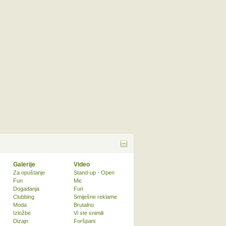
Galerije
Video
Za opuštanje
Stand-up - Open
Fun
Mic
Događanja
Fun
Clubbing
Smiješne reklame
Moda
Brutalno
Izložbe
Vi ste snimili
Dizajn
Foršpani