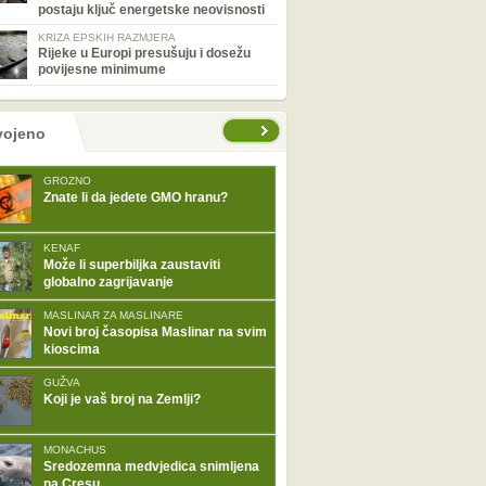
postaju ključ energetske neovisnosti
KRIZA EPSKIH RAZMJERA
Rijeke u Europi presušuju i dosežu
povijesne minimume
tranice
vojeno
GROZNO
Znate li da jedete GMO hranu?
KENAF
Može li superbiljka zaustaviti
globalno zagrijavanje
MASLINAR ZA MASLINARE
Novi broj časopisa Maslinar na svim
kioscima
GUŽVA
Koji je vaš broj na Zemlji?
MONACHUS
Sredozemna medvjedica snimljena
na Cresu