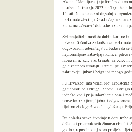
Akcija „Udomljavanje je fora" pod temom
u subotu 1. travnja 2023. na Trgu bana J
14 sati. Na edukativni događaj u organiza
nezbrinute životinje Grada Zagreba te u 
kunićima „Zecovi" dobrodošli su svi, a p
Svi posjetitelji moći će dobiti korisne in
neke od štićenika Skloništa za nezbrinut
odgovornom udomiteljstvu budući da će bi
nepromišljeno nabavljaju kuniće, piliće i
mogu ili ne žele više brinuti, najčešće i
gdje većinom stradaju. Kunići, psi i mačke
zahtijevaju ljubav i brigu još mnogo god
„U Hrvatskoj ima veliki broj napuštenih 
ga udomiti od Udruge „Zecovi" i drugih ud
jednako kao i prije udomljenja pasa i mač
provedeno s njima, ljubav i odgovornost,
tijekom cijeloga života", naglašavaju Prija
Iza dolaska svake životinje u dom treba 
držanja i pristanak svih članova obitelji.
godine, a posebice tijekom proljeća i lje