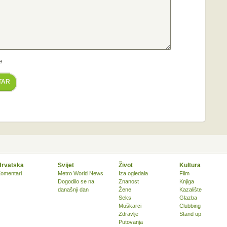
e
TAR
Hrvatska
Svijet
Život
Kultura
omentari
Metro World News
Iza ogledala
Film
Dogodilo se na
Znanost
Knjiga
današnji dan
Žene
Kazalište
Seks
Glazba
Muškarci
Clubbing
Zdravlje
Stand up
Putovanja