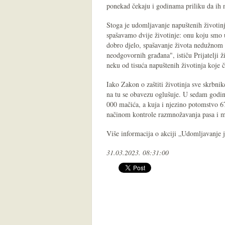
ponekad čekaju i godinama priliku da ih 
Stoga je udomljavanje napuštenih životi
spašavamo dvije životinje: onu koju smo 
dobro djelo, spašavanje života nedužnom 
neodgovornih građana", ističu Prijatelji 
neku od tisuća napuštenih životinja koje č
Iako Zakon o zaštiti životinja sve skrbni
na tu se obavezu oglušuje. U sedam godin
000 mačića, a kuja i njezino potomstvo 67
načinom kontrole razmnožavanja pasa i 
Više informacija o akciji „Udomljavanje 
31.03.2023. 08:31:00