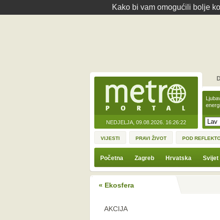
Kako bi vam omogućili bolje kor
D
Ljuba
energ
NEDJELJA, 09.08.2026.
16:26:22
VIJESTI
PRAVI ŽIVOT
POD REFLEKT
Početna
Zagreb
Hrvatska
Svijet
« Ekosfera
AKCIJA