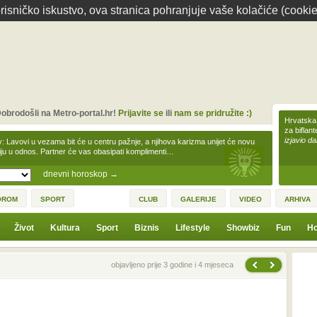
isničko iskustvo, ova stranica pohranjuje vaše kolačiće (cookie
obrodošli na Metro-portal.hr!
Prijavite se
ili
nam se pridružite :)
Hrvatska 
za biflan
izjavio da
v: Lavovi u vezama bit će u centru pažnje, a njihova karizma unijet će novu
iju u odnos. Partner će vas obasipati komplimenti…
dnevni horoskop
→
OROM
SPORT
CLUB
GALERIJE
VIDEO
ARHIVA
Život
Kultura
Sport
Biznis
Lifestyle
Showbiz
Fun
Ho
Sljedeća vijest
Prethodna vijest
objavljeno prije 3 godine i 4 mjeseca