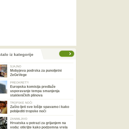
talo iz kategorije
SJAJNO
Mobyjeva podrska za punoljetni
ZeGeVege
PREOKRET?!
Europska komisija predlaže
usporavanje tempa smanjenja
stakleničkih plinova
TROPSKE NOĆI
Zašto ljeti sve lošije spavamo i kako
pobijediti tropske noći
ZANIMLJIVO
Hrvatska u potrazi za grijanjem na
vodu: otkrijte kako podzemna vrela