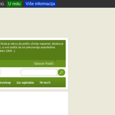
s).
U redu
Više informacija
škola je takva da potiče učenje napamet, idealna je
te, a sve potiče da se pokoravaju autoritetima
leke 1904. :)
Stjepan Radić
TRAŽI
roskop
Iza ogledala
Hi-tech