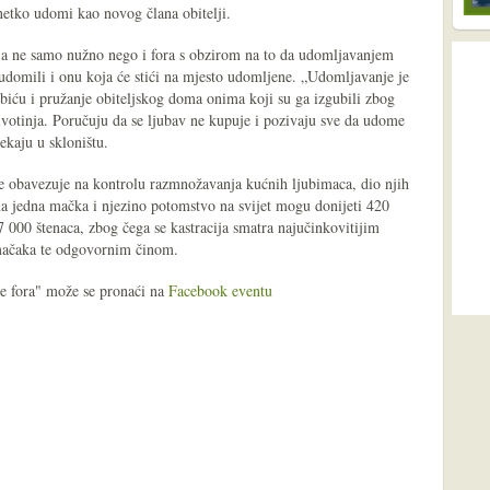
netko udomi kao novog člana obitelji.
nja ne samo nužno nego i fora s obzirom na to da udomljavanjem
udomili i onu koja će stići na mjesto udomljene. „Udomljavanje je
biću i pružanje obiteljskog doma onima koji su ga izgubili zbog
životinja. Poručuju da se ljubav ne kupuje i pozivaju sve da udome
ekaju u skloništu.
ke obavezuje na kontrolu razmnožavanja kućnih ljubimaca, dio njih
a jedna mačka i njezino potomstvo na svijet mogu donijeti 420
 000 štenaca, zbog čega se kastracija smatra najučinkovitijim
mačaka te odgovornim činom.
je fora" može se pronaći na
Facebook eventu