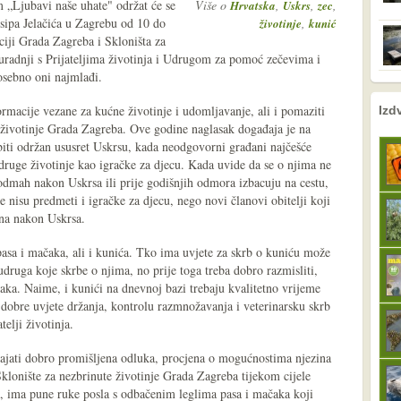
 „Ljubavi naše uhate" održat će se
Više o
,
,
,
Hrvatska
Uskrs
zec
osipa Jelačića u Zagrebu od 10 do
,
životinje
kunić
ciji Grada Zagreba i Skloništa za
suradnji s Prijateljima životinja i Udrugom za pomoć zečevima i
osebno oni najmlađi.
nema prethodne s
sljedeće
formacije vezane za kućne životinje i udomljavanje, ali i pomaziti
Izd
e životinje Grada Zagreba. Ove godine naglasak događaja je na
ti održan ususret Uskrsu, kada neodgovorni građani najčešće
 druge životinje kao igračke za djecu. Kada uvide da se o njima ne
h odmah nakon Uskrsa ili prije godišnjih odmora izbacuju na cestu,
 nisu predmeti i igračke za djecu, nego novi članovi obitelji koji
ina nakon Uskrsa.
pasa i mačaka, ali i kunića. Tko ima uvjete za skrb o kuniću može
ruga koje skrbe o njima, no prije toga treba dobro razmisliti,
aka. Naime, i kunići na dnevnoj bazi trebaju kvalitetno vrijeme
 dobre uvjete držanja, kontrolu razmnožavanja i veterinarsku skrb
telji životinja.
stajati dobro promišljena odluka, procjena o mogućnostima njezina
 Sklonište za nezbrinute životinje Grada Zagreba tijekom cijele
ta, ima pune ruke posla s odbačenim leglima pasa i mačaka koji