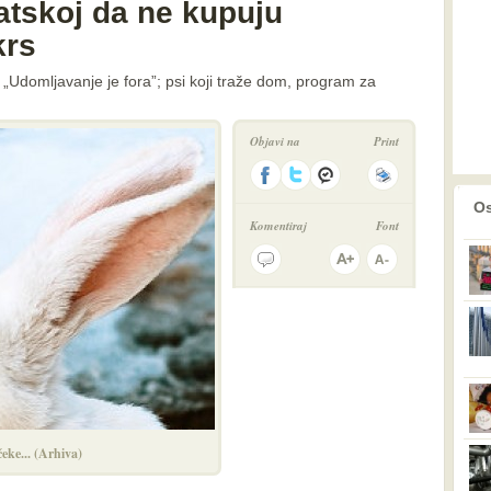
atskoj da ne kupuju
krs
ja „Udomljavanje je fora”; psi koji traže dom, program za
Objavi na
Print
prethodno
2
Os
Komentiraj
Font
eke... (Arhiva)