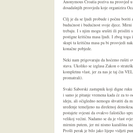
Anonymous Croatia poziva na prosvjed u p
dosadašnjih prosvjeda koje organizira Oc
Cilj je da se ljudi probude i počnu boriti 
budućnost i budućnost svoje djece. Mirni 
trebaju. I s njim mogu srušiti ili prisili
postigne kritična masa ljudi. I zbog toga
skupi ta kritična masa pa bi prosvjedi nak
konačne pobjede.
Neki nam prigovaraju da hoćemo rušiti ovo
stava. Ukoliko se izglasa Zakon o strate
kompletnu vlast, jer za nas je taj čin VELE
promatrali).
Svaki Saborski zastupnik koji digne ruku
i samo je pitanje vremena kada će za to 
ideju, ali očigledno nemogu shvatiti da m
uređenje temeljeno na direktnoj demokraci
postajete svjesni da ovakvo fašističko up
velikoj većini. Nadamo se da je vlast svj
mirnim putem, jer mi nismo kazališna inci
Prošli perak je bilo jako lijepo vidjeti pu