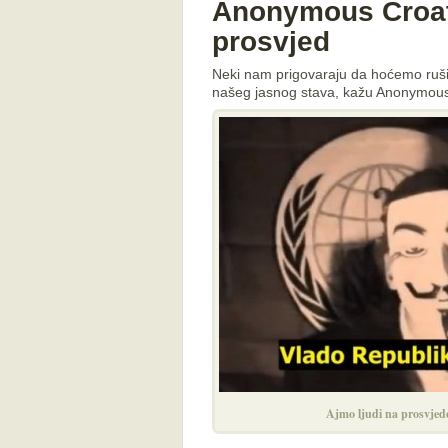
Anonymous Croati
prosvjed
Neki nam prigovaraju da hoćemo rušiti
našeg jasnog stava, kažu Anonymous
Ajmo ljudi na prosvjed