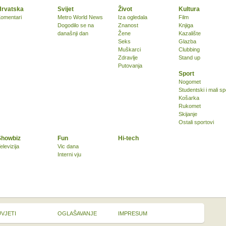
Hrvatska
Svijet
Život
Kultura
omentari
Metro World News
Iza ogledala
Film
Dogodilo se na
Znanost
Knjiga
današnji dan
Žene
Kazalište
Seks
Glazba
Muškarci
Clubbing
Zdravlje
Stand up
Putovanja
Sport
Nogomet
Studentski i mali sp
Košarka
Rukomet
Skijanje
Ostali sportovi
Showbiz
Fun
Hi-tech
elevizija
Vic dana
Interni vju
UVJETI
OGLAŠAVANJE
IMPRESUM