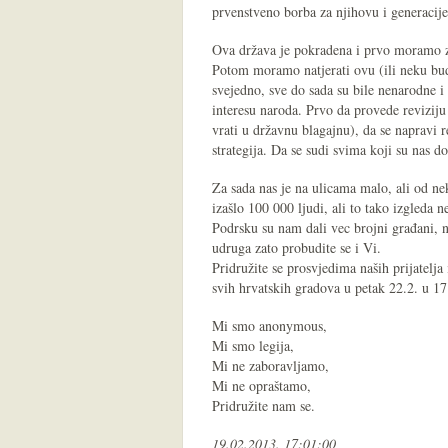
prvenstveno borba za njihovu i generacije 
Ova država je pokradena i prvo moramo zau
Potom moramo natjerati ovu (ili neku bud
svejedno, sve do sada su bile nenarodne i
interesu naroda. Prvo da provede reviziju 
vrati u državnu blagajnu), da se napravi 
strategija. Da se sudi svima koji su nas do
Za sada nas je na ulicama malo, ali od ne
izašlo 100 000 ljudi, ali to tako izgleda 
Podrsku su nam dali vec brojni građani, no
udruga zato probudite se i Vi.
Pridružite se prosvjedima naših prijatelj
svih hrvatskih gradova u petak 22.2. u 17
Mi smo anonymous,
Mi smo legija,
Mi ne zaboravljamo,
Mi ne opraštamo,
Pridružite nam se.
19.02.2013. 17:01:00