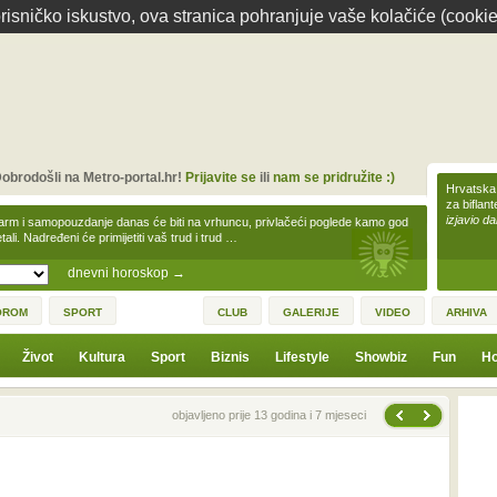
isničko iskustvo, ova stranica pohranjuje vaše kolačiće (cookie
obrodošli na Metro-portal.hr!
Prijavite se
ili
nam se pridružite :)
Hrvatska 
za biflan
izjavio da
arm i samopouzdanje danas će biti na vrhuncu, privlačeći poglede kamo god
tali. Nadređeni će primijetiti vaš trud i trud …
dnevni horoskop
→
OROM
SPORT
CLUB
GALERIJE
VIDEO
ARHIVA
Život
Kultura
Sport
Biznis
Lifestyle
Showbiz
Fun
Ho
Sljedeća vijest
Prethodna vijest
objavljeno prije 13 godina i 7 mjeseci