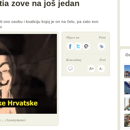
a zove na još jedan
 ovo osobu i koaliciju kojoj je on na čelu, pa zato evo
i
Objavi na
Print
prethodno
2
Os
Komentiraj
Font
e ... (Anonymous)