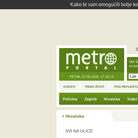
Kako bi vam omogućili bolje kor
D
Vaš š
se kre
PETAK, 07.08.2026.
17:18:13
VIJESTI
PRAVI ŽIVOT
POD REFLEKT
Početna
Zagreb
Hrvatska
Svijet
« Hrvatska
SVI NA ULICE