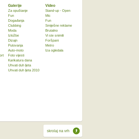
Galerije
Video
Za opuštanje
Stand-up - Open
Fun
Mic
Događanja
Fun
Clubbing
Smiješne reklame
Moda
Brutalno
Izložbe
Vi ste snimili
Dizajn
Foršpani
Putovanja
Metro
Auto-moto
Iza ogledala
ort
Foto vijesti
Karikatura dana
Uhvati duh ljeta
Uhvati duh ljeta 2010
skrolaj na vrh