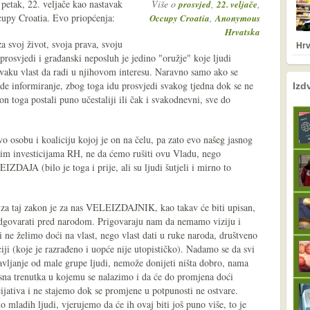
etak, 22. veljače kao nastavak
Više o
,
,
prosvjed
22. veljače
cupy Croatia. Evo priopćenja:
,
Occupy Croatia
Anonymous
Hrvatska
za svoj život, svoja prava, svoju
Hrv
prosvjedi i građanski neposluh je jedino "oružje" koje ljudi
ti svaku vlast da radi u njihovom interesu. Naravno samo ako se
nema prethodne s
sljedeće
 ide informiranje, zbog toga idu prosvjedi svakog tjedna dok se ne
Izd
on toga postali puno učestaliji ili čak i svakodnevni, sve do
 osobu i koaliciju kojoj je on na čelu, pa zato evo našeg jasnog
škim investicijama RH, ne da ćemo rušiti ovu Vladu, nego
IZDAJA (bilo je toga i prije, ali su ljudi šutjeli i mirno to
 za taj zakon je za nas VELEIZDAJNIK, kao takav će biti upisan,
odgovarati pred narodom. Prigovaraju nam da nemamo viziju i
i ne želimo doći na vlast, nego vlast dati u ruke naroda, društveno
ji (koje je razrađeno i uopće nije utopističko). Nadamo se da svi
ravljanje od male grupe ljudi, nemože donijeti ništa dobro, nama
esna trenutka u kojemu se nalazimo i da će do promjena doći
jativa i ne stajemo dok se promjene u potpunosti ne ostvare.
no mladih ljudi, vjerujemo da će ih ovaj biti još puno više, to je