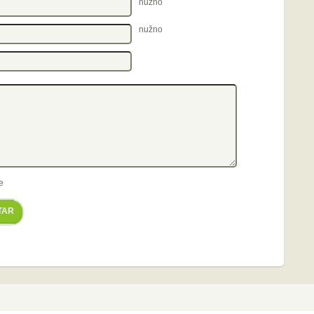
nužno
nužno
e
TAR