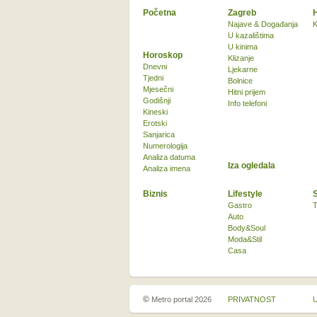
Početna
Zagreb
Najave & Događanja
K
U kazalištima
U kinima
Horoskop
Klizanje
Dnevni
Ljekarne
Tjedni
Bolnice
Mjesečni
Hitni prijem
Godišnji
Info telefoni
Kineski
Erotski
Sanjarica
Numerologija
Analiza datuma
Iza ogledala
Analiza imena
Biznis
Lifestyle
Gastro
T
Auto
Body&Soul
Moda&Stil
Casa
©
Metro portal 2026
PRIVATNOST