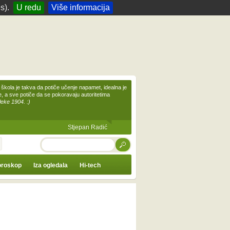
s).
U redu
Više informacija
škola je takva da potiče učenje napamet, idealna je
te, a sve potiče da se pokoravaju autoritetima
leke 1904. :)
Stjepan Radić
TRAŽI
roskop
Iza ogledala
Hi-tech