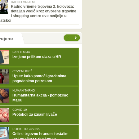
RADNO VRIJEME
Radno vrijeme trgovina 2. kolovoza:
detaljan vodič kroz otvorene trgovine
i shopping centre ove nedjelje u
atskoj
tranice
vojeno
PANDEMIJA
Izmjene prilikom ulaza u HR
CRVENI KRIŽ
Upute kako pomoći građanima
pogođenima potresom
HUMANITARNO
Humanitarna akcija - pomozimo
Mariu
COVID-19
Protokoli za iznajmljivače
POPIS TRGOVINA
Online trgovne hranom i ostalim
proizvodima s dostavom