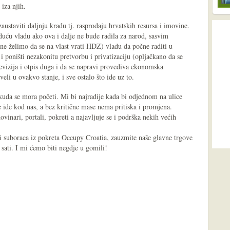
iza njih.
staviti daljnju krađu tj. rasprodaju hrvatskih resursa i imovine.
uću vladu ako ova i dalje ne bude radila za narod, sasvim
 ne želimo da se na vlast vrati HDZ) vladu da počne raditi u
i poništi nezakonitu pretvorbu i privatizaciju (opljačkano da se
revizija i otpis duga i da se napravi provediva ekonomska
veli u ovakvo stanje, i sve ostalo što ide uz to.
kuda se mora početi. Mi bi najradije kada bi odjednom na ulice
ne ide kod nas, a bez kritične mase nema pritiska i promjena.
vinari, portali, pokreti a najavljuje se i podrška nekih većih
a i suboraca iz pokreta Occupy Croatia, zauzmite naše glavne trgove
 sati. I mi ćemo biti negdje u gomili!