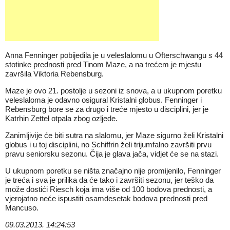
Anna Fenninger pobijedila je u veleslalomu u Ofterschwangu s 44
stotinke prednosti pred Tinom Maze, a na trećem je mjestu
završila Viktoria Rebensburg.
Maze je ovo 21. postolje u sezoni iz snova, a u ukupnom poretku
veleslaloma je odavno osigural Kristalni globus. Fenninger i
Rebensburg bore se za drugo i treće mjesto u disciplini, jer je
Katrhin Zettel otpala zbog ozljede.
Zanimljivije će biti sutra na slalomu, jer Maze sigurno želi Kristalni
globus i u toj disciplini, no Schiffrin želi trijumfalno završiti prvu
pravu seniorsku sezonu. Čija je glava jača, vidjet će se na stazi.
U ukupnom poretku se ništa značajno nije promijenilo, Fenninger
je treća i sva je prilika da će tako i završiti sezonu, jer teško da
može dostići Riesch koja ima više od 100 bodova prednosti, a
vjerojatno neće ispustiti osamdesetak bodova prednosti pred
Mancuso.
09.03.2013. 14:24:53