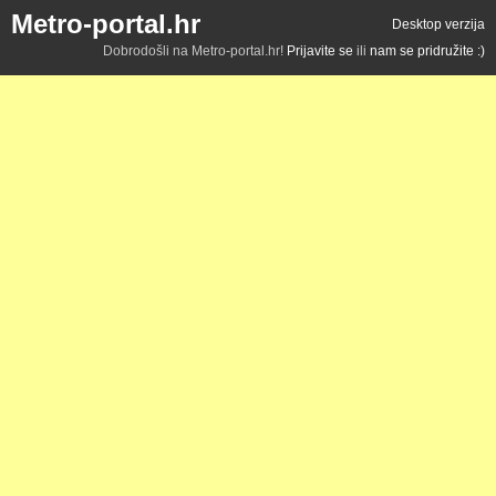
Metro-portal.hr
Desktop verzija
Dobrodošli na Metro-portal.hr!
Prijavite se
ili
nam se pridružite :)