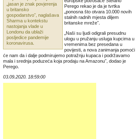
europske potrošače Stefano
„jasan je znak povjerenja
Perego rekao je da je tvrtka
u britansko
„ponosna što otvara 10.000 novih
gospodarstvo", naglašava
stalnih radnih mjesta diljem
Sharma u kontekstu
britanske mreže".
nastojanja vlade u
Londonu da ublaži
„Naši su ljudi odigrali presudnu
posljedice pandemije
ulogu u pružanju usluga kupcima u
koronavirusa.
vremenima bez presedana u
povijesti, a nova zanimanja pomoći
će nam da i dalje podmirujemo potražnju kupaca i podržavamo
mala i srednja poduzeća koja prodaju na Amazonu", dodao je
Perego.
03.09.2020. 18:59:00