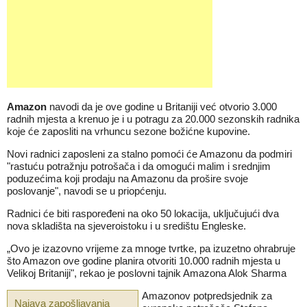
Amazon
navodi da je ove godine u Britaniji već otvorio 3.000
radnih mjesta a krenuo je i u potragu za 20.000 sezonskih radnika
koje će zaposliti na vrhuncu sezone božićne kupovine.
Novi radnici zaposleni za stalno pomoći će Amazonu da podmiri
"rastuću potražnju potrošača i da omogući malim i srednjim
poduzećima koji prodaju na Amazonu da prošire svoje
poslovanje", navodi se u priopćenju.
Radnici će biti raspoređeni na oko 50 lokacija, uključujući dva
nova skladišta na sjeveroistoku i u središtu Engleske.
„Ovo je izazovno vrijeme za mnoge tvrtke, pa izuzetno ohrabruje
što Amazon ove godine planira otvoriti 10.000 radnih mjesta u
Velikoj Britaniji", rekao je poslovni tajnik Amazona Alok Sharma
Amazonov potpredsjednik za
Najava zapošljavanja