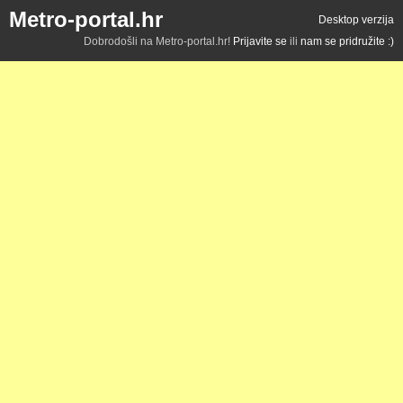
Metro-portal.hr
Desktop verzija
Dobrodošli na Metro-portal.hr!
Prijavite se
ili
nam se pridružite :)