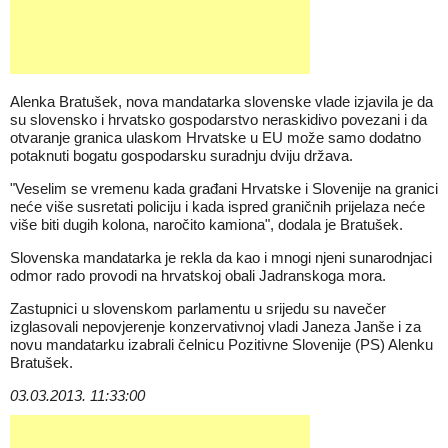
Alenka Bratušek, nova mandatarka slovenske vlade izjavila je da
su slovensko i hrvatsko gospodarstvo neraskidivo povezani i da
otvaranje granica ulaskom Hrvatske u EU može samo dodatno
potaknuti bogatu gospodarsku suradnju dviju država.
"Veselim se vremenu kada građani Hrvatske i Slovenije na granici
neće više susretati policiju i kada ispred graničnih prijelaza neće
više biti dugih kolona, naročito kamiona", dodala je Bratušek.
Slovenska mandatarka je rekla da kao i mnogi njeni sunarodnjaci
odmor rado provodi na hrvatskoj obali Jadranskoga mora.
Zastupnici u slovenskom parlamentu u srijedu su navečer
izglasovali nepovjerenje konzervativnoj vladi Janeza Janše i za
novu mandatarku izabrali čelnicu Pozitivne Slovenije (PS) Alenku
Bratušek.
03.03.2013. 11:33:00