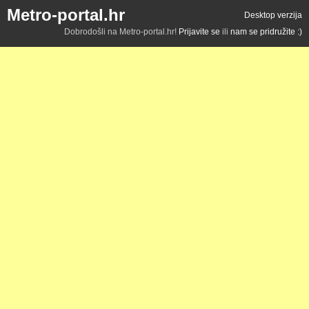
Metro-portal.hr
Desktop verzija
Dobrodošli na Metro-portal.hr!
Prijavite se
ili
nam se pridružite :)