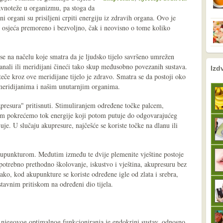
ravnoteže u organizmu, pa stoga da
i organi su prisiljeni crpiti energiju iz zdravih organa. Ovo je
i osjeća premoreno i bezvoljno, čak i neovisno o tome koliko
e na načelu koje smatra da je ljudsko tijelo savršeno umrežen
nema prethodne s
sljedeće
anali ili meridijani čineći tako skup međusobno povezanih sustava.
Izd
 teče kroz ove meridijane tijelo je zdravo. Smatra se da postoji oko
 meridijanima i našim unutarnjim organima.
„presura" pritisnuti. Stimuliranjem određene točke palcem,
m pokrećemo tok energije koji potom putuje do odgovarajućeg
ljuje. U slučaju akupresure, najčešće se koriste točke na dlanu ili
akupunkturom. Međutim između te dvije plemenite vještine postoje
potrebno prethodno školovanje, iskustvo i vještina, akupresuru bez
ako, kod akupunkture se koriste određene igle od zlata i srebra,
tavnim pritiskom na određeni dio tijela.
 njegovog optimalnog funkcioniranja je endokrini sustav, odnosno