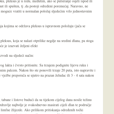
u, pleksus je u redu, međutim, ako se pulsiranje osjeti ispod ili
ut ili spušten, tj .da postoji određeni poremećaj. Naravno, ne
sus moguće vratiti u normalan položaj sljedećim vrlo jednostavnim
nja kojima se održava pleksus u ispravnom položaju (jača se
pleksus, koja se nalazi otprilike negdje na sredini dlana, pa stoga
e je izazvati željeni efekt
zvodi na sljedeći način:
vog lakta i čvrsto pritisnite. Sa trzajem podignite lijevu ruku i
nim palcem. Nakon što ste ponovili trzaje 20 puta, isto napravite i
 vježbe preporuča se ujutro na prazan želudac ili 3 - 4 sata nakon
 tabane i listove budući da su tijekom cijelog dana nosile težinu
zdravlje najbolje je svakodnevno masirati cijeli dlan te područje
 limfne žlijezde. Ako prilikom pritiskanja određenih točki