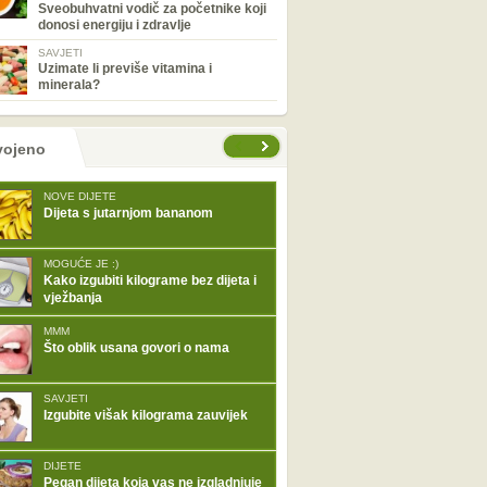
Sveobuhvatni vodič za početnike koji
donosi energiju i zdravlje
SAVJETI
Uzimate li previše vitamina i
minerala?
tranice
vojeno
NOVE DIJETE
Dijeta s jutarnjom bananom
MOGUĆE JE :)
Kako izgubiti kilograme bez dijeta i
vježbanja
MMM
Što oblik usana govori o nama
SAVJETI
Izgubite višak kilograma zauvijek
DIJETE
Pegan dijeta koja vas ne izgladnjuje