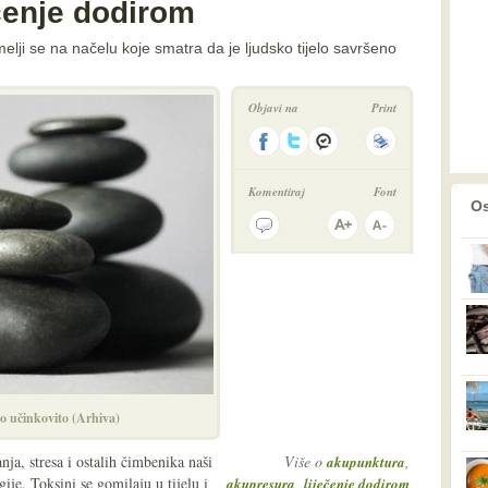
čenje dodirom
lji se na načelu koje smatra da je ljudsko tijelo savršeno
Objavi na
Print
Komentiraj
Font
prethodno
2
Os
no učinkovito (Arhiva)
ja, stresa i ostalih čimbenika naši
Više o
,
akupunktura
ije. Toksini se gomilaju u tijelu i
,
akupresura
liječenje dodirom