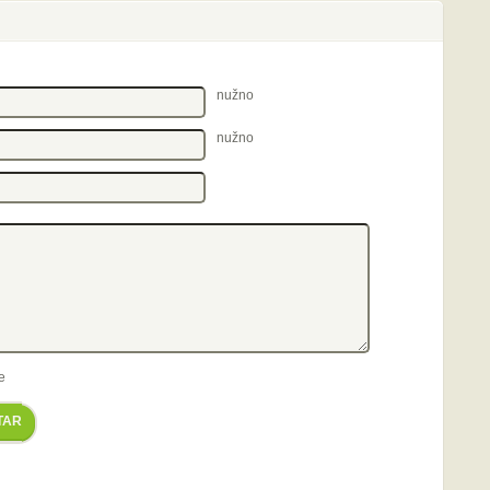
nužno
nužno
e
TAR