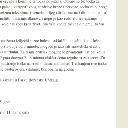
 u organu s kojim je ta točka povezana. Obično su to: točka za
u palac i kažiprst) zbog nezdrave hrane i nervoze, točka za bubrege
anizma toksinima, i venerin brijeg (široki mesnati dio u dnu palca)
eljito masiranje dlanova i nogu je kao redovito servisiranje
o koje nas vodi kroz život. Što više vodite računa o njemu, to vas
ožemo izliječiti razne bolesti, od lakših do težih, kao i loše
rsta dulje od 3 minute, moguće je izazvati anestetički efekt u
a u trbuhu. Za trajni pritisak moguće je primijeniti i štipaljke ili
 2 puta dnevno 2 - 6 minuta olakšat ćemo tegobe sa zatvorom. Za
 masiranje točke na sredini desne nadlanice. Tretiranjem ove točke
a se osoba osjeća vitalnije, bez obzira na godine.
te saznati u Parku Božanske Energije.
Zagreb
(od 11 do 14 sati)