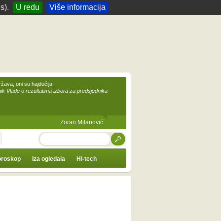
s).
U redu
Više informacija
žava, oni su hajdučija
ik Vlade o rezultatima izbora za predsjednika
Zoran Milanović
TRAŽI
roskop
Iza ogledala
Hi-tech