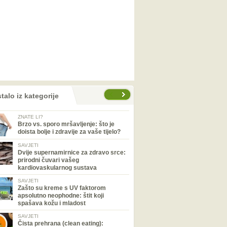
talo iz kategorije
ZNATE LI?
Brzo vs. sporo mršavljenje: što je
doista bolje i zdravije za vaše tijelo?
SAVJETI
Dvije supernamirnice za zdravo srce:
prirodni čuvari vašeg
kardiovaskularnog sustava
SAVJETI
Zašto su kreme s UV faktorom
apsolutno neophodne: štit koji
spašava kožu i mladost
SAVJETI
Čista prehrana (clean eating):