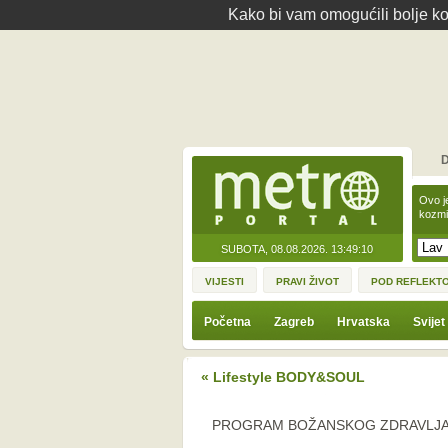
Kako bi vam omogućili bolje kor
D
Ovo j
kozmi
SUBOTA, 08.08.2026.
13:49:10
VIJESTI
PRAVI ŽIVOT
POD REFLEKT
Početna
Zagreb
Hrvatska
Svijet
« Lifestyle BODY&SOUL
PROGRAM BOŽANSKOG ZDRAVLJ