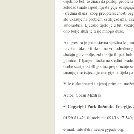
osjetimo bol, to znači da postoji problem
želudac (malo ispod mjesta gdje se spajaj
(sredina dlana) zbog preopterećenosti org
što ukazuje na problem sa žlijezdama. Tem
automobila. Ljudsko tijelo je u biti vozil
ono bolje služi te traje mnogo duže.
Akupresura je jednostavna vještina kojom m
navike. Tako pritiskom na vrh određenog p
slučaju glavobolje, zubobolje ili pak bolov
gumice. Trljanjem točke na sredini brade
osobe starije od 40 godina preporučuje se
smanjuje se istjecanje energije iz tijela p
Više o akupresuri i njenoj primjeni može
Autor: Goran Mizdrak
© Copyright
Park Božanske Energije
,
01/29 81 421 ili mobitel: 091/16 17 540; 
e-mail: info@divineenergypark.org;