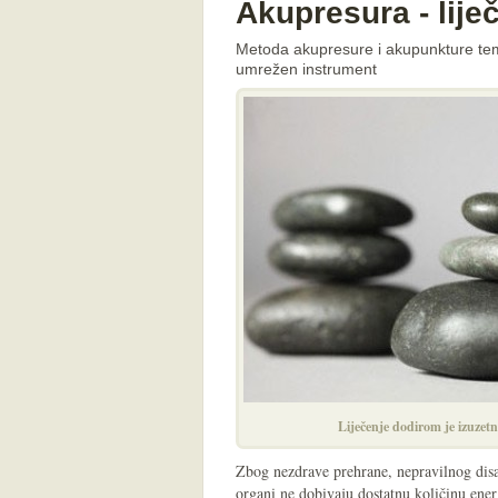
Akupresura - lije
Metoda akupresure i akupunkture teme
umrežen instrument
Liječenje dodirom je izuzet
Zbog nezdrave prehrane, nepravilnog disan
organi ne dobivaju dostatnu količinu energ