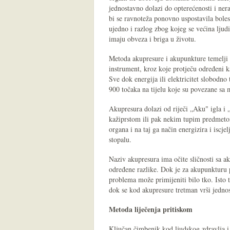
jednostavno dolazi do opterećenosti i ne
bi se ravnoteža ponovno uspostavila bolesn
ujedno i razlog zbog kojeg se većina ljud
imaju obveza i briga u životu.
Metoda akupresure i akupunkture temelji s
instrument, kroz koje protječu određeni k
Sve dok energija ili elektricitet slobodno
900 točaka na tijelu koje su povezane sa
Akupresura dolazi od riječi „Aku" igla i 
kažiprstom ili pak nekim tupim predmeto
organa i na taj ga način energizira i iscje
stopalu.
Naziv akupresura ima očite sličnosti sa 
određene razlike. Dok je za akupunkturu 
problema može primijeniti bilo tko. Isto t
dok se kod akupresure tretman vrši jednos
Metoda liječenja pritiskom
Ključan čimbenik kod ljudskog zdravlja i