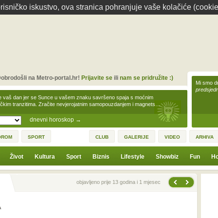
isničko iskustvo, ova stranica pohranjuje vaše kolačiće (cookie
obrodošli na Metro-portal.hr!
Prijavite se
ili
nam se pridružite :)
Mi smo dr
predsjedn
e vaš dan jer se Sunce u vašem znaku savršeno spaja s moćnim
čkim tranzitima. Zračite nevjerojatnim samopouzdanjem i magnets…
dnevni horoskop
→
OROM
SPORT
CLUB
GALERIJE
VIDEO
ARHIVA
Život
Kultura
Sport
Biznis
Lifestyle
Showbiz
Fun
Ho
Sljedeća vijest
Prethodna vijest
objavljeno prije 13 godina i 1 mjesec
A