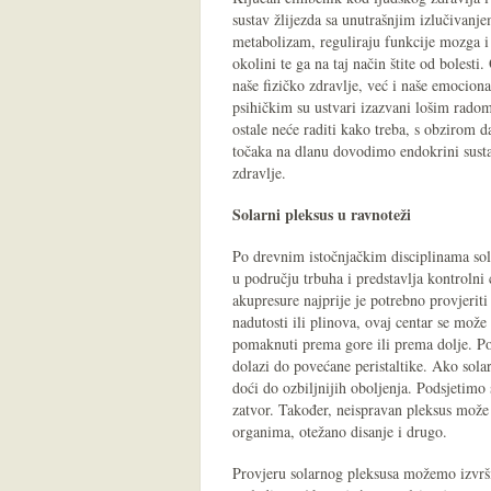
sustav žlijezda sa unutrašnjim izlučivanj
metabolizam, reguliraju funkcije mozga i
okolini te ga na taj način štite od boles
naše fizičko zdravlje, već i naše emocion
psihičkim su ustvari izazvani lošim radom 
ostale neće raditi kako treba, s obzirom
točaka na dlanu dovodimo endokrini susta
zdravlje.
Solarni pleksus u ravnoteži
Po drevnim istočnjačkim disciplinama solar
u području trbuha i predstavlja kontrolni 
akupresure najprije je potrebno provjerit
nadutosti ili plinova, ovaj centar se može
pomaknuti prema gore ili prema dolje. P
dolazi do povećane peristaltike. Ako sola
doći do ozbiljnijih oboljenja. Podsjetimo 
zatvor. Također, neispravan pleksus može
organima, otežano disanje i drugo.
Provjeru solarnog pleksusa možemo izvrš