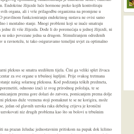
em. Endokrine žlijezde luče hormone preko kojih kontroliraju
 svih organa, ali i vrše prilagodbu organizma na promjene u
ti. O pravilnom funkcioniranju endokrinog sustava ne ovisi samo
alno i mentalno stanje. Mnogi problemi koji se inače smatraju
jedne ili više žlijezda. Dođe li do poremećaja u jednoj žlijezdi, ni
 da su usko povezane jedna sa drugom. Stimuliranjem određenih
v u ravnotežu, te tako osiguravamo temeljni uvjet za optimalno
ni pleksus se smatra središtem tijela. Čini ga veliki splet živaca
centar za sve organe u trbušnoj šupljini. Prije svakog tretmana
i stanje našeg solarnog pleksusa. Kod podizanja teških predmeta,
 poremetiti, odnosno izaći iz svog prirodnog položaja, te se
omicanjem prema gore dolazi do zatvora, pomicanjem prema dolje
rni pleksus duže vremena stoji pomaknut te se ne korigira, može
se, jedan od glavnih uzroka raka debelog crijeva je kronični
 uzrokovati niz drugih problema kao što su bolovi u trbušnim
iti na prazan želudac jednostavnim pritiskom na pupak dok ležimo