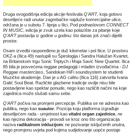
Druga ovogodišnja edicija akcije-festivala
Q'ART
, koja gotovo
desetljeće radi unutar zagrebačke najduže komercijalne ulice,
održana je u subotu 7. lipnja u Ilici. Pod podnaslovom
CONNECT
IN MUSIC
, edicija je zvuk uzela kao polazište za pitanje koje
Q'ART
postavlja iz godine u godinu: što danas još znači dijeliti
prostor.
Osam izvedbi raspoređeno je duž kilometar i pol Ilice. U prostoru
OKZ-a (Ilica 49) nastupili su Špirologija i Sandra Halužan Kvartet,
na Britanskom trgu Sonic Triptych i Maja Savić New Quartet. Ilica
85 bila je posvećena reggae pedagogiji i mladim izvođačima -
DJ
Reggae masterclass
, Sandokan HiFi soundsystem te studenti
Muzičke akademije. Dan je u AG caféu (Ilica 116) zatvorila Ivana
Galić Soul Beat. Različite glazbene tradicije ovdje nisu bile
postavljene kao spektar ponude, nego kao različiti načini na koje
zajednica može slušati samu sebe.
Q'ART
počiva na promjeni percepcije. Publika se ne adresira kao
publika, nego kao
suautor
. Pozicija koju platforma izgrađuje
desetljećem rada - umjetnost kao
vitalni organ zajednice
, ne
kao njezina dekoracija - provodi se kroz ono što organizacija
naziva
radikalnom inkluzijom
: ne pozivanje isključenih unutra,
nego promjenu uvjeta pod kojima sudjelovanje uopće postaje