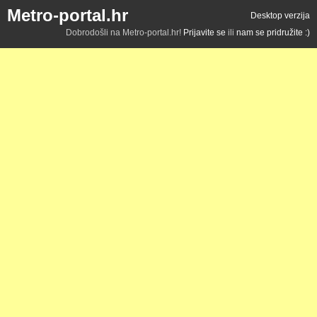
Metro-portal.hr
Desktop verzija
Dobrodošli na Metro-portal.hr!
Prijavite se
ili
nam se pridružite :)