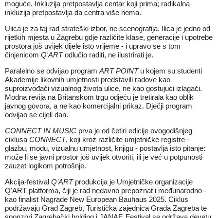
moguće. Inkluzija pretpostavlja centar koji prima; radikalna
inkluzija pretpostavlja da centra više nema.
Ulica je za taj rad strateški izbor, ne scenografija. Ilica je jedno od
rijetkih mjesta u Zagrebu gdje različite klase, generacije i upotrebe
prostora još uvijek dijele isto vrijeme - i upravo se s tom
činjenicom
Q'ART
odlučio raditi, ne ilustrirati je.
Paralelno se odvijao program
ART POINT
u kojem su studenti
Akademije likovnih umjetnosti predstavili radove kao
suproizvođači vizualnog života ulice, ne kao gostujući izlagači.
Modna revija na Britanskom trgu odjeću je tretirala kao oblik
javnog govora, a ne kao komercijalni prikaz. Dječji program
odvijao se cijeli dan.
CONNECT IN MUSIC
prva je od četiri edicije ovogodišnjeg
ciklusa
CONNECT
, koji kroz različite umjetničke registre -
glazbu, modu, vizualnu umjetnost, knjigu - postavlja isto pitanje:
može li se javni prostor još uvijek otvoriti, ili je već u potpunosti
zauzet logikom potrošnje.
Akcija-festival
Q'ART
produkcija je Umjetničke organizacije
Q'ART platforma, čiji je rad nedavno prepoznat i međunarodno -
kao finalist Nagrade New European Bauhaus 2025. Ciklus
podržavaju Grad Zagreb, Turistička zajednica Grada Zagreba te
sponzori Zagrebački holding i JANAF. Festival se održava devetu