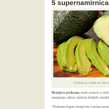
5 supernamirnica 
Avokado je uvijek na vrhu t
Hranjiva prehrana
može pomoći u održa
smanjenju suhoće tijekom hladnih zimski
"Prehrana bogata hranjivim tvarima može u