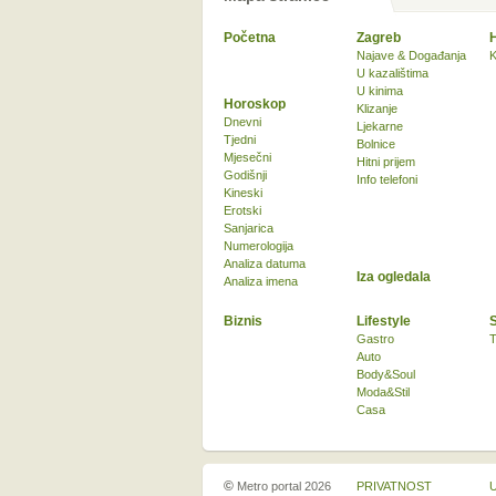
Početna
Zagreb
Najave & Događanja
K
U kazalištima
U kinima
Horoskop
Klizanje
Dnevni
Ljekarne
Tjedni
Bolnice
Mjesečni
Hitni prijem
Godišnji
Info telefoni
Kineski
Erotski
Sanjarica
Numerologija
Analiza datuma
Iza ogledala
Analiza imena
Biznis
Lifestyle
Gastro
T
Auto
Body&Soul
Moda&Stil
Casa
©
Metro portal 2026
PRIVATNOST