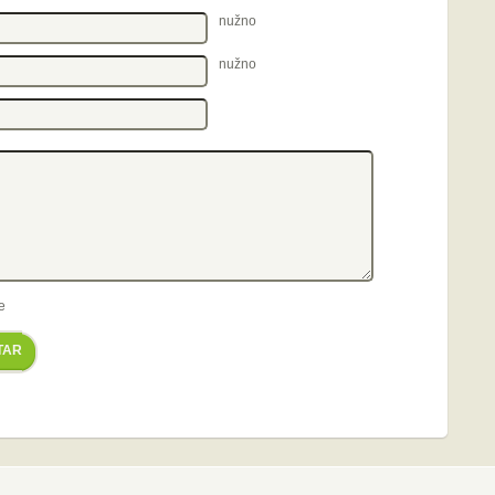
nužno
nužno
e
TAR