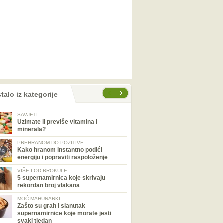
talo iz kategorije
SAVJETI
Uzimate li previše vitamina i
minerala?
PREHRANOM DO POZITIVE
Kako hranom instantno podići
energiju i popraviti raspoloženje
VIŠE I OD BROKULE...
5 supernamirnica koje skrivaju
rekordan broj vlakana
MOĆ MAHUNARKI
Zašto su grah i slanutak
supernamirnice koje morate jesti
svaki tjedan