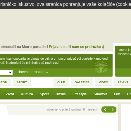
isničko iskustvo, ova stranica pohranjuje vaše kolačiće (cookie
obrodošli na Metro-portal.hr!
Prijavite se
ili
nam se pridružite :)
I mene je
ministar 
arm i samopouzdanje danas će biti na vrhuncu, privlačeći poglede kamo god
tali. Nadređeni će primijetiti vaš trud i trud …
dnevni horoskop
→
OROM
SPORT
CLUB
GALERIJE
VIDEO
ARHIVA
Život
Kultura
Sport
Biznis
Lifestyle
Showbiz
Fun
Ho
Sljedeća vijest
Prethodna vijest
objavljeno prije 1 godinu i 8 mjeseci