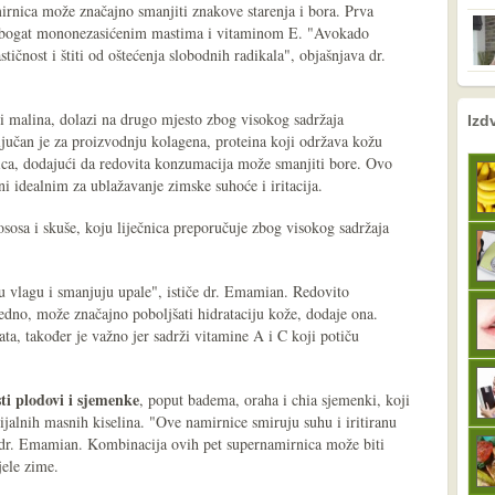
irnica može značajno smanjiti znakove starenja i bora. Prva
 bogat mononezasićenim mastima i vitaminom E. "Avokado
tičnost i štiti od oštećenja slobodnih radikala", objašnjava dr.
nema prethodne s
sljedeće
 i malina, dolazi na drugo mjesto zbog visokog sadržaja
Izd
ljučan je za proizvodnju kolagena, proteina koji održava kožu
ica, dodajući da redovita konzumacija može smanjiti bore. Ovo
ni idealnim za ublažavanje zimske suhoće i iritacija.
ososa i skuše, koju liječnica preporučuje zbog visokog sadržaja
u vlagu i smanjuju upale", ističe dr. Emamian. Redovito
edno, može značajno poboljšati hidrataciju kože, dodaje ona.
nata, također je važno jer sadrži vitamine A i C koji potiču
ti plodovi i sjemenke
, poput badema, oraha i chia sjemenki, koji
ijalnih masnih kiselina. "Ove namirnice smiruju suhu i iritiranu
i dr. Emamian. Kombinacija ovih pet supernamirnica može biti
jele zime.