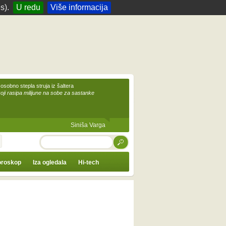
s).
U redu
Više informacija
 osobno stepla struja iz šaltera
koji rasipa milijune na sobe za sastanke
Siniša Varga
TRAŽI
roskop
Iza ogledala
Hi-tech