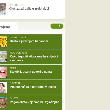
ČETRDESETE
Ključ za zdravlje u zreloj dobi
tranice
vojeno
NOVE DIJETE
Dijeta s jutarnjom bananom
MOGUĆE JE :)
Kako izgubiti kilograme bez dijeta i
vježbanja
MMM
Što oblik usana govori o nama
SAVJETI
Izgubite višak kilograma zauvijek
DIJETE
Pegan dijeta koja vas ne izgladnjuje