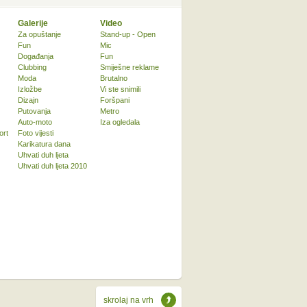
Galerije
Video
Za opuštanje
Stand-up - Open
Fun
Mic
Događanja
Fun
Clubbing
Smiješne reklame
Moda
Brutalno
Izložbe
Vi ste snimili
Dizajn
Foršpani
Putovanja
Metro
Auto-moto
Iza ogledala
ort
Foto vijesti
Karikatura dana
Uhvati duh ljeta
Uhvati duh ljeta 2010
skrolaj na vrh