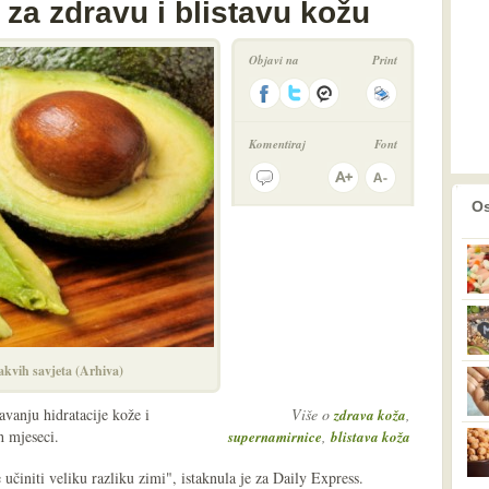
za zdravu i blistavu kožu
Objavi na
Print
Komentiraj
Font
prethodno
2
Os
akvih savjeta (Arhiva)
vanju hidratacije kože i
Više o
,
zdrava koža
h mjeseci.
,
supernamirnice
blistava koža
činiti veliku razliku zimi", istaknula je za Daily Express.