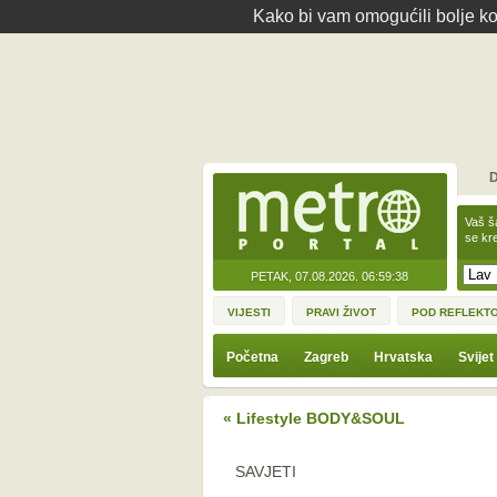
Kako bi vam omogućili bolje kor
D
Vaš š
se kre
PETAK, 07.08.2026.
06:59:38
VIJESTI
PRAVI ŽIVOT
POD REFLEKT
Početna
Zagreb
Hrvatska
Svijet
« Lifestyle BODY&SOUL
SAVJETI