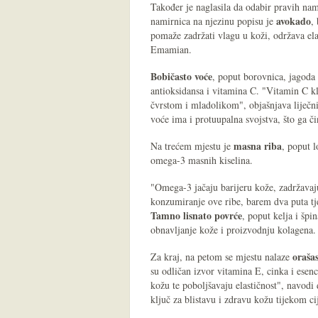
Također je naglasila da odabir pravih nam
avokado
namirnica na njezinu popisu je
,
pomaže zadržati vlagu u koži, održava elas
Emamian.
Bobičasto voće
, poput borovnica, jagoda
antioksidansa i vitamina C. "Vitamin C k
čvrstom i mladolikom", objašnjava liječn
voće ima i protuupalna svojstva, što ga či
masna riba
Na trećem mjestu je
, poput l
omega-3 masnih kiselina.
"Omega-3 jačaju barijeru kože, zadržavaj
konzumiranje ove ribe, barem dva puta tj
Tamno lisnato povrće
, poput kelja i špi
obnavljanje kože i proizvodnju kolagena.
orašas
Za kraj, na petom se mjestu nalaze
su odličan izvor vitamina E, cinka i esenc
kožu te poboljšavaju elastičnost", navod
ključ za blistavu i zdravu kožu tijekom ci