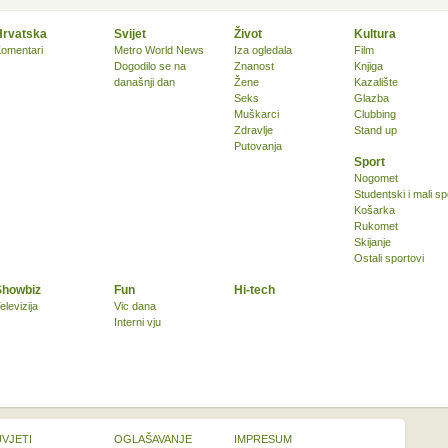
Hrvatska
Svijet
Život
Kultura
omentari
Metro World News
Iza ogledala
Film
Dogodilo se na
Znanost
Knjiga
današnji dan
Žene
Kazalište
Seks
Glazba
Muškarci
Clubbing
Zdravlje
Stand up
Putovanja
Sport
Nogomet
Studentski i mali sp
Košarka
Rukomet
Skijanje
Ostali sportovi
Showbiz
Fun
Hi-tech
elevizija
Vic dana
Interni vju
UVJETI
OGLAŠAVANJE
IMPRESUM