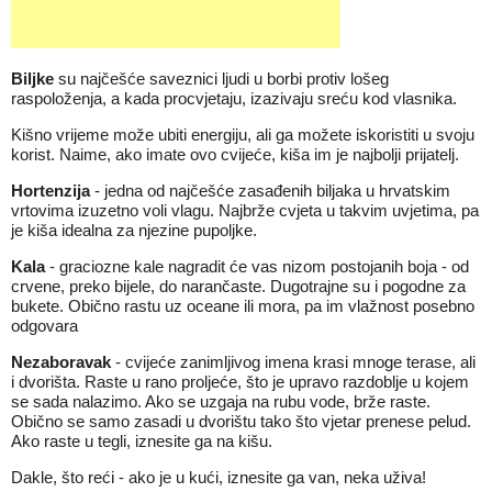
Biljke
su najčešće saveznici ljudi u borbi protiv lošeg
raspoloženja, a kada procvjetaju, izazivaju sreću kod vlasnika.
Kišno vrijeme može ubiti energiju, ali ga možete iskoristiti u svoju
korist. Naime, ako imate ovo cvijeće, kiša im je najbolji prijatelj.
Hortenzija
- jedna od najčešće zasađenih biljaka u hrvatskim
vrtovima izuzetno voli vlagu. Najbrže cvjeta u takvim uvjetima, pa
je kiša idealna za njezine pupoljke.
Kala
- graciozne kale nagradit će vas nizom postojanih boja - od
crvene, preko bijele, do narančaste. Dugotrajne su i pogodne za
bukete. Obično rastu uz oceane ili mora, pa im vlažnost posebno
odgovara
Nezaboravak
- cvijeće zanimljivog imena krasi mnoge terase, ali
i dvorišta. Raste u rano proljeće, što je upravo razdoblje u kojem
se sada nalazimo. Ako se uzgaja na rubu vode, brže raste.
Obično se samo zasadi u dvorištu tako što vjetar prenese pelud.
Ako raste u tegli, iznesite ga na kišu.
Dakle, što reći - ako je u kući, iznesite ga van, neka uživa!