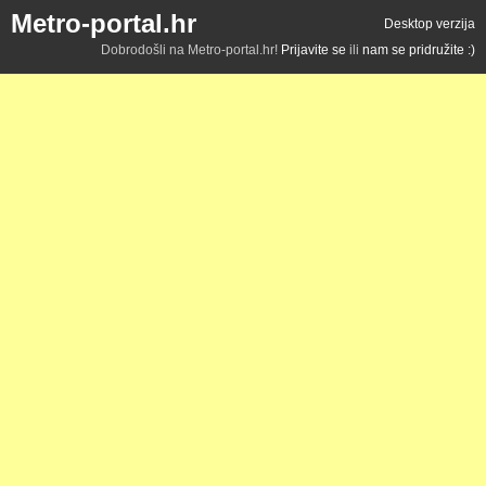
Metro-portal.hr
Desktop verzija
Dobrodošli na Metro-portal.hr!
Prijavite se
ili
nam se pridružite :)