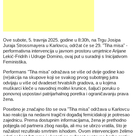
Ove subote, 5. travnja 2025. godine u 8:30h, na Trgu Josipa
Juraja Strossmayera u Karlovcu, održat će se 29. "Tiha misa" -
performativna intervencija u javnom prostoru umjetnice Arijane
Lekić-Fridrih i Udruge Domino, ovaj put u suradnji s Inicijativom
Feministika.
Performans "Tiha misa" odražava se više od dvije godine kao
(re)akcija na skupove koji se svakog prvog subotnjeg jutra
odvijaju u više od dvadeset hrvatskih gradova, a u kojima
muškarci kleče u navodnoj molitvi krunice, šaljući poruku o
ponovnoj uspostavi patrijarhalnog poretka i ograničavanju prava
žena.
Posebno je značajno što se ova "Tiha misa" održava u Karlovcu
kao reakcija na nedavni tragični događaj femicidakoji je potresao
zajednicu. Prema dostupnim informacijama, žena je prethodno
pobjegla od partnera zbog nasilja, ali mu se ubrzo vratila, što je
nažalost rezultiralo smrtnim ishodom. Ovom intervencijom želimo