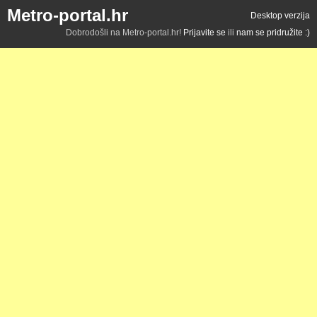
Metro-portal.hr
Desktop verzija
Dobrodošli na Metro-portal.hr!
Prijavite se
ili
nam se pridružite :)