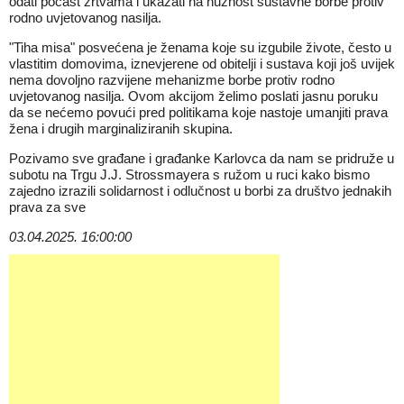
odati počast žrtvama i ukazati na nužnost sustavne borbe protiv
rodno uvjetovanog nasilja.
"Tiha misa" posvećena je ženama koje su izgubile živote, često u
vlastitim domovima, iznevjerene od obitelji i sustava koji još uvijek
nema dovoljno razvijene mehanizme borbe protiv rodno
uvjetovanog nasilja. Ovom akcijom želimo poslati jasnu poruku
da se nećemo povući pred politikama koje nastoje umanjiti prava
žena i drugih marginaliziranih skupina.
Pozivamo sve građane i građanke Karlovca da nam se pridruže u
subotu na Trgu J.J. Strossmayera s ružom u ruci kako bismo
zajedno izrazili solidarnost i odlučnost u borbi za društvo jednakih
prava za sve
03.04.2025. 16:00:00