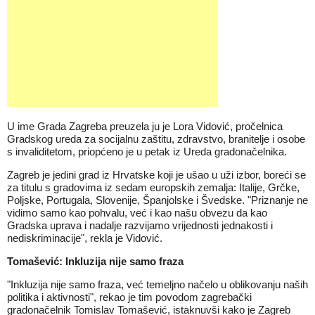
U ime Grada Zagreba preuzela ju je Lora Vidović, pročelnica
Gradskog ureda za socijalnu zaštitu, zdravstvo, branitelje i osobe
s invaliditetom, priopćeno je u petak iz Ureda gradonačelnika.
Zagreb je jedini grad iz Hrvatske koji je ušao u uži izbor, boreći se
za titulu s gradovima iz sedam europskih zemalja: Italije, Grčke,
Poljske, Portugala, Slovenije, Španjolske i Švedske. "Priznanje ne
vidimo samo kao pohvalu, već i kao našu obvezu da kao
Gradska uprava i nadalje razvijamo vrijednosti jednakosti i
nediskriminacije", rekla je Vidović.
Tomašević: Inkluzija nije samo fraza
"Inkluzija nije samo fraza, već temeljno načelo u oblikovanju naših
politika i aktivnosti", rekao je tim povodom zagrebački
gradonačelnik Tomislav Tomašević, istaknuvši kako je Zagreb