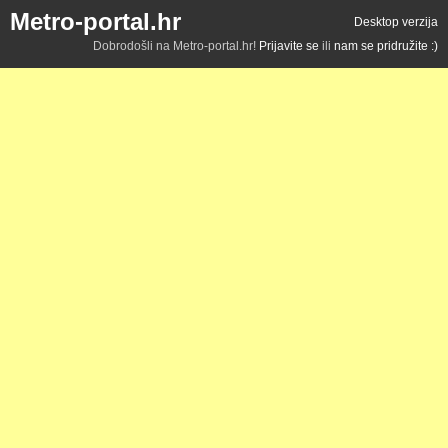
Metro-portal.hr
Desktop verzija
Dobrodošli na Metro-portal.hr!
Prijavite se
ili
nam se pridružite :)