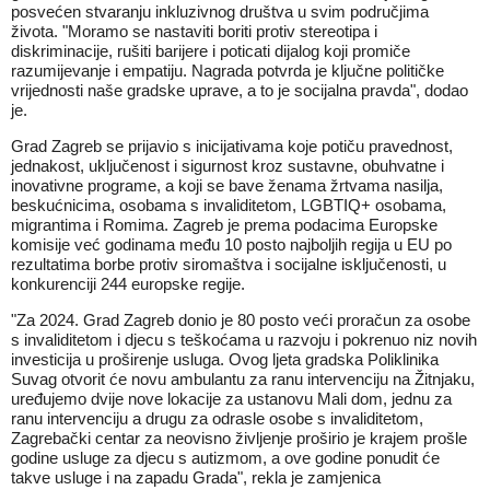
posvećen stvaranju inkluzivnog društva u svim područjima
života. "Moramo se nastaviti boriti protiv stereotipa i
diskriminacije, rušiti barijere i poticati dijalog koji promiče
razumijevanje i empatiju. Nagrada potvrda je ključne političke
vrijednosti naše gradske uprave, a to je socijalna pravda", dodao
je.
Grad Zagreb se prijavio s inicijativama koje potiču pravednost,
jednakost, uključenost i sigurnost kroz sustavne, obuhvatne i
inovativne programe, a koji se bave ženama žrtvama nasilja,
beskućnicima, osobama s invaliditetom, LGBTIQ+ osobama,
migrantima i Romima. Zagreb je prema podacima Europske
komisije već godinama među 10 posto najboljih regija u EU po
rezultatima borbe protiv siromaštva i socijalne isključenosti, u
konkurenciji 244 europske regije.
"Za 2024. Grad Zagreb donio je 80 posto veći proračun za osobe
s invaliditetom i djecu s teškoćama u razvoju i pokrenuo niz novih
investicija u proširenje usluga. Ovog ljeta gradska Poliklinika
Suvag otvorit će novu ambulantu za ranu intervenciju na Žitnjaku,
uređujemo dvije nove lokacije za ustanovu Mali dom, jednu za
ranu intervenciju a drugu za odrasle osobe s invaliditetom,
Zagrebački centar za neovisno življenje proširio je krajem prošle
godine usluge za djecu s autizmom, a ove godine ponudit će
takve usluge i na zapadu Grada", rekla je zamjenica